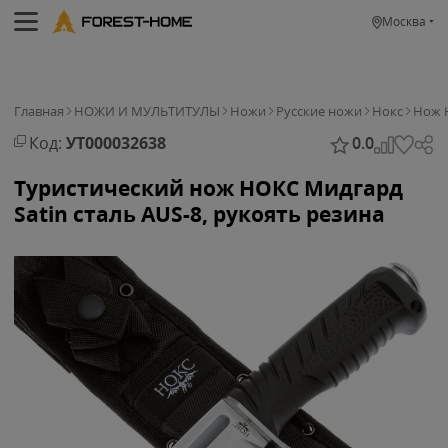
Москва
Главная
НОЖИ И МУЛЬТИТУЛЫ
Ножи
Русские ножи
Нокс
Нож Н
Код:
УТ000032638
0.0
Туристический нож НОКС Мидгард
Satin сталь AUS-8, рукоять резина