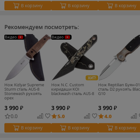
В корзину
В корзину
В корзину
Рекомендуем посмотреть:
Видео
Видео
ХИТ!
Нож Kizlyar Supreme
Нож N.C. Custom
Нож Reptilian Буян-01
Sturm сталь AUS-8
киридаши KOI
сталь D2 рукоять Bla
Stonewash рукоять
blackwash сталь AUS-8
G10
орех
3 990
₽
3 990
₽
3 990
₽
0.0
5.0
4.0
В корзину
В корзину
В корзину