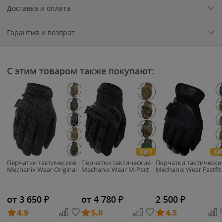
Доставка и оплата
Гарантия и возврат
С этим товаром также покупают:
ХИТ!
ХИ
Перчатки тактические
Перчатки тактические
Перчатки тактически
Mechanix Wear Original
Mechanix Wear M-Pact
Mechanix Wear Fastfit
от 3 650
₽
от 4 780
₽
2 500
₽
4.9
5.0
4.5