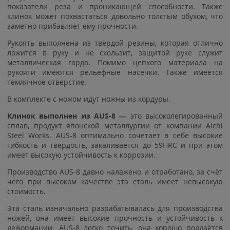
показатели реза и проникающей способности. Также
клинок может похвастаться довольно толстым обухом, что
заметно прибавляет ему прочности.
Рукоять выполнена из твёрдой резины, которая отлично
ложится в руку и не скользит, защитой руке служит
металлическая гарда. Помимо цепкого материала на
рукояти имеются рельефные насечки. Также имеется
темлячное отверстие.
В комплекте с ножом идут ножны из кордуры.
Клинок выполнен из AUS-8 —
это высоколегированный
сплав, продукт японской металлургии от компании Aichi
Steel Works. AUS-8 оптимально сочетает в себе высокие
гибкость и твёрдость, закаливается до 59HRC и при этом
имеет высокую устойчивость к коррозии.
Производство AUS-8 давно налажено и отработано, за счёт
чего при высоком качестве эта сталь имеет невысокую
стоимость.
Эта сталь изначально разрабатывалась для производства
ножей, она имеет высокие прочность и устойчивость к
деформации. AUS-8 легко точить, она хорошо поддаётся