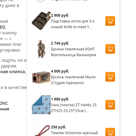
ту даже в
2 900 руб.
окая
Подставка-лоток для 3-х
 D2
,
ножей Knife to meet Y...
 клинку
е — с
2 740 руб.
амок liner
Бусина темлячная КОНТ
ортировке.
Воительница Валькирия
 ощупь, но и
 ударам.
4 000 руб.
ьная клипса
,
Бусина темлячная Мыло
(Студия Apanasov)
 и в качестве
1 980 руб.
ОКС
Хэнк (платок) ZT Hanks 25
ения
ZTH25-23 25*25см (...
250 руб.
Темляк Victorinox красный