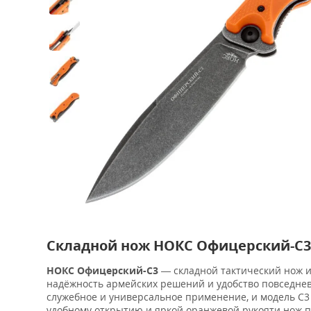
Складной нож НОКС Офицерский-С3
НОКС Офицерский-С3
— складной тактический нож 
надёжность армейских решений и удобство повседнев
служебное и универсальное применение, и модель С3
удобному открытию и яркой оранжевой рукояти нож под