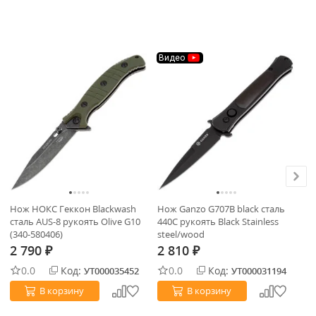
Видео
Нож НОКС Геккон Blackwash
Нож Ganzo G707B black cталь
Но
сталь AUS-8 рукоять Olive G10
440C рукоять Black Stainless
ру
(340-580406)
steel/wood
2 790
2 810
2
₽
₽
0.0
Код:
0.0
Код:
УТ000035452
УТ000031194
В корзину
В корзину