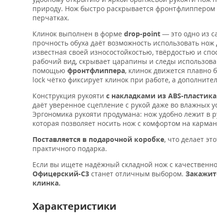
природу. Нож быстро раскрывается фронтфлиппером 
перчатках.
Клинок выполнен в форме
drop-point
— это одно из с
прочность обуха даёт возможность использовать нож 
известная своей износостойкостью, твёрдостью и спо
рабочий вид, скрывает царапины и следы использова
помощью
фронтфлиппера
, клинок движется плавно 
lock чётко фиксирует клинок при работе, а дополнит
Конструкция рукояти
с накладками из ABS-пластика 
даёт уверенное сцепление с рукой даже во влажных у
Эргономика рукояти продумана: нож удобно лежит в р
которая позволяет носить нож с комфортом на карма
Поставляется в подарочной коробке
, что делает э
практичного подарка.
Если вы ищете надёжный складной нож с качественно
Офицерский-С3
станет отличным выбором.
Закажит
клинка.
Характеристики