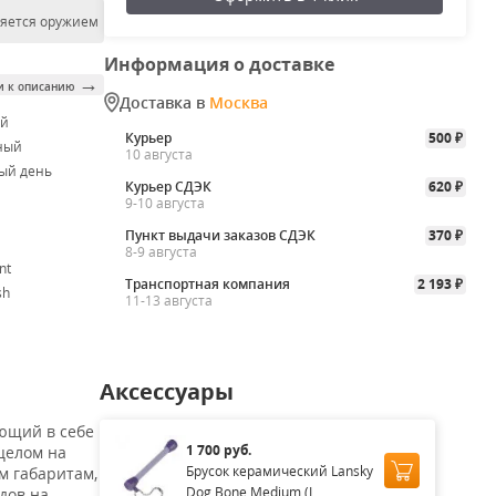
ляется оружием
Информация о доставке
→
и к описанию
Доставка в
Москва
ой
Курьер
500
₽
ный
10 августа
ый день
Курьер СДЭК
620
₽
9-10 августа
Пункт выдачи заказов СДЭК
370
₽
8-9 августа
nt
Транспортная компания
2 193
₽
sh
11-13 августа
Аксессуары
ющий в себе
1 700 руб.
целом на
Брусок керамический Lansky
м габаритам,
Dog Bone Medium (L...
дов на