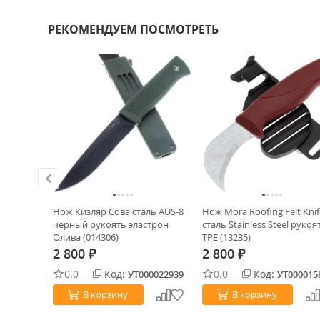
РЕКОМЕНДУЕМ ПОСМОТРЕТЬ
n сталь
Нож Кизляр Сова сталь AUS-8
Нож Mora Roofing Felt Knif
arta
черный рукоять эластрон
сталь Stainless Steel рукоя
Олива (014306)
TPE (13235)
2 800
2 800
₽
₽
0.0
Код:
0.0
Код:
0021033
УТ000022939
УТ000015
В корзину
В корзину