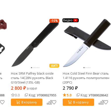
Видео
-10%
ХИТ!
e
Нож SRM Palfrey black oxide
Нож Cold Steel Finn Bear сталь
ть
сталь 14C28N рукоять Black
1.4116 рукоять полипропилен
G10/Steel (135L-GB)
(20PC)
2 800
2 790
₽
3 100
₽
₽
0.0
Код:
5.0
Код:
888
УТ000027955
УТ000028642
В корзину
В корзину