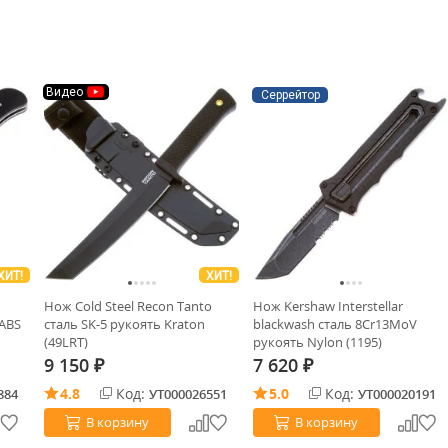
Видео
Серрейтор
ХИТ!
ХИТ!
Нож Cold Steel Recon Tanto
Нож Kershaw Interstellar
 ABS
сталь SK-5 рукоять Kraton
blackwash cталь 8Cr13MoV
(49LRT)
рукоять Nylon (1195)
9 150
7 620
₽
₽
4.8
Код:
5.0
Код:
884
УТ000026551
УТ000020191
В корзину
В корзину