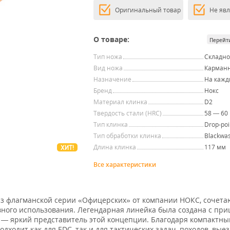
Оригинальный товар
Не яв
О товаре:
Перейт
Тип ножа
Складн
Вид ножа
Карман
Назначение
На кажд
Бренд
Нокс
Материал клинка
D2
Твердость стали (HRC)
58 — 60
Тип клинка
Drop-poi
Тип обработки клинка
Blackwa
Длина клинка
117 мм
ХИТ!
Все характеристики
из флагманской серии «Офицерских» от компании НОКС, сочета
ного использования. Легендарная линейка была создана с при
 — яркий представитель этой концепции. Благодаря компактны
ходит как для EDC, так и для тактических задач, походов, выез