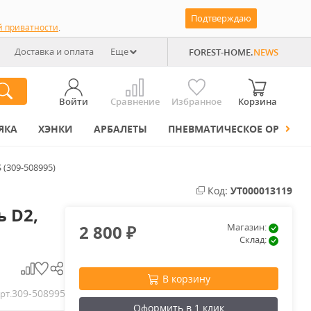
Подтверждаю
й приватности
.
Доставка и оплата
Еще
FOREST-HOME.
NEWS
Войти
Сравнение
Избранное
Корзина
ЯКА
ХЭНКИ
АРБАЛЕТЫ
ПНЕВМАТИЧЕСКОЕ ОРУЖИЕ
(309-508995)
Код:
УТ000013119
 D2,
2 800
Магазин:
₽
Склад:
В корзину
309-508995
рт.
Оформить в 1 клик