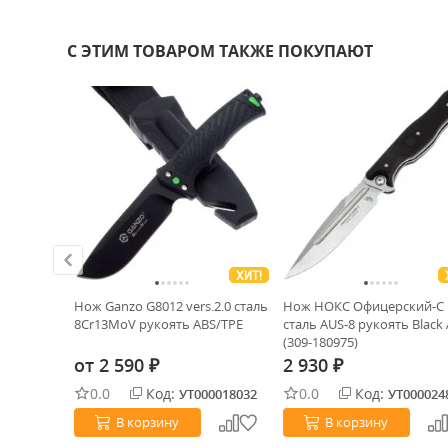
С ЭТИМ ТОВАРОМ ТАКЖЕ ПОКУПАЮТ
ХИТ!
aka Hand
Нож Ganzo G8012 vers.2.0 cталь
Нож НОКС Офицерский-С
8Cr13MoV рукоять ABS/TPE
сталь AUS-8 рукоять Black
(309-180975)
от
2 590
2 930
₽
₽
0.0
Код:
0.0
Код:
0031775
УТ000018032
УТ000024
В корзину
В корзину