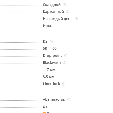
Складной
?
Карманный
?
На каждый день
?
Нокс
D2
?
58 — 60
Drop-point
?
Blackwash
?
117 мм
3.5 мм
Liner-lock
?
ABS-пластик
?
Да