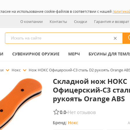
гласие на использование cookie-файлов в соответствии с нашей
политико
О компании
Контакты
Скидки
Гарантия и возврат
КИ
СУВЕНИРНОЕ ОРУЖИЕ
МЕРЧ
БУСИНЫ ДЛЯ ТЕМЛ
ожи
Нокс
Нож НОКС Офицерский-С3 сталь D2 рукоять Orange ABS 
Складной нож НОКС
Офицерский-С3 сталь
рукоять Orange ABS
0.0
Нет отзывов
•
Бренд: 
Нокс
А