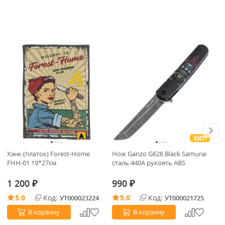
ХИТ!
Хэнк (платок) Forest-Home
Нож Ganzo G626 Black Samurai
Но
FHH-01 19*27см
cталь 440A рукоять ABS
cт
1 200
990
9
₽
₽
5.0
Код:
5.0
Код:
УТ000023224
УТ000021725
В корзину
В корзину