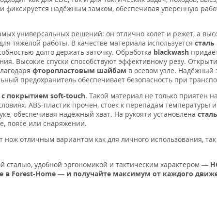
и фиксируется надёжным замком, обеспечивая уверенную рабо
амых универсальных решений: он отлично колет и режет, а выс
для тяжёлой работы. В качестве материала используется
сталь
собностью долго держать заточку. Обработка
blackwash
придаёт
ния. Высокие спуски способствуют эффективному резу. Открыти
благодаря
фторопластовым шайбам
в осевом узле. Надёжный з
ельный предохранитель обеспечивает безопасность при трансп
с покрытием soft-touch
. Такой материал не только приятен на
словиях. ABS-пластик прочен, стоек к перепадам температуры и
уке, обеспечивая надёжный хват. На рукояти установлена
стал
не, поясе или снаряжении.
тот нож отличным вариантом как для личного использования, так
й сталью, удобной эргономикой и тактическим характером —
Н
е в Forest-Home — и получайте максимум от каждого движ