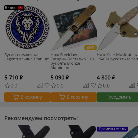
Видео
ХИТ!
Бусина темлячная
Нож Steelclaw
Нож Kizer Muskrat ст
Legenti Альянс Titanium
Гагарин-02 сталь VG10
154CM рукоять Micar
рукоять Bronze
Aluminium
5 710
₽
5 090
₽
4 800
₽
0.0
0.0
0.0
Уведомить
В корзину
В корзину
Рекомендуем посмотреть:
Премиум сталь