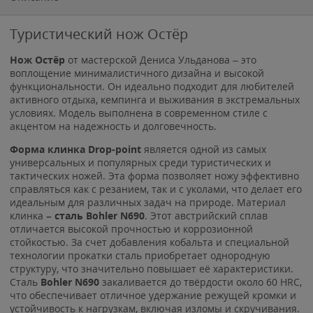
Туристический нож Остёр
Нож Остёр
от мастерской Дениса Ульданова – это
воплощение минималистичного дизайна и высокой
функциональности. Он идеально подходит для любителей
активного отдыха, кемпинга и выживания в экстремальных
условиях. Модель выполнена в современном стиле с
акцентом на надежность и долговечность.
Форма клинка Drop-point
является одной из самых
универсальных и популярных среди туристических и
тактических ножей. Эта форма позволяет ножу эффективно
справляться как с резанием, так и с уколами, что делает его
идеальным для различных задач на природе. Материал
клинка
– сталь Bohler N690
. Этот австрийский сплав
отличается высокой прочностью и коррозионной
стойкостью. За счет добавления кобальта и специальной
технологии прокатки сталь приобретает однородную
структуру, что значительно повышает её характеристики.
Сталь
Bohler N690
закаливается до твёрдости около 60 HRC,
что обеспечивает отличное удержание режущей кромки и
устойчивость к нагрузкам, включая изломы и скручивания.