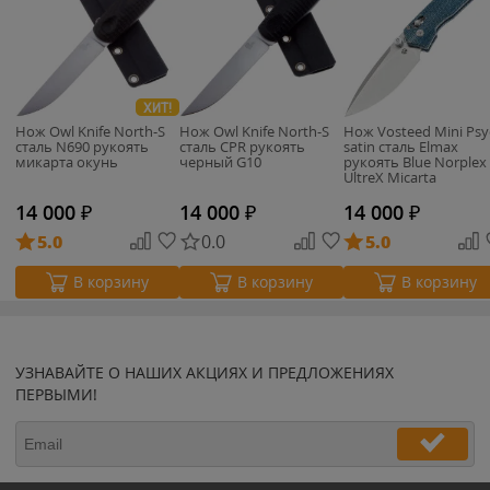
ХИТ!
Нож Owl Knife North-S
Нож Owl Knife North-S
Нож Vosteed Mini Ps
сталь N690 рукоять
сталь CPR рукоять
satin сталь Elmax
микарта окунь
черный G10
рукоять Blue Norplex
UltreX Micarta
14 000
₽
14 000
₽
14 000
₽
5.0
0.0
5.0
В корзину
В корзину
В корзину
УЗНАВАЙТЕ О НАШИХ АКЦИЯХ И ПРЕДЛОЖЕНИЯХ
ПЕРВЫМИ!