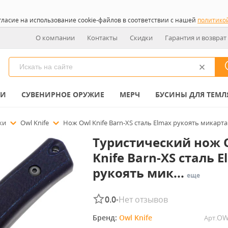
гласие на использование cookie-файлов в соответствии с нашей
политико
О компании
Контакты
Скидки
Гарантия и возврат
КИ
СУВЕНИРНОЕ ОРУЖИЕ
МЕРЧ
БУСИНЫ ДЛЯ ТЕМЛ
ожи
Owl Knife
Нож Owl Knife Barn-XS сталь Elmax рукоять микарта
Туристический нож 
Knife Barn-XS сталь E
рукоять мик...
еще
0.0
Нет отзывов
•
Бренд: 
Owl Knife
OW
Арт.