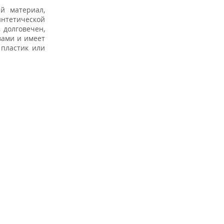
й материал,
интетической
 долговечен,
вами и имеет
 пластик или