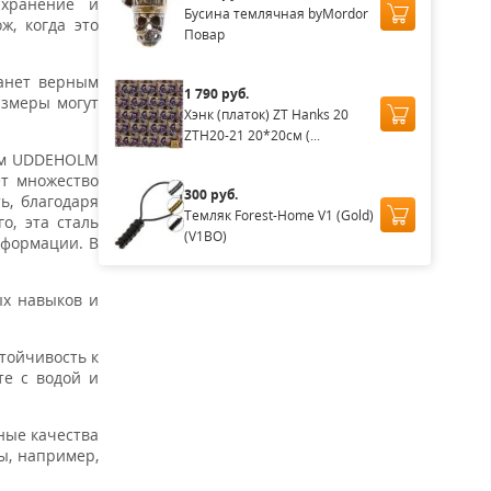
 хранение и
Бусина темлячная byMordor
ж, когда это
Повар
танет верным
1 790 руб.
азмеры могут
Хэнк (платок) ZT Hanks 20
ZTH20-21 20*20см (...
ном UDDEHOLM
ет множество
300 руб.
ь, благодаря
Темляк Forest-Home V1 (Gold)
о, эта сталь
(V1BO)
еформации. В
ых навыков и
тойчивость к
те с водой и
ные качества
ы, например,