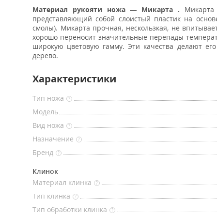
Материал рукояти ножа — Микарта
.
Микарта 
представляющий собой слоистый пластик на основ
смолы). Микарта прочная, нескользкая, не впитывает
хорошо переносит значительные перепады температ
широкую цветовую гамму. Эти качества делают ег
дерево.
Характеристики
Тип ножа
?
Модель
Вид ножа
?
Назначение
?
Бренд
?
Клинок
Материал клинка
?
Тип клинка
?
Тип обработки клинка
?