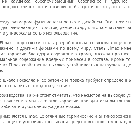
из кайдекса
, обеспечивающими безопасное и удобное
щищают клинок, но и позволяют быстро и легко достать но
между размером, функциональностью и дизайном. Этот нож с
и для начинающих туристов, демонстрируя, что компактные р
ти и универсальностью использования.
Elmax – порошковая сталь, разработанная шведским концер
лажено и другими фирмами по всему миру. Сталь Elmax име
ие коррозии благодаря содержанию хрома, высокая прочност
имальное содержание вредных примесей в составе. Кроме тог
м из Elmax свойственна высокая устойчивость к нагрузкам и д
е.
о шкале Роквелла и её заточка и правка требуют определённ
осто править в походных условиях.
оизводства. Также стоит отметить, что несмотря на высокую ус
на появлению малых очагов коррозии при длительном контак
т забывать о достойном уходе за ножом.
 применяется Elmax. Её отличные термические и антикоррозион
ботающих в условиях агрессивной среды и высокой температур