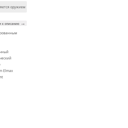
ляется оружием
→
и к описанию
ированным
м
очный
ческий
e
m Elmax
nt