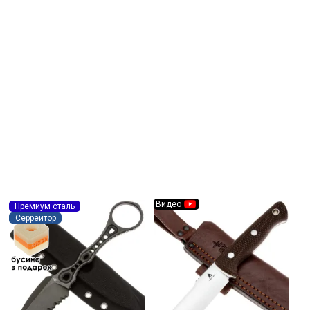
Видео
Премиум сталь
Серрейтор