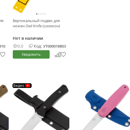
ля
Вертикальный подвес для
ножен Owl Knife (силикон)
Нет в наличии
0.0
Код:
810
УТ000018803
Уведомить
Видео