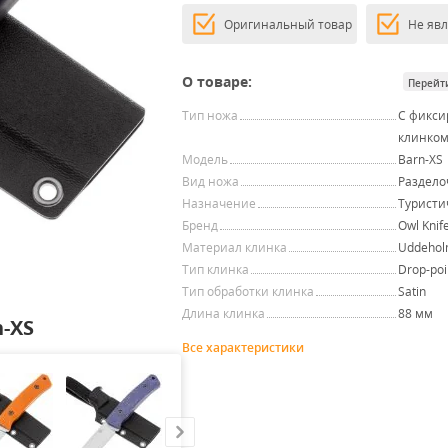
Оригинальный товар
Не яв
О товаре:
Перейт
Тип ножа
С фикс
клинко
Модель
Barn-XS
Вид ножа
Раздел
Назначение
Туристи
Бренд
Owl Knif
Материал клинка
Uddehol
Тип клинка
Drop-poi
Тип обработки клинка
Satin
Длина клинка
88 мм
-XS
Все характеристики