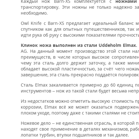
Каждый нож Barn-XS комплектуется с
ножнами 
транспортировку. Эти ножны не только надежно за
необходимо.
Owl Knife с Barn-XS предлагает идеальный баланс 
спутником как для опытных путешественников, так 
идти рука об руку с высокими показателями прочнос
Клинок ножа выполнен из стали Uddeholm Elmax
.
AG. На данный момент производство этой стали на
преимуществ, в числе которых высокое сопротивлен
чему эта сталь долго держит заточку, а также мин
обладает высокой пластичностью, за счёт чего ножа
завершение, эта сталь прекрасно поддаётся полировк
Сталь Elmax закаливается примерно до 60 единиц п
инструментов – нож из такой стали будет весьма непр
Из недостатков можно отметить высокую стоимость пр
коррозии, Elmax всё же может оказаться подверже
плохом уходе, поэтому даже с такими сталями не стои
Ножевое дело – не единственная отрасль, в которой
находят свое применение в деталях механизмов, ра
лопатки турбин, втулки подшипников и так далее.