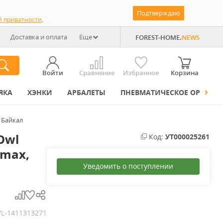
Подтверждаю
й приватности
.
Доставка и оплата
Еще
FOREST-HOME.
NEWS
Войти
Сравнение
Избранное
Корзина
ЯКА
ХЭНКИ
АРБАЛЕТЫ
ПНЕВМАТИЧЕСКОЕ ОРУЖИЕ
 Байкал
Owl
Код:
УТ000025261
lmax,
Уведомить о поступлении
L-1411313271