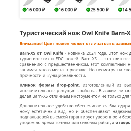
16 000
16 000
25 500
14 
₽
₽
₽
Туристический нож Owl Knife Barn-X
Внимание! Цвет ножен может отличаться в завис
Barn-XS от Owl Knife
- новинка 2024 года. Этот нож
туристических и EDC ножей. Barn-XS — это квинтэ
сравнению с предшественником, этот компактный н
занимая много места в рюкзаке. Но несмотря на св
прочности и функциональности.
Клинок формы drop-point,
изготовленный из выс
исключительные режущие свойства. Высокие линзов
делая Barn-XS отличным инструментом не только для 
Дополнительное удобство обеспечивается благодаря
ножу эстетичный вид, но и обеспечивают надежны
подпальцевой выемкой гарантирует уверенное и без
упором во время точных или силовых работ, а
отверс