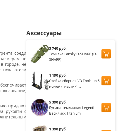
аличии
Нет в наличии
Нет в наличии
Нет в наличии
Нет в нал
Аксессуары
3 740 руб.
урента среди
Точилка Lansky D-SHARP (D-
 размерам по
SHARP)
в городе, не
е показатели
1 190 руб.
Стойка сборная VB Tools на 5
беспечивает
ножей (пластик) ...
пользовании,
5 390 руб.
ько придают
Бусина темлячная Legenti
ма рукояти с
Василиск Titanium
полнительным
1 390 руб.