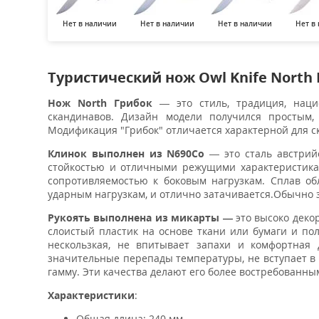
Нет в наличии
Нет в наличии
Нет в наличии
Нет в
Туристический нож Owl Knife North
Нож North Грибок
— это стиль, традиция, наци
скандинавов. Дизайн модели получился простым
Модификация "Грибок" отличается характерной для с
Клинок выполнен из N690Co
— это сталь австрий
стойкостью и отличными режущими характеристикам
сопротивляемостью к боковым нагрузкам. Сплав о
ударным нагрузкам, и отлично затачивается.Обычно за
Рукоять выполнена из микарты —
это высоко деко
слоистый пластик на основе ткани или бумаги и по
нескользкая, не впитывает запахи и комфортная 
значительные перепады температуры, не вступает 
гамму. Эти качества делают его более востребованны
Характеристики
:
Общая длина: 240 мм