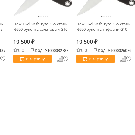
ль
Нож Owl Knife Tyto XSS сталь
Нож Owl Knife Tyto XSS сталь
us
N690 рукоять салатовый G10
N690 рукоять тиффани G10
10 500
10 500
₽
₽
0.0
Код:
0.0
Код:
137
УТ000032787
УТ000026076
В корзину
В корзину