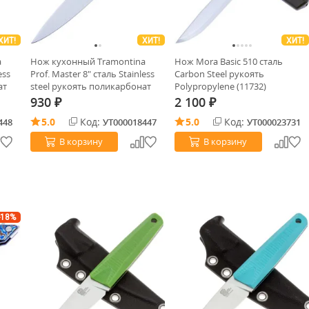
ХИТ!
ХИТ!
ХИТ!
a
Нож кухонный Tramontina
Нож Mora Basic 510 сталь
ess
Prof. Master 8" сталь Stainless
Carbon Steel рукоять
ат
steel рукоять поликарбонат
Polypropylene (11732)
(24620/088)
930
2 100
₽
₽
5.0
Код:
5.0
Код:
448
УТ000018447
УТ000023731
В корзину
В корзину
-18%