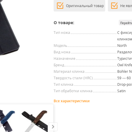
Оригинальный товар
Не яв
О товаре:
Перейт
Тип ножа
С фикс
клинко
Модель
North
Вид ножа
Раздел
Назначение
Туристи
Бренд
Owl Knif
Материал клинка
Bohler 
Твердость стали (HRC)
59 — 60
Тип клинка
Drop-poi
Тип обработки клинка
Satin
h
Все характеристики