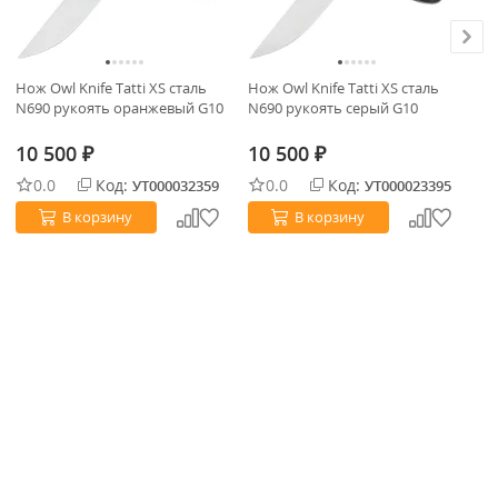
Нож Owl Knife Tatti XS сталь
Нож Owl Knife Tatti XS сталь
Но
N690 рукоять оранжевый G10
N690 рукоять серый G10
N6
Из
10 500
10 500
1
₽
₽
0.0
Код:
0.0
Код:
УТ000032359
УТ000023395
В корзину
В корзину