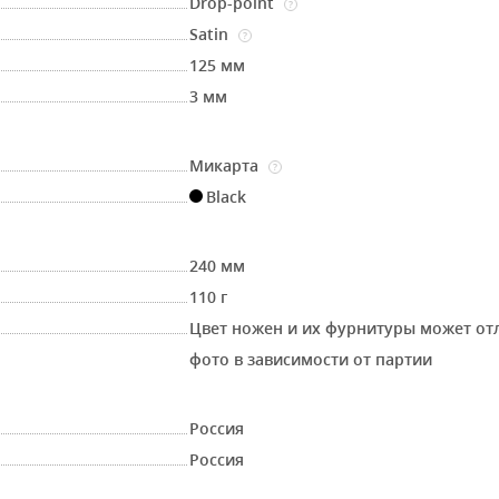
Drop-point
?
Satin
?
125 мм
3 мм
Микарта
?
Black
240 мм
110 г
Цвет ножен и их фурнитуры может от
фото в зависимости от партии
Россия
Россия