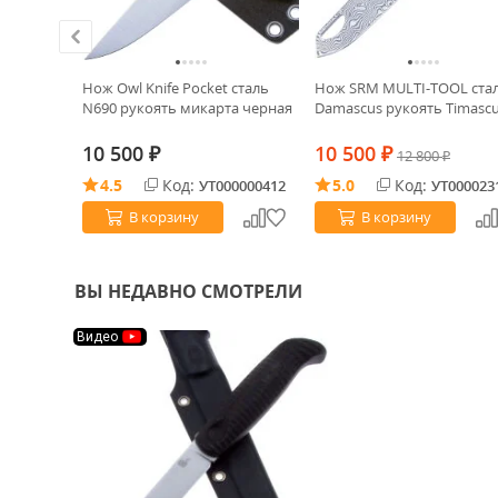
XS сталь
Нож Owl Knife Pocket сталь
Нож SRM MULTI-TOOL ста
а Черная
N690 рукоять микарта черная
Damascus рукоять Timasc
10 500
10 500
₽
₽
12 800
₽
4.5
Код:
5.0
Код:
0021580
УТ000000412
УТ000023
В корзину
В корзину
ВЫ НЕДАВНО СМОТРЕЛИ
Видео