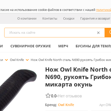
гласие на использование cookie-файлов в соответствии с нашей
политико
О компании
Контакты
Скидки
Гарантия и возврат
КИ
СУВЕНИРНОЕ ОРУЖИЕ
МЕРЧ
БУСИНЫ ДЛЯ ТЕМЛ
ожи
Owl Knife
Нож Owl Knife North сталь N690 рукоять Грибок ми
Нож Owl Knife North 
N690, рукоять Грибо
микарта окунь
0.0
Нет отзывов
•
Бренд: 
Owl Knife
OW
Арт.