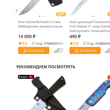
ХИТ!
S сталь
Нож Owl Knife North-S сталь
Нож кухонный Tramontin
 окунь
N690 рукоять микарта окунь
Prof. Master 3" сталь Stainl
steel рукоять поликарбон
(24626/083)
14 000
490
₽
₽
5.0
Код:
5.0
Код:
0029040
УТ000025111
УТ000018
В корзину
В корзину
РЕКОМЕНДУЕМ ПОСМОТРЕТЬ
Видео