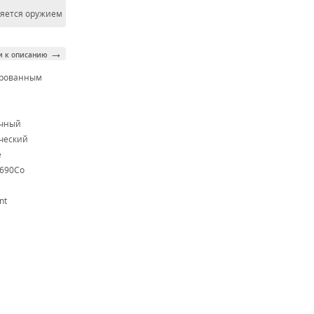
ляется оружием
→
и к описанию
ированным
м
очный
ческий
e
N690Co
nt