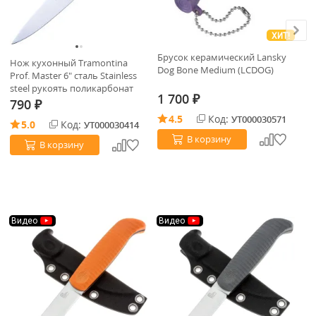
ХИТ!
Брусок керамический Lansky
Нож кухонный Tramontina
Но
Dog Bone Medium (LCDOG)
Prof. Master 6" сталь Stainless
Ун
steel рукоять поликарбонат
ру
1 700
(24620/086)
₽
790
1
₽
4.5
Код:
УТ000030571
5.0
Код:
УТ000030414
В корзину
В корзину
Видео
Видео
В