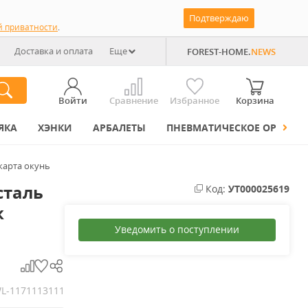
Подтверждаю
й приватности
.
Доставка и оплата
Еще
FOREST-HOME.
NEWS
Войти
Сравнение
Избранное
Корзина
ЯКА
ХЭНКИ
АРБАЛЕТЫ
ПНЕВМАТИЧЕСКОЕ ОРУЖИЕ
карта окунь
сталь
Код:
УТ000025619
к
Уведомить о поступлении
L-1171113111