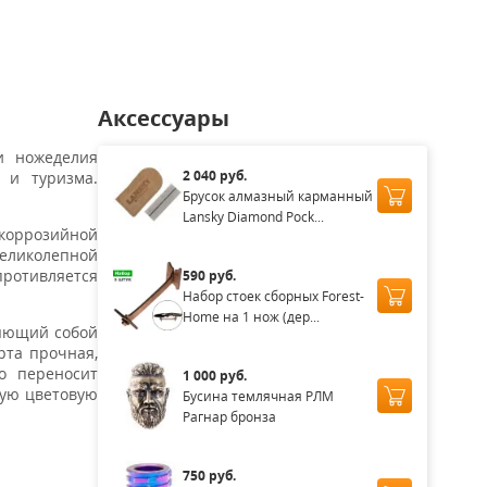
аличии
Нет в наличии
Нет в наличии
Нет в наличии
Аксессуары
и ножеделия
2 040 руб.
 и туризма.
Брусок алмазный карманный
Lansky Diamond Pock...
 коррозийной
великолепной
противляется
590 руб.
Набор стоек сборных Forest-
Home на 1 нож (дер...
ляющий собой
рта прочная,
шо переносит
1 000 руб.
кую цветовую
Бусина темлячная РЛМ
Рагнар бронза
750 руб.