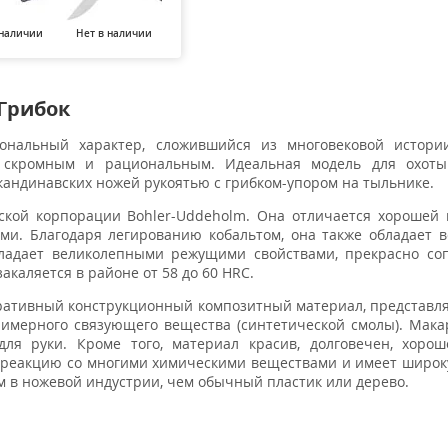
 наличии
Нет в наличии
Нет в наличии
Нет в наличии
Нет в н
 Грибок
ональный характер, сложившийся из многовековой истори
, скромным и рациональным. Идеальная модель для охоты
кандинавских ножей рукоятью с грибком-упором на тыльнике.
ской корпорации Bohler-Uddeholm. Она отличается хорошей
и. Благодаря легированию кобальтом, она также обладает 
бладает великолепными режущими свойствами, прекрасно со
каляется в районе от 58 до 60 HRC.
ративный конструкционный композитный материал, представ
лимерного связующего вещества (синтетической смолы). Мака
для руки. Кроме того, материал красив, долговечен, хоро
в реакцию со многими химическими веществами и имеет широ
м в ножевой индустрии, чем обычный пластик или дерево.