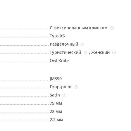
С фиксированным клинком
?
Tyto XS
Разделочный
?
Туристический
,
Женский
?
?
Owl Knife
JM390
Drop-point
?
Satin
?
75 мм
22 мм
2.2 мм