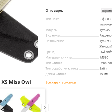
О товаре:
Перейт
Тип ножа
С фикс
клинко
Модель
Tyto XS
Вид ножа
Раздел
Назначение
Туристи
Женски
Бренд
Owl Knif
Материал клинка
JM390
Тип клинка
Drop-poi
Тип обработки клинка
Satin
Длина клинка
75 мм
 XS Miss Owl
Все характеристики