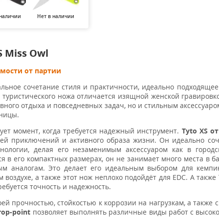
 наличии
Нет в наличии
Нет в наличии
Нет в наличии
Нет в н
S Miss Owl
имости от партии
альное сочетание стиля и практичности, идеально подходящее
 туристического ножа отличается изящной женской гравировко
вного отдыха и повседневных задач, но и стильным аксессуаро
ьницы.
ует момент, когда требуется надежный инструмент.
Tyto XS от
лей приключений и активного образа жизни. Он идеально соч
нологии, делая его незаменимым аксессуаром как в городс
я в его компактных размерах, он не занимает много места в ба
ым аналогам. Это делает его идеальным выбором для кемпин
воздухе, а также этот нож неплохо подойдёт для EDC. А также 
ебуется точность и надежность.
воей прочностью, стойкостью к коррозии на нагрузкам, а также
op-point
позволяет выполнять различные виды работ с высок