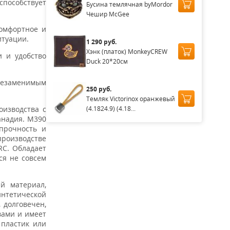
способствует
Бусина темлячная byMordor
Чешир McGee
комфортное и
итуации.
1 290 руб.
Хэнк (платок) MonkeyCREW
и и удобство
Duck 20*20см
 незаменимым
250 руб.
Темляк Victorinox оранжевый
(4.1824.9) (4.18...
оизводства с
анадия. M390
прочность и
роизводстве
RC. Обладает
ся не совсем
й материал,
интетической
 долговечен,
вами и имеет
 пластик или