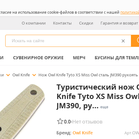
гласие на использование cookie-файлов в соответствии с нашей
политико
О компании
Контакты
Скидки
Гарантия и возврат
КИ
СУВЕНИРНОЕ ОРУЖИЕ
МЕРЧ
БУСИНЫ ДЛЯ ТЕМЛ
ожи
Owl Knife
Нож Owl Knife Tyto XS Miss Owl сталь JM390 рукоя
Туристический нож 
Knife Tyto XS Miss Ow
JM390, ру...
еще
0.0
Нет отзывов
•
Бренд: 
Owl Knife
OW
Арт.