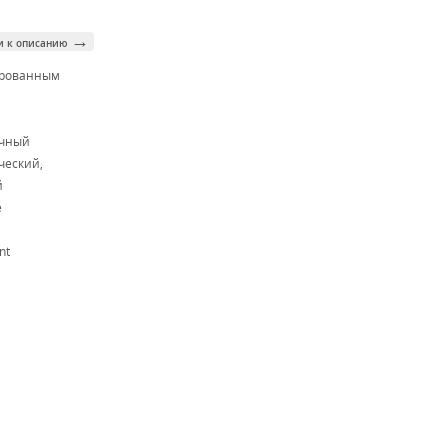
→
и к описанию
ированным
м
очный
ческий,
й
e
nt