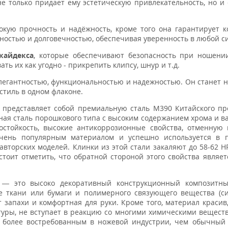
 только придает ему эстетическую привлекательность, но и 
кую прочность и надёжность, кроме того она гарантирует 
ностью и долговечностью, обеспечивая уверенность в любой с
кайдекса
, которые обеспечивают безопасность при ношени
ь их как угодно - прикрепить клипсу, шнур и т.д.
 элегантностью, функциональностью и надежностью. Он станет
 стиль в одном флаконе.
 представляет собой премиальную сталь M390 Китайского пр
ая сталь порошкового типа с высоким содержанием хрома и в
стойкость, высокие антикоррозионные свойства, отменную 
очень популярным материалом и успешно используется в п
вторских моделей. Клинки из этой стали закаляют до 58-62 H
тоит отметить, что обратной стороной этого свойства являет
— это высоко декоративный конструкционный композитны
е ткани или бумаги и полимерного связующего вещества (с
 запахи и комфортная для руки. Кроме того, материал красив,
уры, не вступает в реакцию со многими химическими вещест
о более востребованным в ножевой индустрии, чем обычный