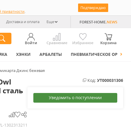
Подтверждаю
й приватности
.
Доставка и оплата
Еще
FOREST-HOME.
NEWS
Войти
Сравнение
Избранное
Корзина
ЯКА
ХЭНКИ
АРБАЛЕТЫ
ПНЕВМАТИЧЕСКОЕ ОРУЖИЕ
ть микарта Джинс бежевая
Owl
Код:
УТ000031306
l сталь
Уведомить о поступлении
L-1302313211