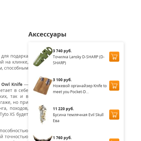
аличии
Нет в наличии
Нет в наличии
Аксессуары
3 740 руб.
 для подарка
Точилка Lansky D-SHARP (D-
й на клинке,
SHARP)
м, способным
3 100 руб.
 Owl Knife
—
Ножевой органайзер Knife to
етает в себе
meet you Pocket-D...
ких, так и в
гаже, но при
га, походов,
11 220 руб.
Tyto XS будет
Бусина темлячная Evil Skull
Ева
 способностью
ой точностью
1 760 руб.