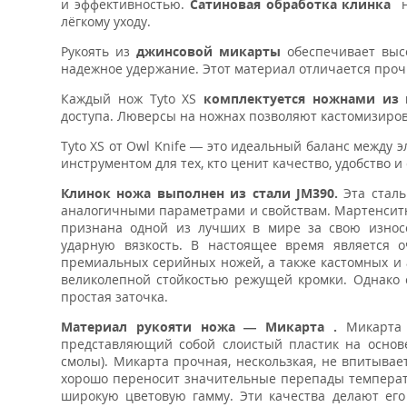
и эффективностью.
Сатиновая обработка клинка
не
лёгкому уходу.
Рукоять из
джинсовой микарты
обеспечивает высо
надежное удержание. Этот материал отличается проч
Каждый нож Tyto XS
комплектуется ножнами из 
доступа. Люверсы на ножнах позволяют кастомизироват
Tyto XS от Owl Knife — это идеальный баланс между
инструментом для тех, кто ценит качество, удобство и
Клинок ножа выполнен из стали JM390.
Эта сталь
аналогичными параметрами и свойствам. Мартенситн
признана одной из лучших в мире за свою износо
ударную вязкость. В настоящее время является 
премиальных серийных ножей, а также кастомных и а
великолепной стойкостью режущей кромки. Однако с
простая заточка.
Материал рукояти ножа — Микарта .
Микарта 
представляющий собой слоистый пластик на основ
смолы). Микарта прочная, нескользкая, не впитывает
хорошо переносит значительные перепады температ
широкую цветовую гамму. Эти качества делают ег