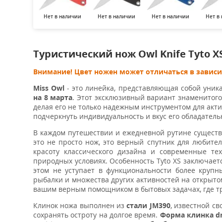
Нет в наличии
Нет в наличии
Нет в наличии
Нет в
Туристический нож Owl Knife Tyto X
Внимание! Цвет ножен может отличаться в завис
Miss Owl
- это линейка, представляющая собой уник
на 8 марта
. Этот эксклюзивный вариант знаменитого
делая его не только надежным инструментом для акти
подчеркнуть индивидуальность и вкус его обладател
В каждом путешествии и ежедневной рутине существ
это не просто нож, это верный спутник для любите
красоту классического дизайна и современные тех
природных условиях. Особенность Tyto XS заключаетс
этом не уступает в функциональности более крупн
рыбалки и множества других активностей на открытом 
вашим верным помощником в бытовых задачах, где тр
Клинок ножа выполнен из
стали JM390
, известной с
сохранять остроту на долгое время.
Форма клинка dr