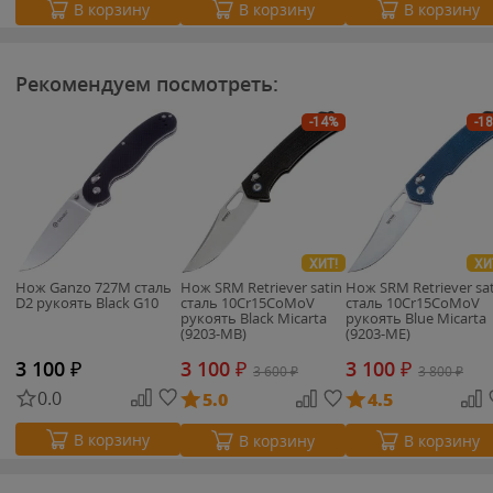
В корзину
В корзину
В корзину
Рекомендуем посмотреть:
-14%
-1
ХИТ!
ХИ
Нож Ganzo 727M cталь
Нож SRM Retriever satin
Нож SRM Retriever sa
D2 рукоять Black G10
сталь 10Cr15CoMoV
сталь 10Cr15CoMoV
рукоять Black Micarta
рукоять Blue Micarta
(9203-MB)
(9203-ME)
3 100
₽
3 100
₽
3 100
₽
3 600
₽
3 800
₽
0.0
5.0
4.5
В корзину
В корзину
В корзину