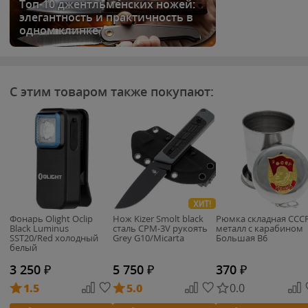
Топ-10 джентльменских ножей:
элегантность и практичность в
одном клинке
С этим товаром также покупают:
ХИТ!
Фонарь Olight Oclip
Нож Kizer Smolt black
Рюмка складная ССС
Black Luminus
сталь CPM-3V рукоять
металл с карабином
SST20/Red холодный
Grey G10/Micarta
Большая B6
белый
3 250
₽
5 750
₽
370
₽
1.5
5.0
0.0