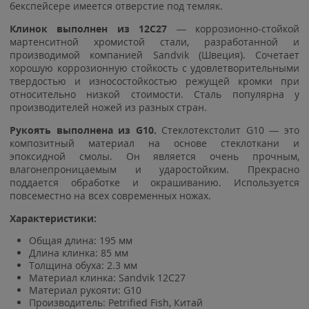
бекспейсере имеется отверстие под темляк.
Клинок выполнен из
12C27
— коррозионно-стойкой
мартенситной хромистой стали, разработанной и
производимой компанией Sandvik (Швеция). Сочетает
хорошую коррозионную стойкость с удовлетворительными
твердостью и износостойкостью режущей кромки при
относительно низкой стоимости. Сталь популярна у
производителей ножей из разных стран.
Рукоять выполнена из G10.
Стеклотекстолит G10 — это
композитный материал на основе стеклоткани и
эпоксидной смолы. Он является очень прочным,
влагонепроницаемым и ударостойким. Прекрасно
поддается обработке и окрашиванию. Используется
повсеместно на всех современных ножах.
Характеристики:
Общая длина: 195 мм
Длина клинка: 85 мм
Толщина обуха: 2.3 мм
Материал клинка: Sandvik 12C27
Материал рукояти: G10
Производитель: Petrified Fish, Китай