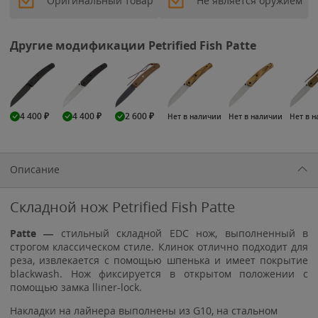
Оригинальный товар
Не является оружием
Другие модификации Petrified Fish Patte
4 400
₽
4 400
₽
2 600
₽
Нет в наличии
Нет в наличии
Нет в 
Описание
Складной нож Petrified Fish Patte
Patte
—
стильный складной EDC нож, выполненный в
строгом классическом стиле. Клинок отлично подходит для
реза, извлекается с помощью шпенька и имеет покрытие
blackwash. Нож фиксируется в открытом положении с
помощью замка lliner-lock.
Накладки на лайнера выполнены из G10, на стальном