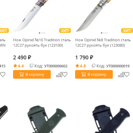
ХИТ!
ХИТ!
ХИТ!
аль
Нож Opinel №10 Tradition сталь
Нож Opinel №8 Tradition сталь
GRN
12C27 рукоять бук (123100)
12C27 рукоять бук (123080)
2 490
1 790
₽
₽
4.4
Код:
4.8
Код:
415
УТ000000602
УТ000000019
В корзину
В корзину