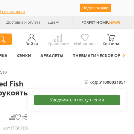
Подтверждаю
й приватности
.
Доставка и оплата
Еще
FOREST-HOME.
NEWS
Войти
Сравнение
Избранное
Корзина
ЯКА
ХЭНКИ
АРБАЛЕТЫ
ПНЕВМАТИЧЕСКОЕ ОРУЖИЕ
 G10
ed Fish
Код:
УТ000031951
 рукоять
Уведомить о поступлении
PFB01DS
Арт.