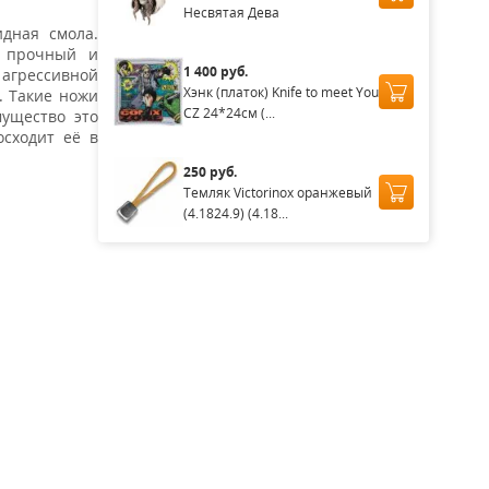
Несвятая Дева
идная смола.
я прочный и
1 400 руб.
агрессивной
Хэнк (платок) Knife to meet You
. Такие ножи
CZ 24*24см (...
мущество это
осходит её в
250 руб.
Темляк Victorinox оранжевый
(4.1824.9) (4.18...