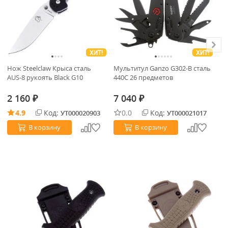
ХИТ!
ХИТ!
Нож Steelclaw Крыса сталь
Мультитул Ganzo G302-B сталь
Но
AUS-8 рукоять Black G10
440C 26 предметов
Ca
2 160
7 040
5
₽
₽
4.9
Код:
0.0
Код:
УТ000020903
УТ000021017
В корзину
В корзину
В