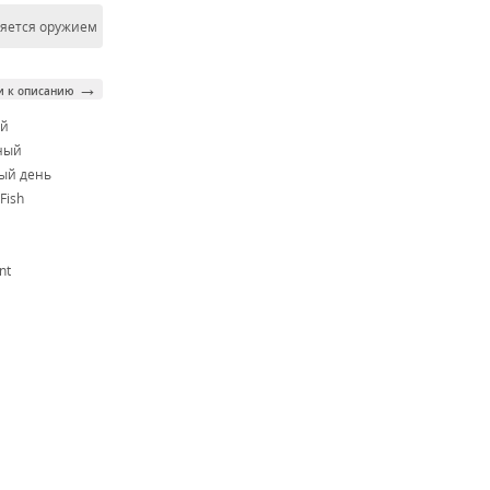
ляется оружием
→
и к описанию
ой
ный
ый день
 Fish
nt