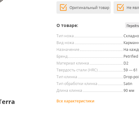
Оригинальный товар
Не яв
О товаре:
Перейт
Тип ножа
Складн
Вид ножа
Карман
Назначение
На кажд
Бренд
Petrified
Материал клинка
D2
Твердость стали (HRC)
59 — 61
Тип клинка
Drop-poi
Тип обработки клинка
Satin
Длина клинка
90 мм
Terra
Все характеристики