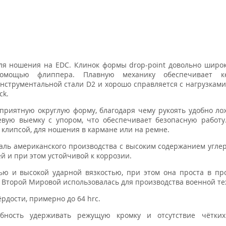
я ношения на EDC. Клинок формы drop-point довольно широк
омощью флиппера. Плавную механику обеспечивает ке
нструментальной стали D2 и хорошо справляется с нагрузками
ck.
приятную округлую форму, благодаря чему рукоять удобно лож
евую выемку с упором, что обеспечивает безопасную работу
 клипсой, для ношения в кармане или на ремне.
аль американского производства с высоким содержанием углер
й и при этом устойчивой к коррозии.
ью и высокой ударной вязкостью, при этом она проста в пр
я Второй Мировой использовалась для производства военной те
рдости, примерно до 64 hrc.
бность удерживать режущую кромку и отсутствие чётких