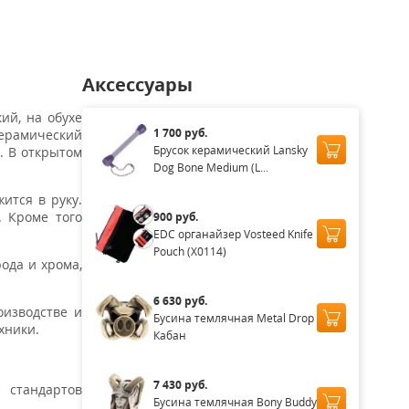
Аксессуары
ий, на обухе
1 700 руб.
рамический
Брусок керамический Lansky
. В открытом
Dog Bone Medium (L...
ится в руку.
. Кроме того
900 руб.
EDC органайзер Vosteed Knife
Pouch (X0114)
ода и хрома,
6 630 руб.
оизводстве и
Бусина темлячная Metal Drop
хники.
Кабан
7 430 руб.
 стандартов
Бусина темлячная Bony Buddy