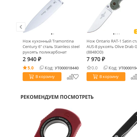
ХИТ!
epsea
Нож кухонный Tramontina
Нож Ontario RAT-1 Satin ст
ять
Century 6" сталь Stainless steel
AUS-8 рукоять Olive Drab 
рукоять поликарбонат
(8848OD)
(24011/006)
2 940
7 970
₽
₽
5.0
Код:
0.0
Код:
0019629
УТ000018440
УТ000019
В корзину
В корзину
РЕКОМЕНДУЕМ ПОСМОТРЕТЬ