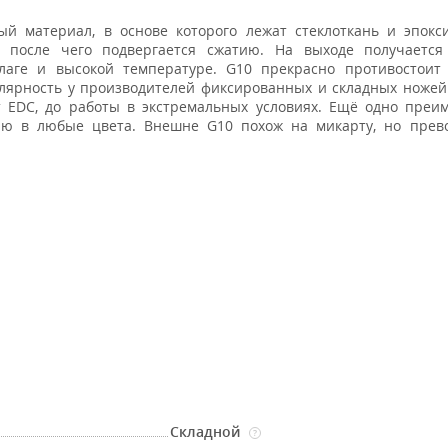
ый материал, в основе которого лежат стеклоткань и эпокс
, после чего подвергается сжатию. На выходе получаетс
лаге и высокой температуре. G10 прекрасно противостоит 
лярность у производителей фиксированных и складных ножей
 EDC, до работы в экстремальных условиях. Ещё одно преи
нию в любые цвета. Внешне G10 похож на микарту, но прев
Складной
?