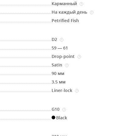
Карманный
?
На каждый день
?
Petrified Fish
D2
?
59 — 61
Drop-point
?
Satin
?
90 мм
3.5 мм
Liner-lock
?
G10
?
Black