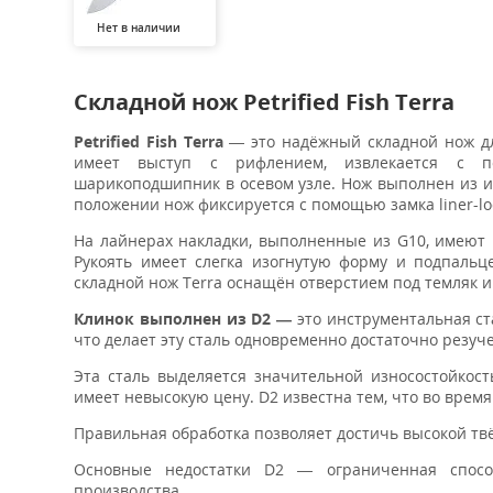
Нет в наличии
Складной нож Petrified Fish Terra
Petrified Fish Terra
— это надёжный складной нож дл
имеет выступ с рифлением, извлекается с п
шарикоподшипник в осевом узле. Нож выполнен из и
положении нож фиксируется с помощью замка liner-lo
На лайнерах накладки, выполненные из G10, имеют 
Рукоять имеет слегка изогнутую форму и подпальц
складной нож Terra оснащён отверстием под темляк и
Клинок выполнен из D2 —
это инструментальная ст
что делает эту сталь одновременно достаточно резуче
Эта сталь выделяется значительной износостойкост
имеет невысокую цену. D2 известна тем, что во врем
Правильная обработка позволяет достичь высокой твё
Основные недостатки D2 — ограниченная спосо
производства.