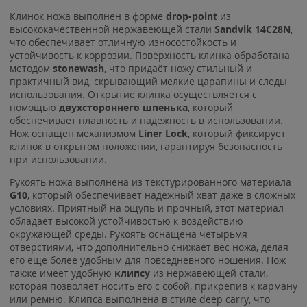
Клинок ножа выполнен в форме
drop
-point
из
высококачественной нержавеющей стали
Sandvik 14C28N
,
что обеспечивает отличную износостойкость и
устойчивость к коррозии. Поверхность клинка обработана
методом
stonewash
, что придаёт ножу стильный и
практичный вид, скрывающий мелкие царапины и следы
использования. Открытие клинка осуществляется с
помощью
двухстороннего шпенька
, который
обеспечивает плавность и надежность в использовании.
Нож оснащен механизмом
Liner Lock
, который фиксирует
клинок в открытом положении, гарантируя безопасность
при использовании.
Рукоять ножа выполнена из текстурированного материала
G10
, который обеспечивает надежный хват даже в сложных
условиях. Приятный на ощупь и прочный, этот материал
обладает высокой устойчивостью к воздействию
окружающей среды. Рукоять оснащена четырьмя
отверстиями, что дополнительно снижает вес ножа, делая
его еще более удобным для повседневного ношения. Нож
также имеет удобную
клипсу
из нержавеющей стали,
которая позволяет носить его с собой, прикрепив к карману
или ремню. Клипса выполнена в стиле deep carry, что