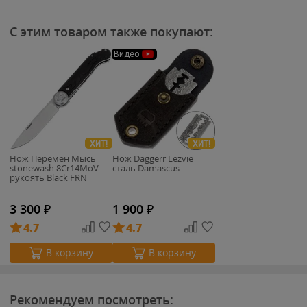
С этим товаром также покупают:
Видео
ХИТ!
ХИТ!
Нож Перемен Мысь
Нож Daggerr Lezvie
stonewash 8Cr14MoV
сталь Damascus
рукоять Black FRN
3 300
₽
1 900
₽
4.7
4.7
В корзину
В корзину
Рекомендуем посмотреть: