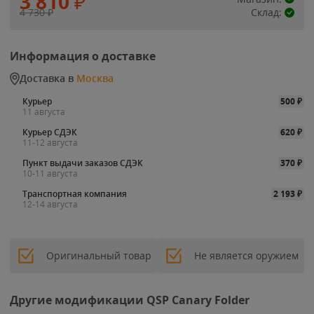
3 810
₽
4 730
₽
Склад:
Информация о доставке
Доставка в
Москва
Курьер
500
₽
11 августа
Курьер СДЭК
620
₽
11-12 августа
Пункт выдачи заказов СДЭК
370
₽
10-11 августа
Транспортная компания
2 193
₽
12-14 августа
Оригинальный товар
Не является оружием
Другие модификации QSP Canary Folder