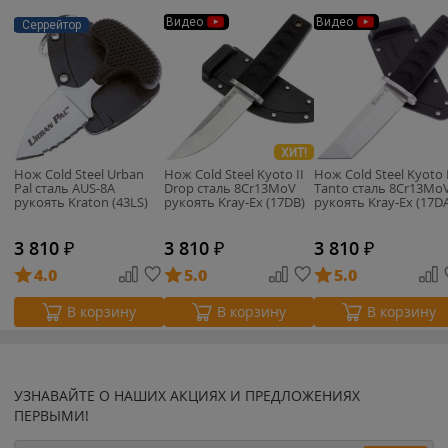
Видео
Видео
Серрейтор
ХИТ!
Нож Cold Steel Urban
Нож Cold Steel Kyoto II
Нож Cold Steel Kyoto 
Pal сталь AUS-8A
Drop сталь 8Cr13MoV
Tanto сталь 8Cr13Mo
рукоять Kraton (43LS)
рукоять Kray-Ex (17DB)
рукоять Kray-Ex (17D
3 810
₽
3 810
₽
3 810
₽
4.0
5.0
5.0
В корзину
В корзину
В корзину
УЗНАВАЙТЕ О НАШИХ АКЦИЯХ И ПРЕДЛОЖЕНИЯХ
ПЕРВЫМИ!