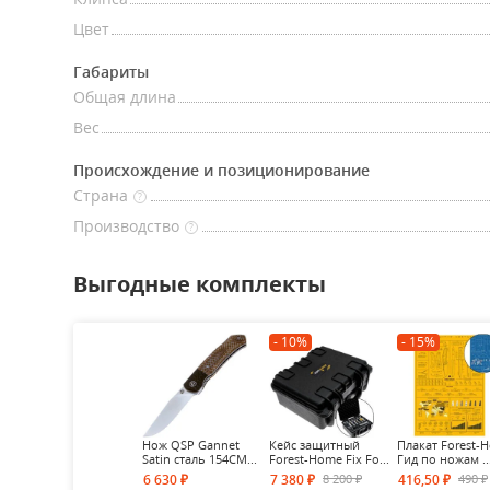
Цвет
Габариты
Общая длина
Вес
Происхождение и позиционирование
Страна
?
Производство
?
Выгодные комплекты
- 10%
- 15%
Нож QSP Gannet
Кейс защитный
Плакат Forest-
Satin сталь 154CM...
Forest-Home Fix Fo...
Гид по ножам ..
8 200
490
6 630
7 380
416,50
₽
₽
₽
₽
₽