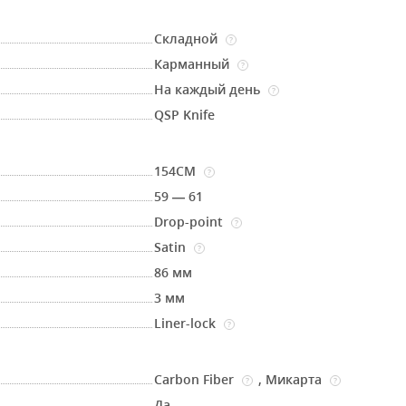
Складной
?
Карманный
?
На каждый день
?
QSP Knife
154CM
?
59 — 61
Drop-point
?
Satin
?
86 мм
3 мм
Liner-lock
?
Carbon Fiber
,
Микарта
?
?
Да