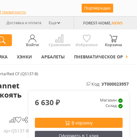
Подтверждаю
й приватности
.
Доставка и оплата
Еще
FOREST-HOME.
NEWS
Войти
Сравнение
Избранное
Корзина
ЯКА
ХЭНКИ
АРБАЛЕТЫ
ПНЕВМАТИЧЕСКОЕ ОРУЖИЕ
ta/Red CF (QS137-B)
annet
Код:
УТ000023957
укоять
6 630
Магазин:
₽
Склад:
В корзину
QS137-B
Арт.
Оформить в 1 клик