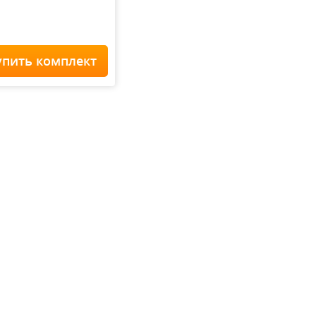
упить комплект
Home Staff
 900
₽