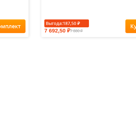
- 15%
Выгода:
187,50
₽
омплект
К
7 692,50
7 880
₽
Футболка Forest-
₽
Redes...
1 900
1
1 615
₽
₽