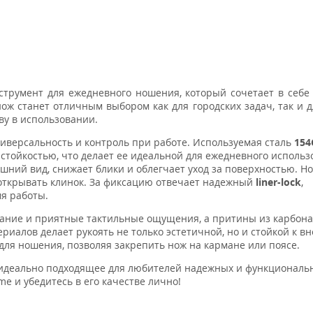
струмент для ежедневного ношения, который сочетает в себ
ож станет отличным выбором как для городских задач, так и д
ву в использовании.
ниверсальность и контроль при работе. Используемая сталь
15
стойкостью, что делает ее идеальной для ежедневного использ
шний вид, снижает блики и облегчает уход за поверхностью. Н
 открывать клинок. За фиксацию отвечает надежный
liner-lock
,
я работы.
ание и приятные тактильные ощущения, а притины из карбона
риалов делает рукоять не только эстетичной, но и стойкой к 
для ношения, позволяя закрепить нож на кармане или поясе.
 идеально подходящее для любителей надежных и функциональ
me и убедитесь в его качестве лично!