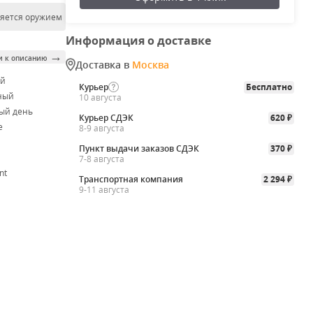
ляется оружием
Информация о доставке
→
и к описанию
Доставка в
Москва
ой
Курьер
Бесплатно
ный
10 августа
ый день
Курьер СДЭК
620
₽
e
8-9 августа
Пункт выдачи заказов СДЭК
370
₽
7-8 августа
nt
Транспортная компания
2 294
₽
9-11 августа