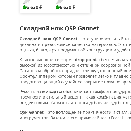
6 630
6 630
₽
₽
Складной нож QSP Gannet
Складной нож QSP Gannet
– это универсальный ин
дизайна и превосходное качество материалов. Этот н
отдыха, благодаря продуманной конструкции и удобст
Клинок выполнен в форме
drop-point
, обеспечивая у
высокой износостойкостью и отличной коррозионной 
Сатиновая обработка придает клинку утонченный вне
фронтфлиппером, который позволяет легко и плавно
предотвращающий случайное закрытие ножа во врем
Рукоять из
микарты
обеспечивает комфортное удерж
прочности и стильный акцент. Такая комбинация мате
воздействиям. Карманная клипса добавляет удобство 
QSP Gannet
– это воплощение практичности и стиля,
инструментов. Закажите его прямо сейчас в Forest-Ho