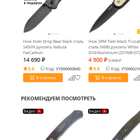
Нож Kizer Drop Bear black сталь
Нож SRM Twin black Ti-coa
S45VN рукоять Nebula
сталь N690 рукоять White
FatCarbon
G10/Aluminium (251MB-GT
14 690
4 900
₽
₽
5 900
₽
5.0
Код:
5.0
Код:
УТ000000840
УТ000021
В корзину
В корзину
РЕКОМЕНДУЕМ ПОСМОТРЕТЬ
Видео
Видео