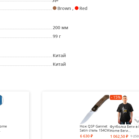
Brown
,
Red
200 мм
99 г
Китай
Китай
- 15%
Home
Нож QSP Gannet
Футболка Беги в 
.
Satin сталь 154CM...
Home Беги...
6 630
1 25
1 062,50
₽
₽