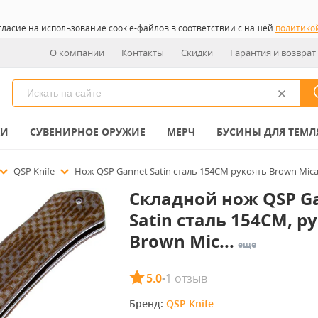
гласие на использование cookie-файлов в соответствии с нашей
политико
О компании
Контакты
Скидки
Гарантия и возврат
КИ
СУВЕНИРНОЕ ОРУЖИЕ
МЕРЧ
БУСИНЫ ДЛЯ ТЕМЛ
QSP Knife
Нож QSP Gannet Satin сталь 154CM рукоять Brown Micar
Складной нож QSP G
Satin сталь 154CM, р
Brown Mic...
еще
5.0
1 отзыв
•
Бренд: 
QSP Knife