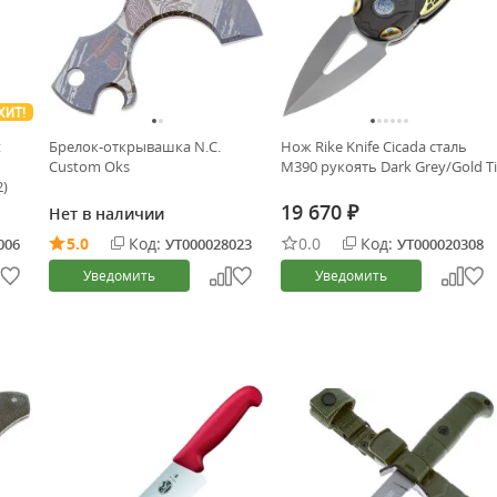
ХИТ!
t
Брелок-открывашка N.C.
Нож Rike Knife Cicada сталь
Custom Oks
M390 рукоять Dark Grey/Gold Ti
2)
19 670
Нет в наличии
₽
5.0
Код:
0.0
Код:
006
УТ000028023
УТ000020308
Уведомить
Уведомить