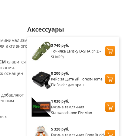
Аксессуары
е минимализм
3 740 руб.
ля активного
Точилка Lansky D-SHARP (D-
SHARP)
4CM
славится
ования.
ож оснащен
8 200 руб.
Кейс защитный Forest-Home
Fix Folder для хран...
 добавляют
внешним
1 030 руб.
Бусина темлячная
Stabwoodstone FireMan
ных
5 320 руб.
Бусина темлячная Bony Buddy