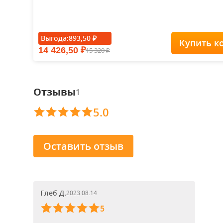
Выгода:
893,50
₽
Купить к
14 426,50
15 320
₽
₽
Отзывы
1
5.0
Оставить отзыв
Глеб Д.
2023.08.14
5