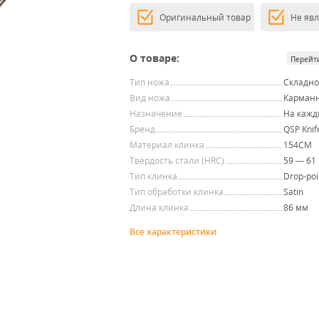
Оригинальный товар
Не яв
О товаре:
Перейт
Тип ножа
Складн
Вид ножа
Карман
Назначение
На кажд
Бренд
QSP Knif
Материал клинка
154CM
Твердость стали (HRC)
59 — 61
Тип клинка
Drop-poi
Тип обработки клинка
Satin
Длина клинка
86 мм
Все характеристики