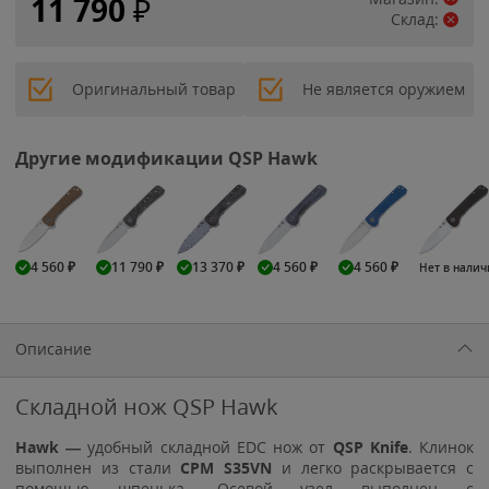
11 790
₽
Склад:
Оригинальный товар
Не является оружием
Другие модификации QSP Hawk
4 560
₽
11 790
₽
13 370
₽
4 560
₽
4 560
₽
Нет в нали
Описание
Складной нож QSP Hawk
Hawk —
удобный складной EDC нож от
QSP Knife
. Клинок
выполнен из стали
CPM S35VN
и легко раскрывается с
помощью шпенька. Осевой узел выполнен с