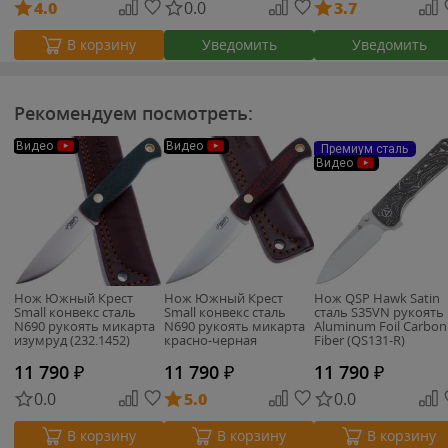
4.0
0.0
3.7
Уведомить
Уведомить
В корзину
Рекомендуем посмотреть:
Видео
Видео
Премиум сталь
Видео
Нож Южный Крест
Нож Южный Крест
Нож QSP Hawk Satin
Small конвекс сталь
Small конвекс сталь
сталь S35VN рукоять
N690 рукоять микарта
N690 рукоять микарта
Aluminum Foil Carbon
изумруд (232.1452)
красно-черная
Fiber (QS131-R)
(232.1454)
11 790
₽
11 790
₽
11 790
₽
0.0
5.0
0.0
В корзину
В корзину
В корзину