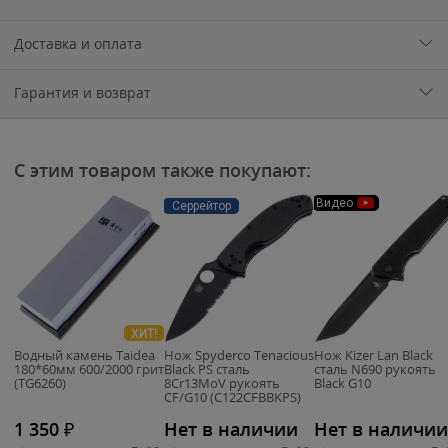
Доставка и оплата
Гарантия и возврат
С этим товаром также покупают:
Видео
Серрейтор
ХИТ!
Водный камень Taidea
Нож Spyderco Tenacious
Нож Kizer Lan Black
180*60мм 600/2000 грит
Black PS сталь
сталь N690 рукоять
(TG6260)
8Cr13MoV рукоять
Black G10
CF/G10 (C122CFBBKPS)
1 350
₽
Нет в наличии
Нет в наличии