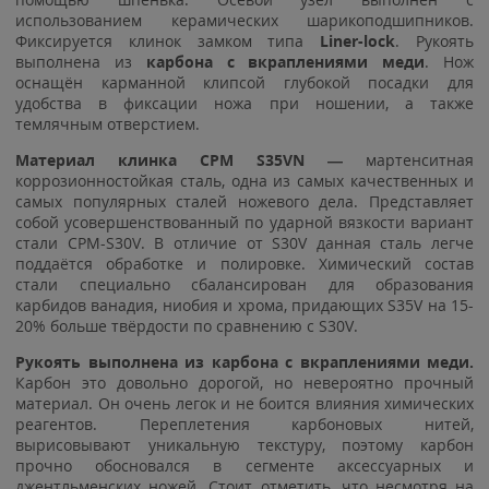
использованием керамических шарикоподшипников.
Фиксируется клинок замком типа
Liner-lock
. Рукоять
выполнена из
карбона с вкраплениями меди
. Нож
оснащён карманной клипсой глубокой посадки для
удобства в фиксации ножа при ношении, а также
темлячным отверстием.
Материал клинка CPM S35VN —
мартенситная
коррозионностойкая сталь, одна из самых качественных и
самых популярных сталей ножевого дела. Представляет
собой усовершенствованный по ударной вязкости вариант
стали CPM-S30V. В отличие от S30V данная сталь легче
поддаётся обработке и полировке. Химический состав
стали специально сбалансирован для образования
карбидов ванадия, ниобия и хрома, придающих S35V на 15-
20% больше твёрдости по сравнению с S30V.
Рукоять выполнена из карбона с вкраплениями меди.
Карбон это довольно дорогой, но невероятно прочный
материал. Он очень легок и не боится влияния химических
реагентов. Переплетения карбоновых нитей,
вырисовывают уникальную текстуру, поэтому карбон
прочно обосновался в сегменте аксессуарных и
джентльменских ножей. Стоит отметить, что несмотря на