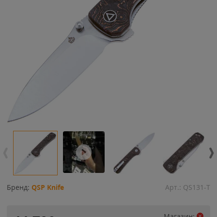
Бренд:
QSP Knife
Арт.:
QS131-T
Магазин: