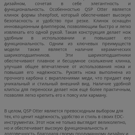
дизайном, сочетая в себе элегантность и
функциональность. Особенностью QSP Otter является
клинок формы sheepfoot, который обеспечивает высокую
безопасность и удобство при резке. Клинок оснащён
инновационным флиппером, позволяющим быстро и легко
извлекать его одной рукой. Такая конструкция делает нож
удобным в использовании и повышает его
функциональность. Одним из ключевых преимуществ
модели также является наличие керамических
шарикоподшипников. Эти шарикоподшипники
обеспечивают плавное и бесшумное скольжение клинка,
улучшая общее впечатление от использования ножа и
повышая его надёжность. Рукоять ножа выполнена из
прочного карбона с вкраплениями меди, что придает ему
уникальный и стильный внешний вид. Наличие удобной
клипсы для переноски делает нож ещё более практичным,
позволяя легко крепить его к поясу или карману.
В целом, QSP Otter является превосходным выбором для
тех, кто ценит надёжность, удобство и стиль в своих EDC-
инструментах. Этот нож не только выглядит великолепно,
но и обеспечивает высокую функциональность и
долговечность, благодаря своему продуманному дизайну и