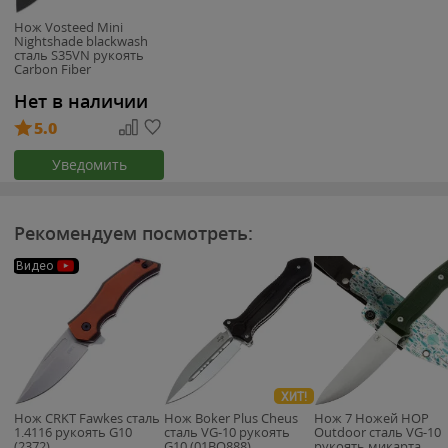
Нож Vosteed Mini
Nightshade blackwash
сталь S35VN рукоять
Carbon Fiber
Нет в наличии
5.0
Уведомить
Рекомендуем посмотреть:
Видео
ХИТ!
Нож CRKT Fawkes сталь
Нож Boker Plus Cheus
Нож 7 Ножей HOP
1.4116 рукоять G10
сталь VG-10 рукоять
Outdoor сталь VG-10
(2372)
G10 (01BO888)
рукоять микарта