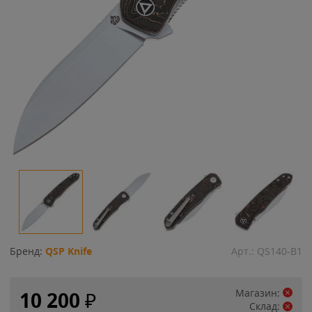
Бренд:
QSP Knife
Арт.:
QS140-B1
Магазин:
10 200
₽
Склад: