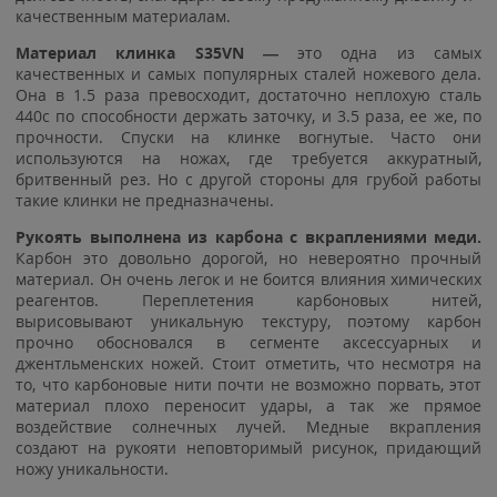
качественным материалам.
Материал клинка S35VN —
это одна из самых
качественных и самых популярных сталей ножевого дела.
Она в 1.5 раза превосходит, достаточно неплохую сталь
440с по способности держать заточку, и 3.5 раза, ее же, по
прочности. Спуски на клинке вогнутые. Часто они
используются на ножах, где требуется аккуратный,
бритвенный рез. Но с другой стороны для грубой работы
такие клинки не предназначены.
Рукоять выполнена из карбона с вкраплениями меди.
Карбон это довольно дорогой, но невероятно прочный
материал. Он очень легок и не боится влияния химических
реагентов. Переплетения карбоновых нитей,
вырисовывают уникальную текстуру, поэтому карбон
прочно обосновался в сегменте аксессуарных и
джентльменских ножей. Стоит отметить, что несмотря на
то, что карбоновые нити почти не возможно порвать, этот
материал плохо переносит удары, а так же прямое
воздействие солнечных лучей. Медные вкрапления
создают на рукояти неповторимый рисунок, придающий
ножу уникальности.