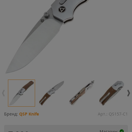
Бренд:
QSP Knife
Арт.:
QS157-C1
Магазин: