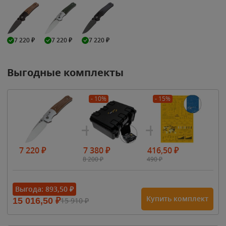
7 220
₽
7 220
₽
7 220
₽
Выгодные комплекты
- 10%
- 15%
7 220
₽
7 380
₽
416,50
₽
8 200
₽
490
₽
Выгода:
893,50
₽
Купить комплект
15 016,50
₽
15 910
₽