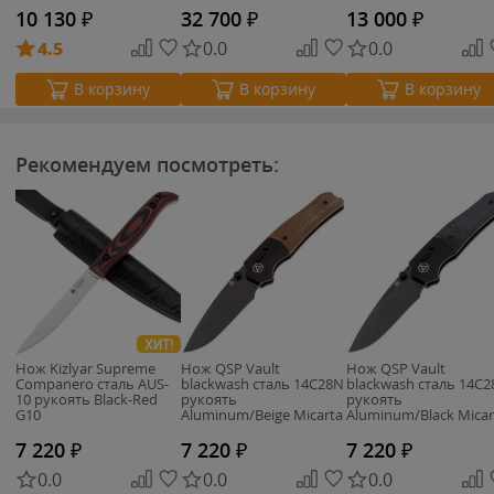
10 130
₽
32 700
₽
13 000
₽
4.5
0.0
0.0
В корзину
В корзину
В корзину
Рекомендуем посмотреть:
ХИТ!
Нож Kizlyar Supreme
Нож QSP Vault
Нож QSP Vault
Companero сталь AUS-
blackwash сталь 14C28N
blackwash сталь 14C
10 рукоять Black-Red
рукоять
рукоять
G10
Aluminum/Beige Micarta
Aluminum/Black Micar
(QS157-C2)
(QS157-A2)
7 220
₽
7 220
₽
7 220
₽
0.0
0.0
0.0