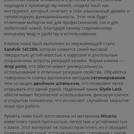
подходом к производству ножей, создала Vault как
инструмент, который сочетает в себе изысканный дизайн и
превосходную функциональность. Этот нож будет
отличным выбором как для профессионалов, так и для
любителей ножей, благодаря своему современному
внешнему виду и удобству в использовании.
Клинок ножа Vault выполнен из нержавеющей стали
Sandvik 14C28N
, которая славится своей высокой
твердостью, устойчивостью к коррозии и длительным
сохранением остроты режущей кромки. Форма клинка —
drop point
, что обеспечивает универсальность
использования и отличные режущие свойства. Обработка
поверхности клинка выполнена методом
сатинирования
.
Нож оснащен
двойным шпеньком
, что позволяет легко
открывать его одной рукой. Надёжный замок
Glyde Lock
обеспечивает безопасное использование, фиксируя клинок
в открытом положении, что исключает случайное закрытие
ножа при работе.
Рукоять ножа Vault изготовлена из материала
Micarta
,
известного своей прочностью, легкостью и устойчивостью
к влаге. Этот материал не только практичен, но и обладает
приятной текстурой, которая улучшает сцепление с рукой,