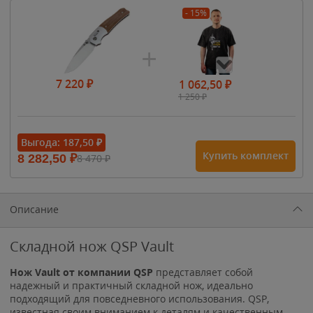
- 15%
7 220
₽
1 062,50
₽
1 250
₽
- 15%
Выгода:
187,50
₽
Купить комплект
8 282,50
₽
8 470
₽
1 615
₽
1 900
₽
1 900
₽
Описание
Складной нож QSP Vault
Нож Vault от компании QSP
представляет собой
надежный и практичный складной нож, идеально
подходящий для повседневного использования. QSP,
известная своим вниманием к деталям и качественным