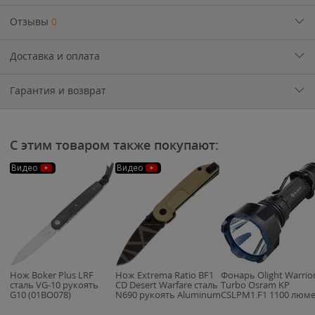
Отзывы
0
Доставка и оплата
Гарантия и возврат
С этим товаром также покупают:
Видео
Видео
Нож Boker Plus LRF
Нож Extrema Ratio BF1
Фонарь Olight Warrio
сталь VG-10 рукоять
CD Desert Warfare сталь
Turbo Osram KP
G10 (01BO078)
N690 рукоять Aluminum
CSLPM1.F1 1100 люм