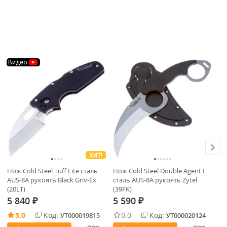
Видео
ХИТ!
Нож Cold Steel Tuff Lite сталь
Нож Cold Steel Double Agent I
Но
AUS-8A рукоять Black Griv-Ex
сталь AUS-8A рукоять Zytel
D2
(20LT)
(39FK)
5 840
5 590
9
₽
₽
5.0
Код:
0.0
Код:
УТ000019815
УТ000020124