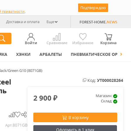
Подтверждаю
й приватности
.
Доставка и оплата
Еще
FOREST-HOME.
NEWS
Войти
Сравнение
Избранное
Корзина
ЯКА
ХЭНКИ
АРБАЛЕТЫ
ПНЕВМАТИЧЕСКОЕ ОРУЖИЕ
lack/Green G10 (8071GB)
eel
Код:
УТ000028264
ль
2 900
Магазин:
₽
Склад:
В корзину
8071GB
Арт.
Оформить в 1 клик