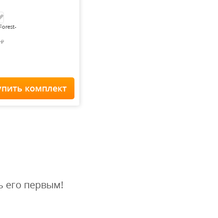
Forest-
0
₽
упить комплект
Home Staff
 900
₽
ь его первым!