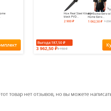
Home
Нож Real Steel Kikashi
Футболка Беги в 
.
black PVD...
Home Беги...
2 900
1 25
1 062,50
₽
₽
- 15%
Выгода:
187,50
₽
омплект
К
3 962,50
4 150
₽
Футболка Forest-
₽
Redes...
1 900
1
1 615
₽
₽
этот товар нет отзывов, но вы можете написат