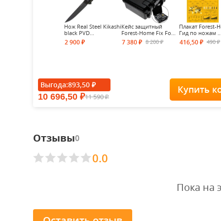
Нож Real Steel Kikashi
Кейс защитный
Плакат Forest-
black PVD...
Forest-Home Fix Fo...
Гид по ножам ..
8 200
490
2 900
7 380
416,50
₽
₽
₽
₽
₽
Выгода:
893,50
₽
Купить к
10 696,50
11 590
₽
₽
Отзывы
0
0.0
Пока на 
Оставить отзыв