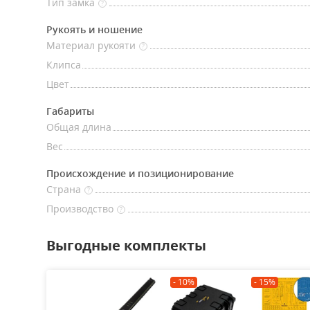
Тип замка
?
Рукоять и ношение
Материал рукояти
?
Клипса
Цвет
Габариты
Общая длина
Вес
Происхождение и позиционирование
Страна
?
Производство
?
Выгодные комплекты
- 10%
- 15%