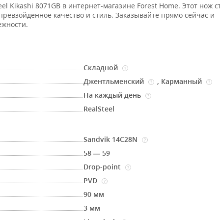
el Kikashi 8071GB в интернет-магазине Forest Home. Этот нож 
превзойденное качество и стиль. Заказывайте прямо сейчас и
ежности.
Складной
?
Джентльменский
,
Карманный
?
?
На каждый день
?
RealSteel
Sandvik 14C28N
?
58 — 59
Drop-point
?
PVD
?
90 мм
3 мм