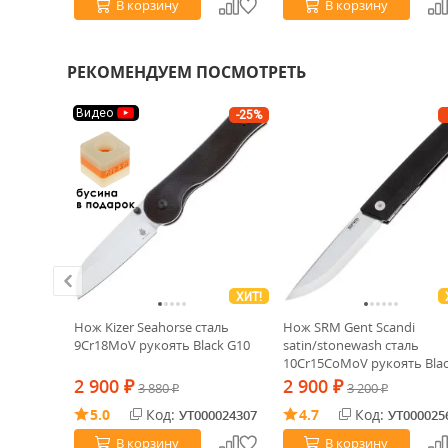
В корзину
В корзину
РЕКОМЕНДУЕМ ПОСМОТРЕТЬ
Видео
-25%
ХИТ!
ХИТ!
Нож Kizer Seahorse сталь
Нож SRM Gent Scandi
рукоять
9Cr18MoV рукоять Black G10
satin/stonewash сталь
10Cr15CoMoV рукоять Bla
G10 (401L-GB)
2 900
2 900
₽
3 880
₽
3 200
₽
₽
5.0
Код:
4.7
Код:
0017409
УТ000024307
УТ000025
В корзину
В корзину