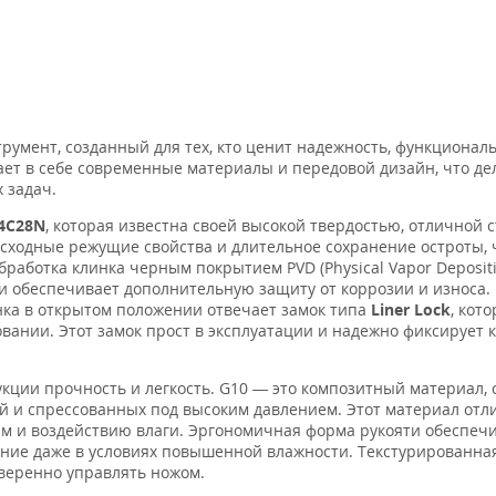
трумент, созданный для тех, кто ценит надежность, функционал
тает в себе современные материалы и передовой дизайн, что де
 задач.
4C28N
, которая известна своей высокой твердостью, отличной 
осходные режущие свойства и длительное сохранение остроты, 
аботка клинка черным покрытием PVD (Physical Vapor Depositi
 и обеспечивает дополнительную защиту от коррозии и износа.
ка в открытом положении отвечает замок типа
Liner Lock
, кот
вании. Этот замок прост в эксплуатации и надежно фиксирует к
рукции прочность и легкость. G10 — это композитный материал,
ой и спрессованных под высоким давлением. Этот материал отл
м и воздействию влаги. Эргономичная форма рукояти обеспеч
ние даже в условиях повышенной влажности. Текстурированна
уверенно управлять ножом.