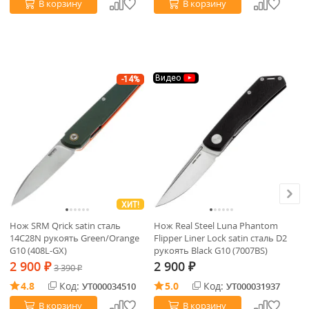
В корзину
В корзину
Видео
-14%
ХИТ!
Нож SRM Qrick satin сталь
Нож Real Steel Luna Phantom
Но
14C28N рукоять Green/Orange
Flipper Liner Lock satin сталь D2
Fl
G10 (408L-GX)
рукоять Black G10 (7007BS)
ст
(7
2 900
2 900
2
₽
3 390
₽
₽
4.8
Код:
5.0
Код:
УТ000034510
УТ000031937
В корзину
В корзину