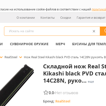
гласие на использование cookie-файлов в соответствии с нашей
политико
О компании
Контакты
Скидки
Гарантия и возврат
КИ
СУВЕНИРНОЕ ОРУЖИЕ
МЕРЧ
БУСИНЫ ДЛЯ ТЕМЛ
RealSteel
Нож Real Steel Kikashi black PVD сталь 14C28N рукоять B
Складной нож Real St
Kikashi black PVD ста
14C28N, руко...
еще
0.0
Нет отзывов
•
Бренд: 
RealSteel