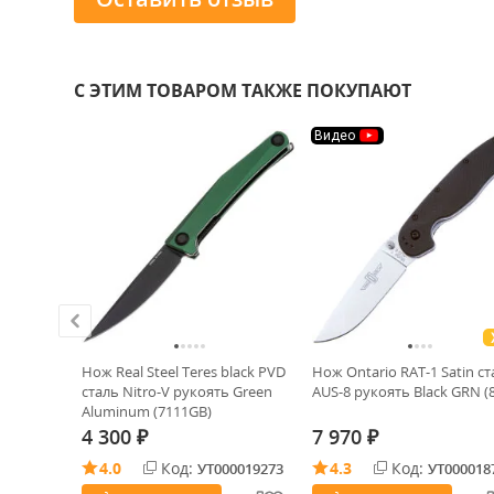
С ЭТИМ ТОВАРОМ ТАКЖЕ ПОКУПАЮТ
Видео
ХИТ!
Town
Нож Real Steel Teres black PVD
Нож Ontario RAT-1 Satin ст
сталь Nitro-V рукоять Green
AUS-8 рукоять Black GRN (
Aluminum (7111GB)
4 300
7 970
₽
₽
4.0
Код:
4.3
Код:
0001453
УТ000019273
УТ000018