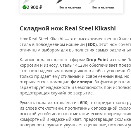
2 900
Нет в наличии
Нет в наличии
₽
Складной нож Real Steel Kikashi
Нож Real Steel Kikashi — это высококачественный инс
стиль в повседневном ношении
(EDC)
. Этот нож соче
отличным выбором для выполнения самых различных
Клинок ножа выполнен в форме
Drop Point
из стали
1
коррозии и износу. Сталь 14C28N обеспечивает прев
этот нож надежным помощником в любых условиях. Обр
только придает ему стильный и современный вид, но
открывается с помощью
флиппера.
За фиксацию клин
гарантирует надежность и безопасность при использо
предотвращая случайное закрытие.
Рукоять ножа изготовлена из
G10
, что придает конст
из слоев стеклоткани, пропитанных эпоксидной смол
высокой устойчивостью к механическим повреждения
комфортный и надежный хват, предотвращая скольже
поверхность рукояти улучшает сцепление, позволяя 