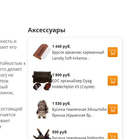
Аксессуары
ьность и
1 440 руб.
лает его
Брусок арканзас карманный
Lansky Soft Arkansa...
стойкостью к
что делает
on) не
1 900 руб.
 Нож
EDC органайзер Dyag
орый
HolderNylon V3 (Coyote)
линок,
1 530 руб.
 состоящий
Бусина темлячная Эйнштейн
ичается
бронза (Крымская бр...
ивает
я
500 руб.
Бусина темлячная byMordor