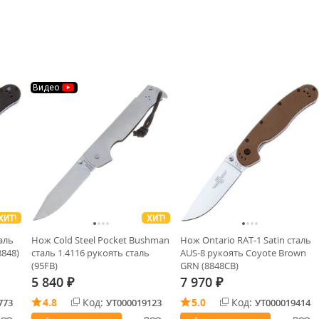
Видео
ХИТ!
ХИТ!
аль
Нож Cold Steel Pocket Bushman
Нож Ontario RAT-1 Satin сталь
8848)
сталь 1.4116 рукоять сталь
AUS-8 рукоять Coyote Brown
(95FB)
GRN (8848CB)
5 840
7 970
₽
₽
4.8
Код:
5.0
Код:
773
УТ000019123
УТ000019414