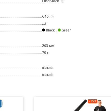
Liner-lock
?
G10
?
Да
Black
,
Green
203 мм
70 г
Китай
Китай
- 15%