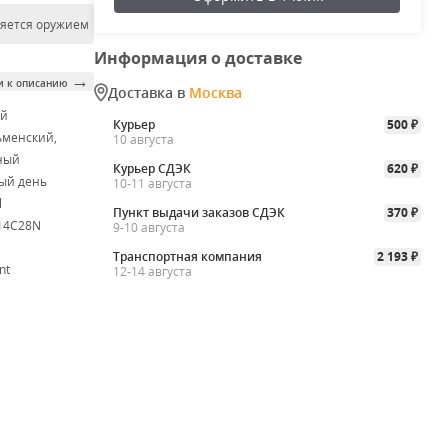
ляется оружием
Информация о доставке
→
и к описанию
Доставка в
Москва
ой
Курьер
500
₽
менский,
10 августа
ный
Курьер СДЭК
620
₽
ый день
10-11 августа
l
Пункт выдачи заказов СДЭК
370
₽
 14C28N
9-10 августа
Транспортная компания
2 193
₽
nt
12-14 августа