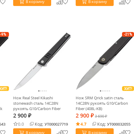
В корзину
В корзину
-9%
-21%
ХИТ!
ХИТ!
Нож Real Steel Kikashi
Нож SRM Qrick satin сталь
stonewash сталь 14C28N
14C28N рукоять G10/Carbon
ck
рукоять G10/Carbon Fiber
Fiber (408L-KB)
(8071CS)
2 900
2 900
₽
₽
3 690
₽
0.0
Код:
4.7
Код:
643
УТ000027719
УТ000032055
В корзину
В корзину