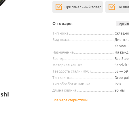
Оригинальный товар
Не яв
О товаре:
Перейт
Тип ножа
Складн
Вид ножа
Джентль
Карман
Назначение
На кажд
Бренд
RealStee
Материал клинка
Sandvik
Твердость стали (HRC)
58 — 59
Тип клинка
Drop-poi
Тип обработки клинка
PVD
Длина клинка
90 мм
shi
Все характеристики