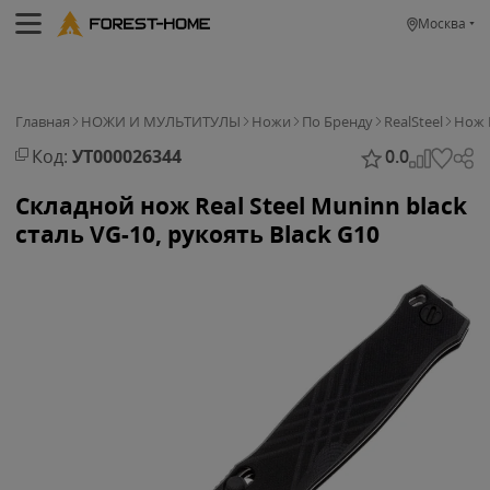
Москва
Главная
НОЖИ И МУЛЬТИТУЛЫ
Ножи
По Бренду
RealSteel
Нож R
Код:
УТ000026344
0.0
Складной нож Real Steel Muninn black
сталь VG-10, рукоять Black G10