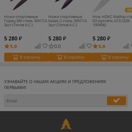
ХИ
Ножи спортивные
Ножи спортивные
Нож НОКС Майор ст
Горец-3М сталь 30ХГСА
Казак-2 сталь 30ХГСА
D2 рукоять G10 (328-
3шт (Титов А.С.)
3шт (Титов А.С.)
100406)
5 280
₽
5 280
₽
5 280
₽
5.0
0.0
5.0
В корзину
В корзину
В корзину
УЗНАВАЙТЕ О НАШИХ АКЦИЯХ И ПРЕДЛОЖЕНИЯХ
ПЕРВЫМИ!