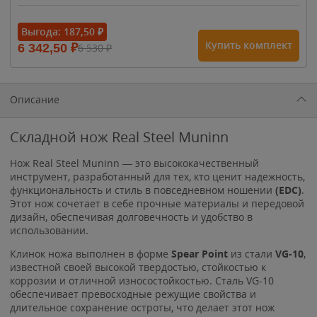
- 15%
Выгода:
187,50
₽
Купить комплект
6 342,50
₽
6 530
₽
1 615
₽
1 900
₽
1 900
₽
Описание
Складной нож Real Steel Muninn
Нож Real Steel Muninn — это высококачественный
инструмент, разработанный для тех, кто ценит надежность,
функциональность и стиль в повседневном ношении
(EDC)
.
Этот нож сочетает в себе прочные материалы и передовой
дизайн, обеспечивая долговечность и удобство в
использовании.
Клинок ножа выполнен в форме
Spear Point
из стали
VG-10
,
известной своей высокой твердостью, стойкостью к
коррозии и отличной износостойкостью. Сталь VG-10
обеспечивает превосходные режущие свойства и
длительное сохранение остроты, что делает этот нож