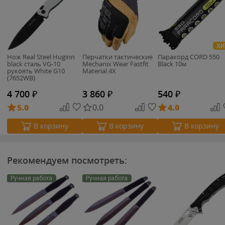
ХИ
Нож Real Steel Huginn
Перчатки тактические
Паракорд CORD 550
black сталь VG-10
Mechanix Wear Fastfit
Black 10м
рукоять White G10
Material 4X
(7652WB)
4 700
₽
3 860
₽
540
₽
5.0
0.0
4.0
В корзину
В корзину
В корзину
Рекомендуем посмотреть:
Ручная работа
Ручная работа