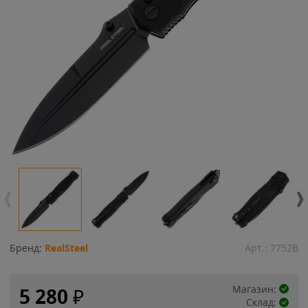
Бренд:
RealSteel
Арт.:
7752B
Магазин:
5 280
₽
Склад: