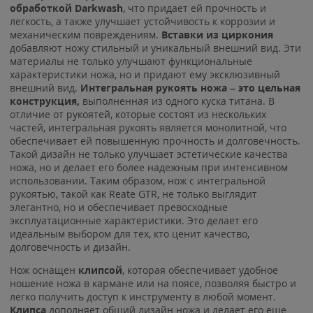
обработкой Darkwash
, что придает ей прочность и
легкость, а также улучшает устойчивость к коррозии и
механическим повреждениям.
Вставки из циркония
добавляют ножу стильный и уникальный внешний вид. Эти
материалы не только улучшают функциональные
характеристики ножа, но и придают ему эксклюзивный
внешний вид.
И
нтегральная рукоять ножа – это цельная
конструкция,
выполненная из одного куска титана. В
отличие от рукоятей, которые состоят из нескольких
частей, интегральная рукоять является монолитной, что
обеспечивает ей повышенную прочность и долговечность.
Такой дизайн не только улучшает эстетические качества
ножа, но и делает его более надежным при интенсивном
использовании. Таким образом, нож с интегральной
рукоятью, такой как Reate GTR, не только выглядит
элегантно, но и обеспечивает превосходные
эксплуатационные характеристики. Это делает его
идеальным выбором для тех, кто ценит качество,
долговечность и дизайн.
Нож оснащен
клипсой
, которая обеспечивает удобное
ношение ножа в кармане или на поясе, позволяя быстро и
легко получить доступ к инструменту в любой момент.
Клипса
дополняет общий дизайн ножа и делает его еще