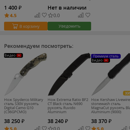
clip
1 400
₽
Нет в наличии
4.5
0.0
Уведомить
В корзину
Рекомендуем посмотреть:
Видео
Премиум сталь
Видео
ХИ
Нож Spyderco Military
Нож Extrema Ratio BF2
Нож Kershaw Livewire
сталь S30V рукоять
CT Black сталь N690
stonewash сталь
Digital Camo G10
рукоять Ruvido
MagnaCut рукоять Bl
(C36GPCMO)
Aluminium
Aluminium (9000)
38 250
₽
38 240
₽
38 370
₽
5.0
0.0
5.0