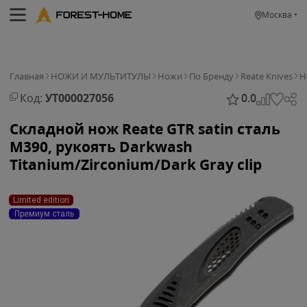
Москва
Главная
НОЖИ И МУЛЬТИТУЛЫ
Ножи
По Бренду
Reate Knives
Н
Код:
УТ000027056
0.0
Складной нож Reate GTR satin сталь
M390, рукоять Darkwash
Titanium/Zirconium/Dark Gray clip
Limited edition
Премиум сталь