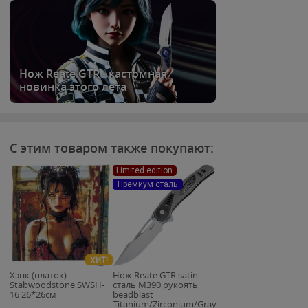
Нож Reate GTR - кастомная
новинка этого лета
С этим товаром также покупают:
Limited edition
Премиум сталь
ХИТ!
Хэнк (платок)
Нож Reate GTR satin
Stabwoodstone SWSH-
сталь M390 рукоять
16 26*26см
beadblast
Titanium/Zirconium/Gray