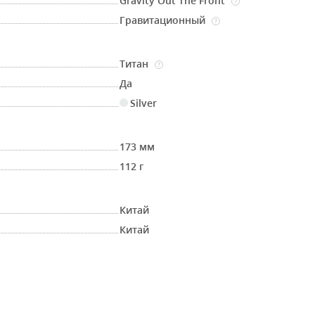
Gravity Out The Front
?
Гравитационный
?
Титан
?
Да
Silver
173 мм
112 г
Китай
Китай