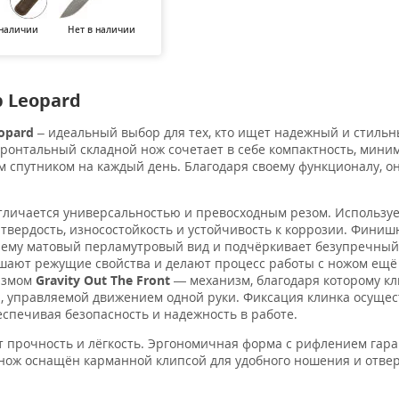
 наличии
Нет в наличии
 Leopard
opard
– идеальный выбор для тех, кто ищет надежный и стиль
фронтальный складной нож сочетает в себе компактность, мини
м спутником на каждый день. Благодаря своему функционалу, он
отличается универсальностью и превосходным резом. Использу
вердость, износостойкость и устойчивость к коррозии. Финиш
ёт ему матовый перламутровый вид и подчёркивает безупречный
чшают режущие свойства и делают процесс работы с ножом ещё
измом
Gravity Out The Front
— механизм, благодаря которому кл
и, управляемой движением одной руки. Фиксация клинка осущес
еспечивая безопасность и надежность в работе.
т прочность и лёгкость. Эргономичная форма с рифлением гар
, нож оснащён карманной клипсой для удобного ношения и отве