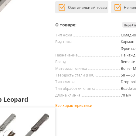
Оригинальный товар
Не яв
О товаре:
Перейт
Тип ножа
Складн
Вид ножа
Карман
Фронта
Назначение
На кажд
Бренд
Remette
Материал клинка
Bohler 
Твердость стали (HRC)
58 — 60
Тип клинка
Drop-poi
Тип обработки клинка
Beadblas
Длина клинка
70 мм
 Leopard
Все характеристики