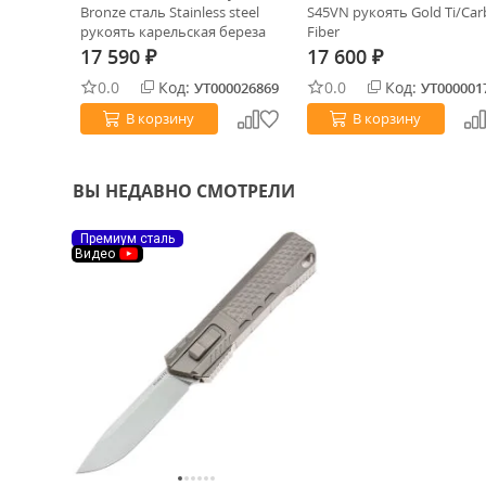
ТО25.09)
Bronze сталь Stainless steel
S45VN рукоять Gold Ti/Ca
рукоять карельская береза
Fiber
(450012)
17 590
17 600
₽
₽
0.0
Код:
0.0
Код:
0032814
УТ000026869
УТ000001
В корзину
В корзину
ВЫ НЕДАВНО СМОТРЕЛИ
Премиум сталь
Видео