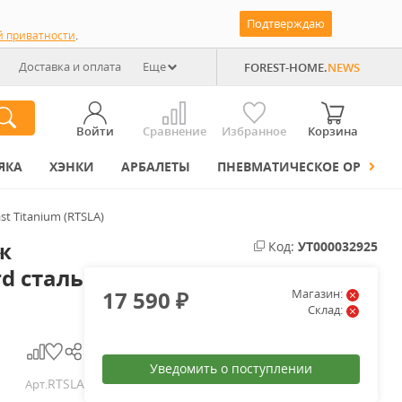
Подтверждаю
й приватности
.
Доставка и оплата
Еще
FOREST-HOME.
NEWS
Войти
Сравнение
Избранное
Корзина
ЯКА
ХЭНКИ
АРБАЛЕТЫ
ПНЕВМАТИЧЕСКОЕ ОРУЖИЕ
t Titanium (RTSLA)
ж
Код:
УТ000032925
d сталь
17 590
Магазин:
₽
Склад:
Уведомить о поступлении
RTSLA
Арт.