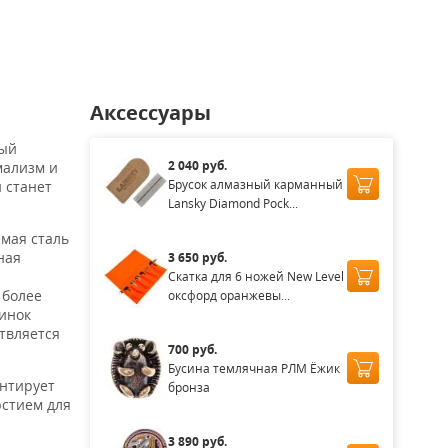
Аксессуары
ный
2 040 руб.
мализм и
Брусок алмазный карманный
 станет
Lansky Diamond Pock...
емая сталь
ная
3 650 руб.
Скатка для 6 ножей New Level
 более
оксфорд оранжевы...
инок
твляется
700 руб.
Бусина темлячная РЛМ Ёжик
антирует
бронза
рстием для
3 890 руб.