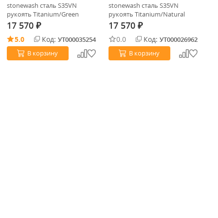
stonewash сталь S35VN
stonewash сталь S35VN
ст
рукоять Titanium/Green
рукоять Titanium/Natural
TP
Micarta (9412GM)
Micarta (9412NM)
17 570
17 570
1
₽
₽
5.0
Код:
0.0
Код:
УТ000035254
УТ000026962
В корзину
В корзину