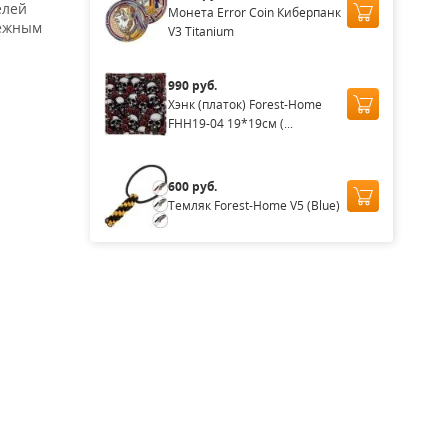
елей
Монета Error Coin Киберпанк
дёжным
V3 Titanium
990 руб.
Хэнк (платок) Forest-Home
FHH19-04 19*19см (...
600 руб.
Темляк Forest-Home V5 (Blue)