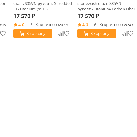
rbon
сталь S35VN рукоять Shredded
stonewash сталь S35VN
CF/Titanium (9913)
рукоять Titanium/Carbon Fiber
(9412CF)
17 570
17 570
₽
₽
4.0
Код:
4.3
Код:
796
УТ000020330
УТ000035247
В корзину
В корзину