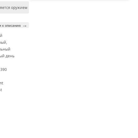
ляется оружием
→
и к описанию
ой
ный,
льный
ый день
M390
nt
t