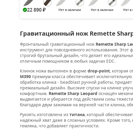
22 890
Нет в наличии
Нет в наличии
Нет в
₽
Гравитационный нож Remette Sharp
Фронтальный гравитационный нож
Remette Sharp Le
инструмент для повседневного использования. Этот 
строгий брутальный дизайн, что делает его идеальны
отличным помощником в любых задачах EDC.
Клинок ножа выполнен в форме
drop-point
, которая 
M390
премиум-класса обеспечивает исключительную т
обработка клинка - beadblast ручной работы, прида
премиальный дизайн. Высокие спуски на клинке улу
комфортным.
Remette Sharp Leopard
оснащён механ
выдвигается и убирается под действием силы тяжест
благодаря двум зажимам на верхней части клинка, об
Рукоять изготовлена из
титана
, который обеспечивае
надёжный хват даже в сложных условиях. Кроме того
темляка, что добавляет практичности.