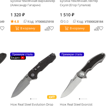
Бусина темлячная Вархаммер
Бусина темлячная Лектер
(Александр Гагарин)
Скулл (Егор Гупалов)
1 320
1 510
₽
₽
4.8
Код:
0.0
Код:
649
УТ000025918
УТ000028184
В корзину
В корзину
Премиум сталь
Премиум сталь
Видео
ХИТ!
Нож Real Steel Evolution Drop
Нож Real Steel Exorcist