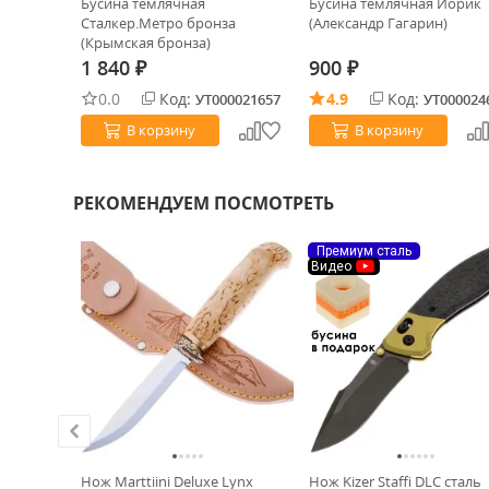
stonewash
Бусина темлячная
Бусина темлячная Йорик
ь Green
Сталкер.Метро бронза
(Александр Гагарин)
(Крымская бронза)
1 840
900
₽
₽
0.0
Код:
4.9
Код:
0027488
УТ000021657
УТ000024
В корзину
В корзину
РЕКОМЕНДУЕМ ПОСМОТРЕТЬ
Премиум сталь
Видео
рукоять
Нож Marttiini Deluxe Lynx
Нож Kizer Staffi DLC сталь