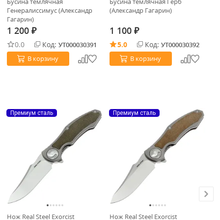
Бусина темлячная
Бусина темлячная Герб
Бу
Генералиссимус (Александр
(Александр Гагарин)
Pu
Гагарин)
1 200
1 100
7
₽
₽
0.0
Код:
5.0
Код:
УТ000030391
УТ000030392
В корзину
В корзину
Премиум сталь
Премиум сталь
Нож Real Steel Exorcist
Нож Real Steel Exorcist
Но