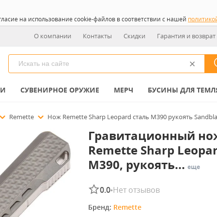
гласие на использование cookie-файлов в соответствии с нашей
политико
О компании
Контакты
Скидки
Гарантия и возврат
КИ
СУВЕНИРНОЕ ОРУЖИЕ
МЕРЧ
БУСИНЫ ДЛЯ ТЕМЛ
Remette
Нож Remette Sharp Leopard сталь M390 рукоять Sandblas
Гравитационный но
Remette Sharp Leopar
M390, рукоять...
еще
0.0
Нет отзывов
•
Бренд: 
Remette