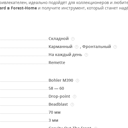
привлекателен, идеально подойдёт для коллекционеров и любит
ard в Forest-Home
и получите инструмент, который станет на
Складной
?
Карманный
,
Фронтальный
?
?
На каждый день
?
Remette
Bohler M390
?
58 — 60
Drop-point
?
Beadblast
?
70 мм
3 мм