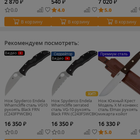
2 870
₽
540
₽
7 020
₽
0.0
4.0
5.0
В корзину
В корзину
В корзину
Рекомендуем посмотреть:
Видео
Серрейтор
Премиум сталь
Видео
ХИТ!
Нож Spyderco Endela
Нож Spyderco Endela
Нож Южный Крест
Wharncliffe сталь VG10
Wharncliffe serrated
Модель Х M конвекс
рукоять Black FRN
сталь VG-10 рукоять
сталь Elmax рукоять
(C243FPWCBK)
Black FRN (C243FSWCBK)
микарта койот
(208.0850)
16 350
₽
16 350
₽
16 330
₽
0.0
0.0
5.0