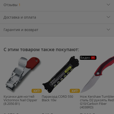
Отзывы
1
Доставка и оплата
Гарантия и возврат
С этим товаром также покупают:
Видео
ХИТ!
ХИТ!
Кусачки для ногтей
Паракорд CORD 550
Нож Kershaw Tumble
Victorinox Nail Clipper
Black 10м
сталь D2 рукоять Red
(8.2050.B1)
G10/Carbon Fiber
(4038RD)