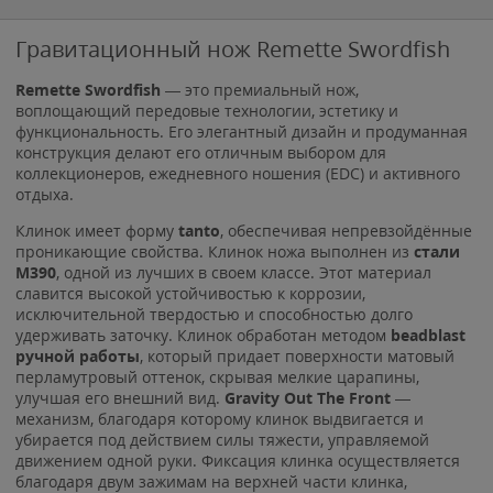
Гравитационный нож Remette Swordfish
Remette Swordfish
— это премиальный нож,
воплощающий передовые технологии, эстетику и
функциональность. Его элегантный дизайн и продуманная
конструкция делают его отличным выбором для
коллекционеров, ежедневного ношения (EDC) и активного
отдыха.
Клинок имеет форму
tanto
, обеспечивая непревзойдённые
проникающие свойства. Клинок ножа выполнен из
стали
M390
, одной из лучших в своем классе. Этот материал
славится высокой устойчивостью к коррозии,
исключительной твердостью и способностью долго
удерживать заточку. Клинок обработан методом
beadblast
ручной работы
, который придает поверхности матовый
перламутровый оттенок, скрывая мелкие царапины,
улучшая его внешний вид.
Gravity Out The Front
—
механизм, благодаря которому клинок выдвигается и
убирается под действием силы тяжести, управляемой
движением одной руки. Фиксация клинка осуществляется
благодаря двум зажимам на верхней части клинка,