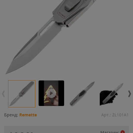
Бренд:
Remette
Арт.:
ZL101A1
Магазин: