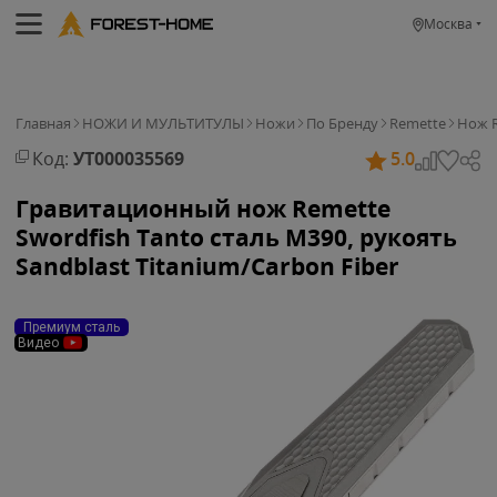
Москва
Главная
НОЖИ И МУЛЬТИТУЛЫ
Ножи
По Бренду
Remette
Нож R
Код:
УТ000035569
5.0
Гравитационный нож Remette
Swordfish Tanto сталь M390, рукоять
Sandblast Titanium/Carbon Fiber
Премиум сталь
Видео