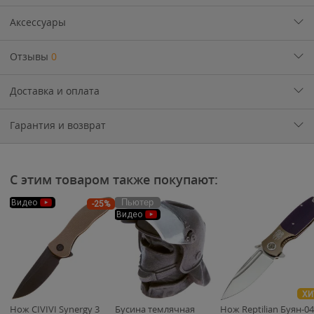
Аксессуары
Отзывы
0
Доставка и оплата
Гарантия и возврат
С этим товаром также покупают:
Пьютер
Видео
-25%
Видео
ХИ
Нож CIVIVI Synergy 3
Бусина темлячная
Нож Reptilian Буян-04