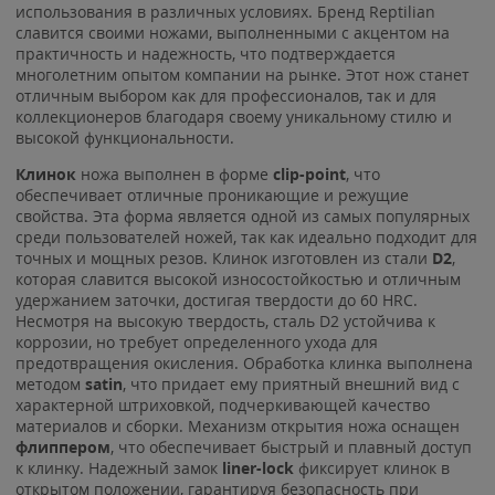
использования в различных условиях. Бренд Reptilian
славится своими ножами, выполненными с акцентом на
практичность и надежность, что подтверждается
многолетним опытом компании на рынке. Этот нож станет
отличным выбором как для профессионалов, так и для
коллекционеров благодаря своему уникальному стилю и
высокой функциональности.
Клинок
ножа выполнен в форме
clip
-point
, что
обеспечивает отличные проникающие и режущие
свойства. Эта форма является одной из самых популярных
среди пользователей ножей, так как идеально подходит для
точных и мощных резов. Клинок изготовлен из стали
D2
,
которая славится высокой износостойкостью и отличным
удержанием заточки, достигая твердости до 60 HRC.
Несмотря на высокую твердость, сталь D2 устойчива к
коррозии, но требует определенного ухода для
предотвращения окисления. Обработка клинка выполнена
методом
satin
, что придает ему приятный внешний вид с
характерной штриховкой, подчеркивающей качество
материалов и сборки. Механизм открытия ножа оснащен
флиппером
, что обеспечивает быстрый и плавный доступ
к клинку. Надежный замок
liner-lock
фиксирует клинок в
открытом положении, гарантируя безопасность при