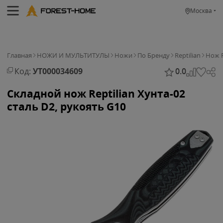
Москва
Главная
НОЖИ И МУЛЬТИТУЛЫ
Ножи
По Бренду
Reptilian
Нож R
Код:
УТ000034609
0.0
Складной нож Reptilian Хунта-02
сталь D2, рукоять G10