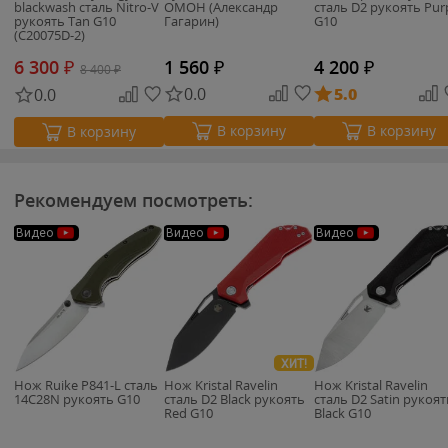
blackwash сталь Nitro-V
ОМОН (Александр
сталь D2 рукоять Pur
рукоять Tan G10
Гагарин)
G10
(C20075D-2)
6 300
₽
1 560
₽
4 200
₽
8 400
₽
0.0
5.0
0.0
В корзину
В корзину
В корзину
Рекомендуем посмотреть:
Видео
Видео
Видео
ХИТ!
Нож Ruike P841-L сталь
Нож Kristal Ravelin
Нож Kristal Ravelin
14C28N рукоять G10
cталь D2 Black рукоять
cталь D2 Satin рукоят
Red G10
Black G10