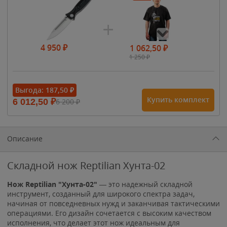
4 950
₽
1 062,50
₽
1 250
₽
- 15%
Выгода:
187,50
₽
Купить комплект
6 012,50
₽
6 200
₽
1 615
₽
1 900
₽
1 900
₽
Описание
Складной нож Reptilian Хунта-02
Нож
Reptilian "Хунта-02"
— это надежный складной
инструмент, созданный для широкого спектра задач,
начиная от повседневных нужд и заканчивая тактическими
операциями. Его дизайн сочетается с высоким качеством
исполнения, что делает этот нож идеальным для