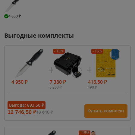
4 860
₽
Выгодные комплекты
- 10%
- 15%
4 950
₽
7 380
₽
416,50
₽
8 200
₽
490
₽
Выгода:
893,50
₽
Купить комплект
12 746,50
₽
13 640
₽
- 15%