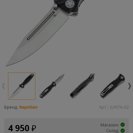
Бренд:
Reptilian
Арт.:
JUNTA-02
Магазин:
4 950
₽
Склад: