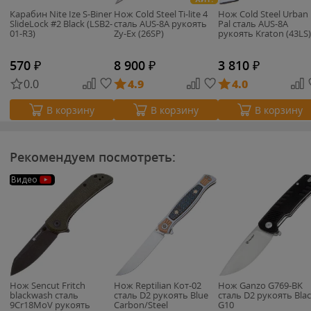
Карабин Nite Ize S-Biner
Нож Cold Steel Ti-lite 4
Нож Cold Steel Urban
SlideLock #2 Black (LSB2-
сталь AUS-8A рукоять
Pal сталь AUS-8A
01-R3)
Zy-Ex (26SP)
рукоять Kraton (43LS)
570
₽
8 900
₽
3 810
₽
0.0
4.9
4.0
В корзину
В корзину
В корзину
Рекомендуем посмотреть:
Видео
Нож Sencut Fritch
Нож Reptilian Кот-02
Нож Ganzo G769-BK
blackwash сталь
сталь D2 рукоять Blue
cталь D2 рукоять Bla
9Cr18MoV рукоять
Carbon/Steel
G10