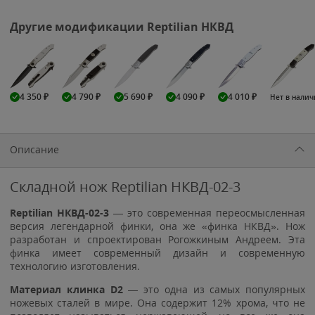
Другие модификации Reptilian НКВД
4 350
₽
4 790
₽
5 690
₽
4 090
₽
4 010
₽
Нет в нали
Описание
Складной нож Reptilian НКВД-02-3
Reptilian НКВД-02-3
— это современная переосмысленная
версия легендарной финки, она же «финка НКВД». Нож
разработан и спроектирован Рогожкиным Андреем. Эта
финка имеет современный дизайн и современную
технологию изготовления.
Материал клинка D2
— это одна из самых популярных
ножевых сталей в мире. Она содержит 12% хрома, что не