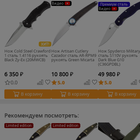
Видео
Премиум сталь
Видео
ХИТ!
Нож Cold Steel Crawford
Нож Artisan Cutlery
Нож Spyderco Militar
1 сталь 1.4116 рукоять
Cazador сталь AR-RPM9
сталь S110V рукоять
Black Zy-Ex (20MWCB)
рукоять Green Micarta
Dark Blue G10
(C36GPDBL)
6 350
₽
10 800
₽
49 980
₽
0.0
5.0
5.0
В корзину
В корзину
В корзину
Рекомендуем посмотреть:
Limited edition
Limited edition