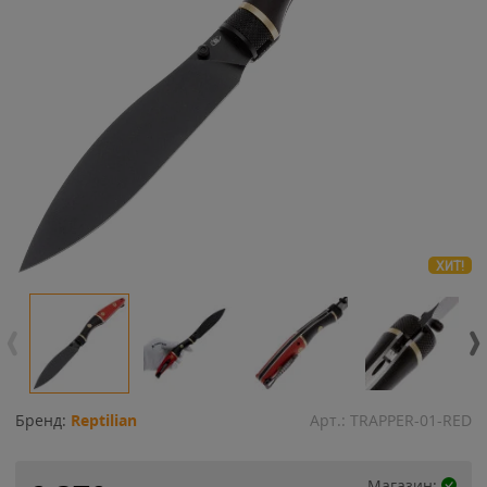
ХИТ!
Бренд:
Reptilian
Арт.:
TRAPPER-01-RED
Магазин: