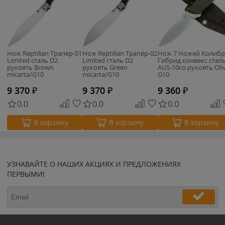
Нож Reptilian Трапёр-01
Нож Reptilian Трапёр-02
Нож 7 Ножей Колиб
Limited сталь D2
Limited сталь D2
Гибрид конвекс стал
рукоять Brown
рукоять Green
AUS-10co рукоять Oli
micarta/G10
micarta/G10
G10
9 370
₽
9 370
₽
9 360
₽
0.0
0.0
0.0
В корзину
В корзину
В корзину
УЗНАВАЙТЕ О НАШИХ АКЦИЯХ И ПРЕДЛОЖЕНИЯХ
ПЕРВЫМИ!