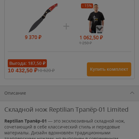
- 15%
9 370
₽
1 062,50
₽
1 250
₽
- 15%
Выгода:
187,50
₽
Купить комплект
10 432,50
₽
10 620
₽
1 615
₽
1 900
₽
1 900
₽
Описание
Складной нож Reptilian Трапёр-01 Limited
Reptilian Трапёр-01
— это эксклюзивный складной нож,
сочетающий в себе классический стиль и передовые
материалы. Дизайн вдохновлён традиционными
трапперскими ножами, но выполнен в современном