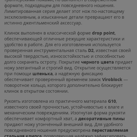
формате, подходящем для повседневного ношения.
Лимитированная серия делает этот нож по-настоящему
эксклюзивным, а изысканные детали превращают его в
истинно джентльменский аксессуар.
Клинок выполнен в классической форме
drop point
,
обеспечивающей отличные режущие характеристики и
удобство в работе. Для его изготовления используется
проверенная инструментальная сталь
D2
, известная своей
высокой твердостью, износостойкостью и способностью
долго сохранять остроту. Покрытие
черного цвета
придает
ножу элегантный и строгий вид. Открытие осуществляется
при помощи
шпенька
, а надёжную фиксацию
обеспечивает проверенный временем замок
Viroblock
—
поворотное кольцо, которого дополнительно блокирует
клинок в открытом состоянии.
Рукоять изготовлена из практичного материала
G10
,
известного своей прочностью, устойчивостью к влаге и
механическим повреждениям. Изогнутая форма рукояти
обеспечивает комфортный хват, а
декоративные пины
придают ножу утончённый внешний вид. Для удобного
повседневного ношения предусмотрена
переставляемая
стальная клипса
, позволяющая надёжно зафиксировать