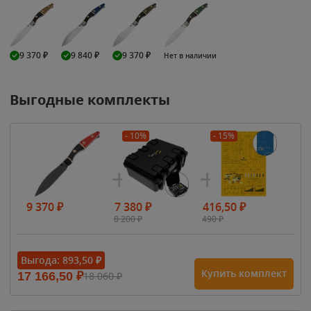
9 370
₽
9 840
₽
9 370
₽
Нет в наличии
Выгодные комплекты
- 10%
- 15%
9 370
₽
7 380
₽
416,50
₽
8 200
₽
490
₽
Выгода:
893,50
₽
Купить комплект
17 166,50
₽
18 060
₽