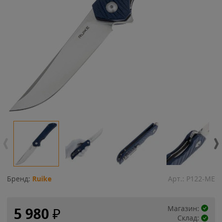
Бренд:
Ruike
Арт.:
P122-ME
Магазин:
5 980
₽
Склад: