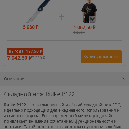
5 980
₽
1 062,50
₽
1 250
₽
- 15%
Выгода:
187,50
₽
Купить комплект
7 042,50
₽
7 230
₽
1 615
₽
1 900
₽
1 900
₽
Описание
Складной нож Ruike P122
Ruike P122
— это компактный и лёгкий складной нож EDC,
идеально подходящий для ежедневного использования и
активного отдыха. Его современный милитари-дизайн
привлекает внимание сочетанием функциональности и
эстетики. Такой нож станет надёжным спутником в любых