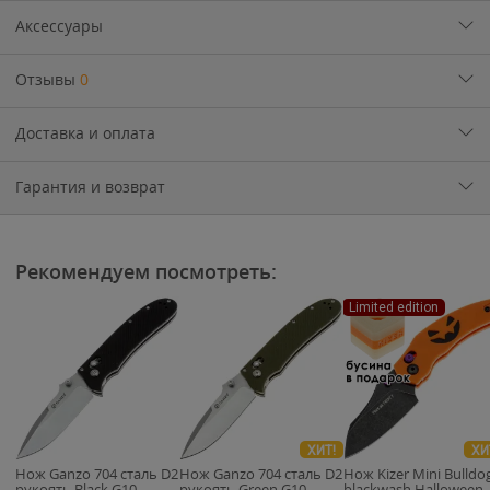
Аксессуары
Отзывы
0
Доставка и оплата
Гарантия и возврат
Рекомендуем посмотреть:
Limited edition
ХИТ!
ХИ
Нож Ganzo 704 cталь D2
Нож Ganzo 704 cталь D2
Нож Kizer Mini Bulldo
рукоять Black G10
рукоять Green G10
blackwash Halloween