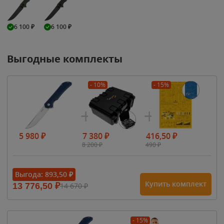
6 100
₽
6 100
₽
Выгодные комплекты
- 10%
- 15%
5 980
₽
7 380
₽
416,50
₽
8 200
₽
490
₽
Выгода:
893,50
₽
Купить комплект
13 776,50
₽
14 670
₽
- 15%