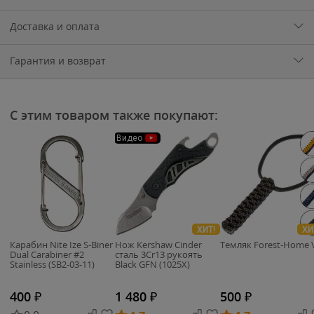
Доставка и оплата
Гарантия и возврат
С этим товаром также покупают:
Видео
ХИТ!
ХИ
Карабин Nite Ize S-Biner
Нож Kershaw Cinder
Темляк Forest-Home 
Dual Carabiner #2
cталь 3Cr13 рукоять
Stainless (SB2-03-11)
Black GFN (1025X)
400
₽
1 480
₽
500
₽