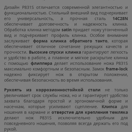
Дизайн P831S отличается современной элегантностью и
функциональностью. Стильный внешний вид подчеркивает
его универсальность, а прочная сталь
14C28N
обеспечивает долговечность и надежность клинка.
Обработка клинка методом
satin
придает ножу утонченный
вид и подчёркивает профиль клинка. Особое внимание
заслуживает
форма клинка обратного танто
, которая
обеспечивает отличное сочетание режущих качеств и
прочности.
Высокие спуски клинка
гарантируют легкость
и удобство в работе, а плавное и мягкое раскрытие клинка
с помощью
флиппера
делает использование ножа P831S
максимально комфортным и безопасным. Замок
frame-lock
надежно фиксирует нож в открытом положении,
обеспечивая безопасность во время использования.
Рукоять из коррозионностойкой стали
не только
увеличивает срок службы ножа, но и гарантирует удобство
захвата благодаря простой и эргономичной форме и
насечкам, которые усиливают сцепление.
Клипса
для
ношения в кармане и
отверстие для крепления темляка
делают нож P831S исключительно удобным для
повседневного ношения, позволяя всегда держать его под
рукой.