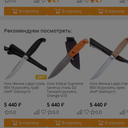
0.0
4.7
4.7
В корзину
В корзину
В корзину
Рекомендуем посмотреть:
ХИТ!
Нож Финка Lappi сталь
Нож Kizlyar Supreme
Нож Финка Lappi ста
95Х18 рукоять граб
Severus сталь D2
95Х18 рукоять орех
(АИР Златоуст)
Tacwash рукоять
(АиР Златоуст)
Orange G10
5 440
₽
5 440
₽
5 440
₽
0.0
0.0
0.0
В корзину
В корзину
В корзину