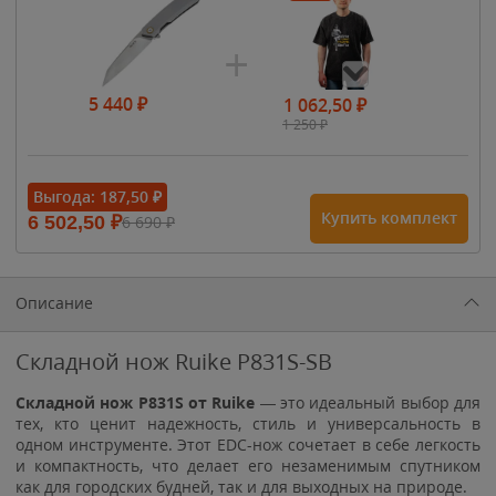
5 440
₽
1 062,50
₽
1 250
₽
- 15%
Выгода:
187,50
₽
Купить комплект
6 502,50
₽
6 690
₽
1 615
₽
1 900
₽
1 900
₽
Описание
Складной нож Ruike P831S-SB
Складной нож P831S от Ruike
— это идеальный выбор для
тех, кто ценит надежность, стиль и универсальность в
одном инструменте. Этот EDC-нож сочетает в себе легкость
и компактность, что делает его незаменимым спутником
как для городских будней, так и для выходных на природе.