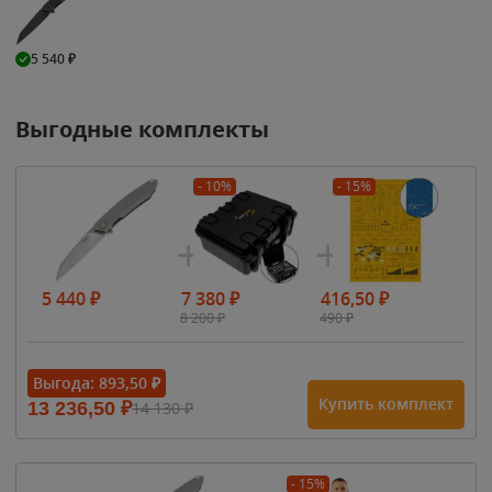
5 540
₽
Выгодные комплекты
- 10%
- 15%
5 440
₽
7 380
₽
416,50
₽
8 200
₽
490
₽
Выгода:
893,50
₽
Купить комплект
13 236,50
₽
14 130
₽
- 15%