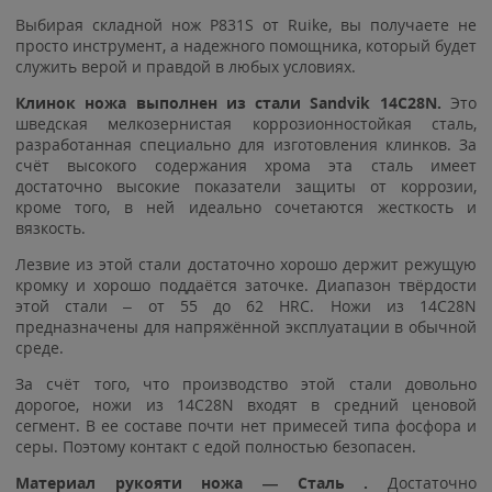
Выбирая складной нож P831S от Ruike, вы получаете не
просто инструмент, а надежного помощника, который будет
служить верой и правдой в любых условиях.
Клинок ножа выполнен из стали Sandvik 14C28N.
Это
шведская мелкозернистая коррозионностойкая сталь,
разработанная специально для изготовления клинков. За
счёт высокого содержания хрома эта сталь имеет
достаточно высокие показатели защиты от коррозии,
кроме того, в ней идеально сочетаются жесткость и
вязкость.
Лезвие из этой стали достаточно хорошо держит режущую
кромку и хорошо поддаётся заточке. Диапазон твёрдости
этой стали – от 55 до 62 HRC. Ножи из 14C28N
предназначены для напряжённой эксплуатации в обычной
среде.
За счёт того, что производство этой стали довольно
дорогое, ножи из 14C28N входят в средний ценовой
сегмент. В ее составе почти нет примесей типа фосфора и
серы. Поэтому контакт с едой полностью безопасен.
Материал рукояти ножа — Сталь .
Достаточно