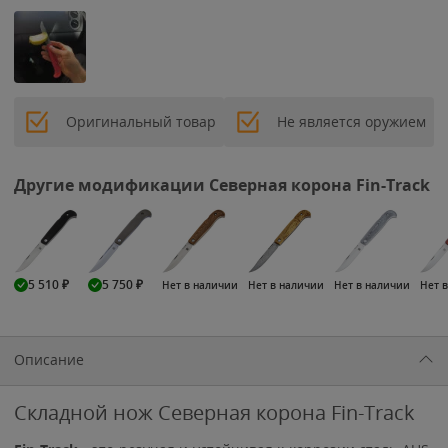
Оригинальный товар
Не является оружием
Другие модификации Северная корона Fin-Track
5 510
₽
5 750
₽
Нет в наличии
Нет в наличии
Нет в наличии
Нет 
Описание
Складной нож Северная корона Fin-Track