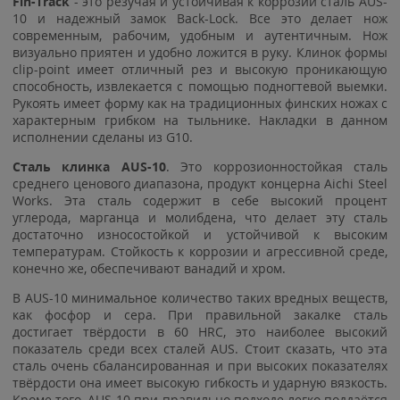
Fin-Track
- это резучая и устойчивая к коррозии сталь AUS-
10 и надежный замок Back-Lock. Все это делает нож
современным, рабочим, удобным и аутентичным. Нож
визуально приятен и удобно ложится в руку. Клинок формы
clip-point имеет отличный рез и высокую проникающую
способность, извлекается с помощью подногтевой выемки.
Рукоять имеет форму как на традиционных финских ножах с
характерным грибком на тыльнике. Накладки в данном
исполнении сделаны из G10.
Сталь клинка
AUS-10
. Это коррозионностойкая сталь
среднего ценового диапазона, продукт концерна Aichi Steel
Works. Эта сталь содержит в себе высокий процент
углерода, марганца и молибдена, что делает эту сталь
достаточно износостойкой и устойчивой к высоким
температурам. Стойкость к коррозии и агрессивной среде,
конечно же, обеспечивают ванадий и хром.
В AUS-10 минимальное количество таких вредных веществ,
как фосфор и сера. При правильной закалке сталь
достигает твёрдости в 60 HRC, это наиболее высокий
показатель среди всех сталей AUS. Стоит сказать, что эта
сталь очень сбалансированная и при высоких показателях
твёрдости она имеет высокую гибкость и ударную вязкость.
Кроме того, AUS-10 при правильно подходе легко поддаётся