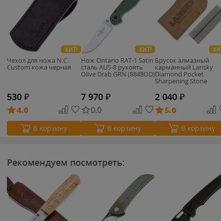
ХИТ!
ХИТ!
ХИ
Чехол для ножа N.C.
Нож Ontario RAT-1 Satin
Брусок алмазный
Custom кожа черная
сталь AUS-8 рукоять
карманный Lansky
Olive Drab GRN (8848OD)
Diamond Pocket
Sharpening Stone
(LDPST/LS09450)
530
₽
7 970
₽
2 040
₽
4.0
0.0
5.0
В корзину
В корзину
В корзину
Рекомендуем посмотреть: