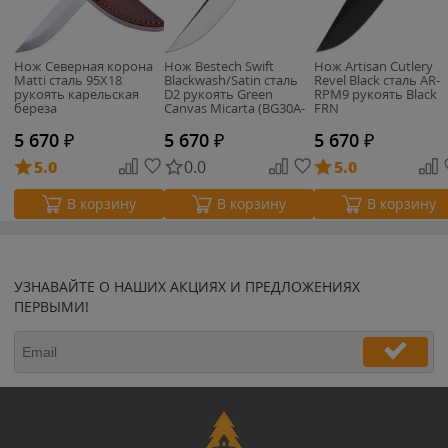
Нож Северная корона
Нож Bestech Swift
Нож Artisan Cutlery
Matti сталь 95Х18
Blackwash/Satin сталь
Revel Black сталь AR-
рукоять карельская
D2 рукоять Green
RPM9 рукоять Black
береза
Canvas Micarta (BG30A-
FRN
2)
5 670
₽
5 670
₽
5 670
₽
5.0
0.0
5.0
В корзину
В корзину
В корзину
УЗНАВАЙТЕ О НАШИХ АКЦИЯХ И ПРЕДЛОЖЕНИЯХ
ПЕРВЫМИ!