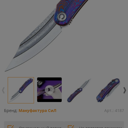
Бренд:
Мануфактура СиЛ
Арт.:
4187