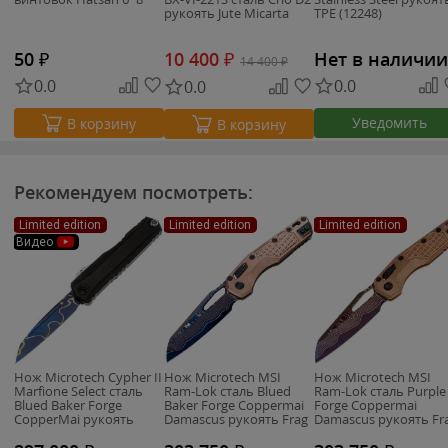
рукоять Jute Micarta
TPE (12248)
50
₽
10 400
₽
Нет в наличии
14 400
₽
0.0
0.0
0.0
Уведомить
В корзину
В корзину
Рекомендуем посмотреть:
Limited edition
Limited edition
Limited edition
Видео
Нож Microtech Cypher II
Нож Microtech MSI
Нож Microtech MSI
Marfione Select сталь
Ram-Lok сталь Blued
Ram-Lok сталь Purple
Blued Baker Forge
Baker Forge Coppermai
Forge Coppermai
CopperMai рукоять
Damascus рукоять Frag
Damascus рукоять Fr
Black Aluminum
Copper
Copper