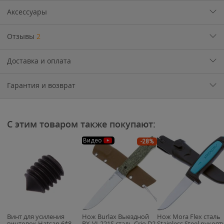
Аксессуары
Отзывы
2
Доставка и оплата
Гарантия и возврат
С этим товаром также покупают:
Видео
-28%
Винт для усиления
Нож Burlax Выездной
Нож Mora Flex сталь
винтовок Hatsan 6*8
BX-VI-221S сталь Crio D2
Stainless Steel рукоят