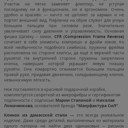
Участок на пятке заменяет флиппер, не уступая
последнему ни в функционале, ни в эргономике. Очень
удобно и красиво — ничто не цепляет за карман и не
портит внешний вид. Рифленка на обухе служит для упора
большим пальцем при силовом резе. Значительно
увеличивает силу давления и управляемость. Основная
фишка Шизеку – замок.
CFR (Compression Frame Reverse)
сочетает в себе элементы компрешн и фрэйм локов. Ко
всей необычности подобного симбиоза, пружина фрейма
расположена на стороне клипсы, да ещё в верхней части
рукояти! На внутренней стороне пружины закреплена
кнопка, навершие которой украшает левую плашку
рукояти. Она комфортно отжимается большим пальцем
правой руки, придавая движению, складывающему клинок,
невыносимую лёгкость.
Нож поставляется в красивой подарочной коробке,
комплектуется салфеткой из микрофибры и сертификатом
подлинности с подписью
Марии Сталиной
и
Николая
Ломаченкова
, основателей бренда
"Мануфактура СиЛ"
.
Клинок из дамасской стали —
это всегда уникальное
изделие. Даже среди деталей, выполненных из материала
одного патерна не найти двух одинаковых – рисунок