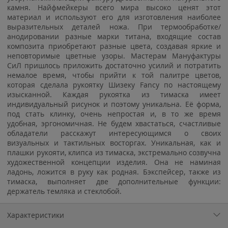
камня. Найфмейкеры всего мира высоко ценят этот
материал и используют его для изготовления наиболее
выразительных деталей ножа. При термообработке/
анодировании разные марки титана, входящие состав
композита приобретают разные цвета, создавая яркие и
неповторимые цветные узоры. Мастерам Мануфактуры
СиЛ пришлось приложить достаточно усилий и потратить
немалое время, чтобы прийти к той палитре цветов,
которая сделала рукоятку Шизеку Fancy по настоящему
изысканной. Каждая рукоятка из тимаска имеет
индивидуальный рисунок и поэтому уникальна. Её форма,
под стать клинку, очень непростая и, в то же время
удобная, эргономичная. Не будем хвастаться, счастливые
обладатели расскажут интересующимся о своих
визуальных и тактильных восторгах. Уникальная, как и
плашки рукояти, клипса из тимаска, экстремально созвучна
художественной концепции изделия. Она не наминая
ладонь, ложится в руку как родная. Бэкспейсер, также из
тимаска, выполняет две дополнительные функции:
держатель темляка и стеклобой.
Характеристики