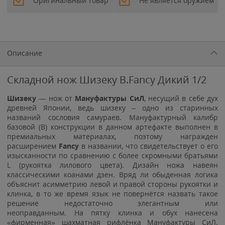
Оригинальный товар
Не является оружием
Описание
Складной нож Шизеку B.Fancy Дикий 1/2
Шизеку
— нож от
Мануфактуры СиЛ
, несущий в себе дух
древней Японии, ведь шизеку – одно из старинных
названий сословия самураев. Мануфактурный калибр
базовой (B) конструкции в данном артефакте выполнен в
премиальных материалах, поэтому награжден
расширением
Fancy
в названии, что свидетельствует о его
изысканности по сравнению с более скромными братьями
L (рукоятка лилового цвета). Дизайн ножа навеян
классическими коанами дзен. Вряд ли обыденная логика
объяснит асимметрию левой и правой стороны рукоятки и
клинка, в то же время язык не повернётся назвать такое
решение недостаточно элегантным или
неоправданным. На пятку клинка и обух нанесена
«фирменная» шахматная рифлёнка Мануфактуры СиЛ.