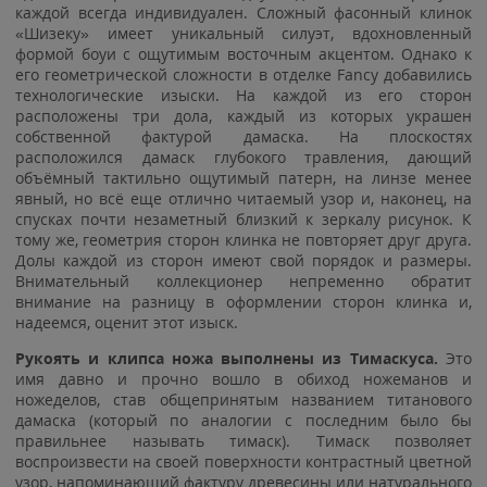
каждой всегда индивидуален. Сложный фасонный клинок
«Шизеку» имеет уникальный силуэт, вдохновленный
формой боуи с ощутимым восточным акцентом. Однако к
его геометрической сложности в отделке Fancy добавились
технологические изыски. На каждой из его сторон
расположены три дола, каждый из которых украшен
собственной фактурой дамаска. На плоскостях
расположился дамаск глубокого травления, дающий
объёмный тактильно ощутимый патерн, на линзе менее
явный, но всё еще отлично читаемый узор и, наконец, на
спусках почти незаметный близкий к зеркалу рисунок. К
тому же, геометрия сторон клинка не повторяет друг друга.
Долы каждой из сторон имеют свой порядок и размеры.
Внимательный коллекционер непременно обратит
внимание на разницу в оформлении сторон клинка и,
надеемся, оценит этот изыск.
Рукоять и клипса ножа выполнены из Тимаскуса.
Это
имя давно и прочно вошло в обиход ножеманов и
ножеделов, став общепринятым названием титанового
дамаска (который по аналогии с последним было бы
правильнее называть тимаск). Тимаск позволяет
воспроизвести на своей поверхности контрастный цветной
узор, напоминающий фактуру древесины или натурального