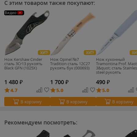
С этим товаром также покупают:
Видео
ХИТ!
ХИТ!
ХИ
Нож Kershaw Cinder
Нож Opinel №7
Нож кухонный
cталь 3Cr13 рукоять
Tradition сталь 12C27
Tramontina Prof. Mast
Black GFN (1025X)
рукоять бук (000693)
3&quot; сталь Stainles
steel рукоять
поликарбонат
(24626/083)
1 480
₽
1 700
₽
490
₽
4.7
5.0
5.0
В корзину
В корзину
В корзину
Рекомендуем посмотреть: