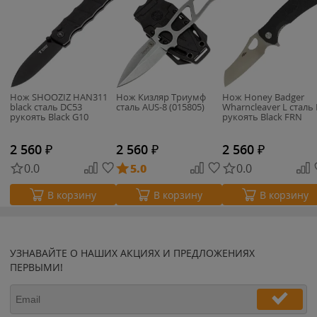
Нож SHOOZIZ HAN311
Нож Кизляр Триумф
Нож Honey Badger
black сталь DC53
сталь AUS-8 (015805)
Wharncleaver L сталь
рукоять Black G10
рукоять Black FRN
2 560
₽
2 560
₽
2 560
₽
0.0
5.0
0.0
В корзину
В корзину
В корзину
УЗНАВАЙТЕ О НАШИХ АКЦИЯХ И ПРЕДЛОЖЕНИЯХ
ПЕРВЫМИ!