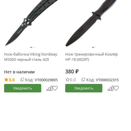
Нож-бабочка Viking Nordway
Нож тренировочный Кизляр
MS003 черный сталь 420
НР-18 (0029Т)
380
Нет в наличии
₽
3.0
Код:
0.0
Код:
УТ000029805
УТ000032315
Уведомить
Уведомить