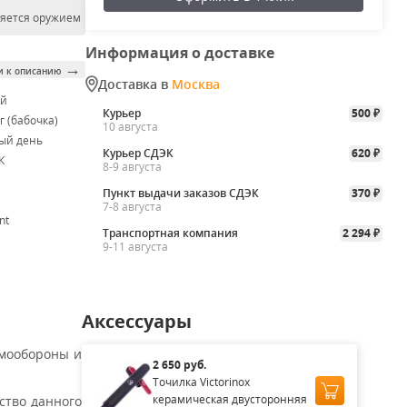
ляется оружием
Информация о доставке
→
и к описанию
Доставка в
Москва
ой
Курьер
500
₽
г (бабочка)
10 августа
ый день
Курьер СДЭК
620
₽
К
8-9 августа
Пункт выдачи заказов СДЭК
370
₽
7-8 августа
nt
Транспортная компания
2 294
₽
9-11 августа
Аксессуары
амообороны и
2 650 руб.
Точилка Victorinox
керамическая двусторонняя
ство данного