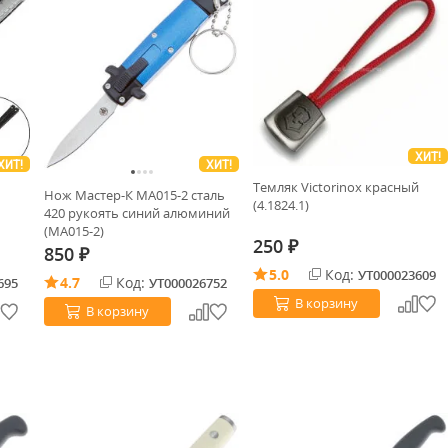
ХИТ!
ХИТ!
ХИТ!
Темляк Victorinox красный
Нож Мастер-К MA015-2 сталь
(4.1824.1)
420 рукоять синий алюминий
(MA015-2)
250
₽
850
₽
5.0
Код:
УТ000023609
4.7
Код:
695
УТ000026752
В корзину
В корзину