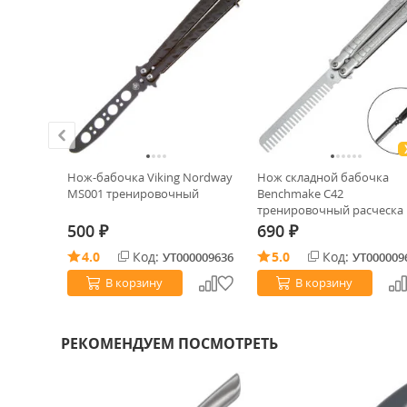
таль
Нож-бабочка Viking Nordway
Нож складной бабочка
PP/Green
MS001 тренировочный
Benchmake C42
тренировочный расческа
500
690
₽
₽
4.0
Код:
5.0
Код:
0034488
УТ000009636
УТ000009
В корзину
В корзину
РЕКОМЕНДУЕМ ПОСМОТРЕТЬ