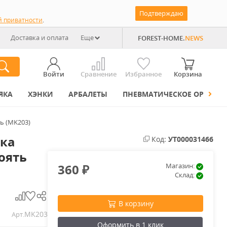
Подтверждаю
й приватности
.
Доставка и оплата
Еще
FOREST-HOME.
NEWS
Войти
Сравнение
Избранное
Корзина
ЯКА
ХЭНКИ
АРБАЛЕТЫ
ПНЕВМАТИЧЕСКОЕ ОРУЖИЕ
ь (MK203)
ка
Код:
УТ000031466
оять
360
Магазин:
₽
Склад:
В корзину
MK203
Арт.
Оформить в 1 клик