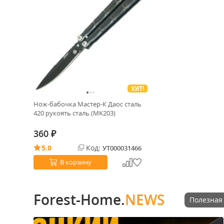
ХИТ!
Нож-бабочка Мастер-К Даос сталь
420 рукоять сталь (MK203)
360
₽
5.0
Код:
УТ000031466
В корзину
Forest-Home.
NEWS
Полезная