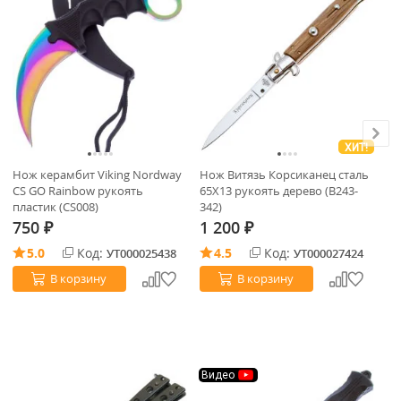
ХИТ!
Нож керамбит Viking Nordway
Нож Витязь Корсиканец сталь
Те
CS GO Rainbow рукоять
65Х13 рукоять дерево (B243-
пластик (CS008)
342)
750
1 200
5
₽
₽
5.0
Код:
4.5
Код:
УТ000025438
УТ000027424
В корзину
В корзину
Видео