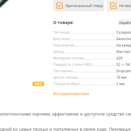
Оригинальный товар
Не яв
О товаре:
Перейт
Тип ножа
Складн
Вид ножа
Балисон
Назначение
На кажд
Бренд
Мастер-
Материал клинка
420
Твердость стали (HRC)
52 — 54
Тип клинка
Drop-poi
Длина клинка
70 мм
Толщина обуха
2 мм
ХИТ!
Все характеристики
 филиппинскими корнями, эффективное и доступное средство с
я одной из самых просых и популярных в своём роде. Преимуще