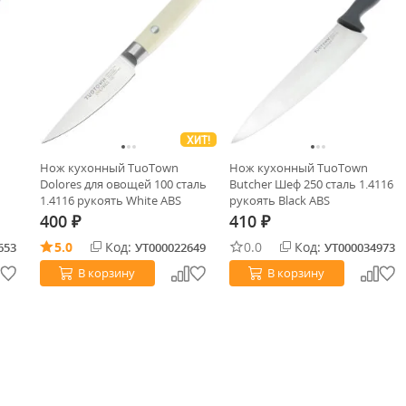
ХИТ!
Нож кухонный TuoTown
Нож кухонный TuoTown
Dolores для овощей 100 сталь
Butcher Шеф 250 сталь 1.4116
1.4116 рукоять White ABS
рукоять Black ABS
400
410
₽
₽
5.0
Код:
0.0
Код:
653
УТ000022649
УТ000034973
В корзину
В корзину