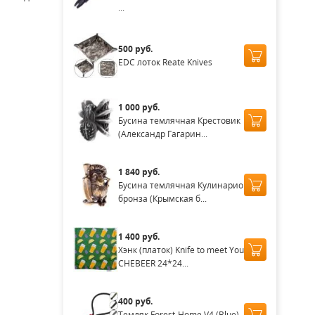
...
500 руб.
EDC лоток Reate Knives
1 000 руб.
Бусина темлячная Крестовик
(Александр Гагарин...
1 840 руб.
Бусина темлячная Кулинарио
бронза (Крымская б...
1 400 руб.
Хэнк (платок) Knife to meet You
CHEBEER 24*24...
400 руб.
Темляк Forest-Home V4 (Blue)