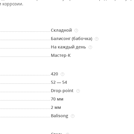
и коррозии.
Складной
?
Балисонг (бабочка)
?
На каждый день
?
Мастер-К
420
?
52 — 54
Drop-point
?
70 мм
2 мм
Balisong
?