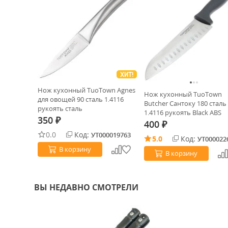
ХИТ!
Нож кухонный TuoTown Agnes
Нож кухонный TuoTown
для овощей 90 сталь 1.4116
Butcher Сантоку 180 сталь
рукоять сталь
1.4116 рукоять Black ABS
350
₽
400
₽
0.0
Код:
УТ000019763
5.0
Код:
УТ000022
В корзину
В корзину
ВЫ НЕДАВНО СМОТРЕЛИ