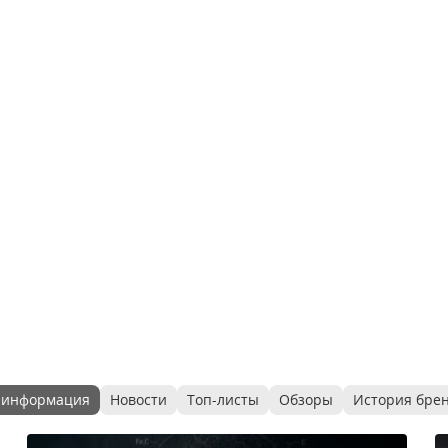
 информация
Новости
Топ-листы
Обзоры
История бре