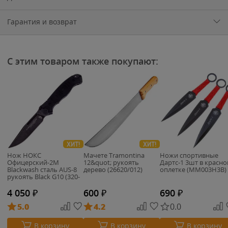
Гарантия и возврат
С этим товаром также покупают:
ХИТ!
ХИТ!
Нож НОКС
Мачете Tramontina
Ножи спортивные
Офицерский-2М
12&quot; рукоять
Дартс-1 3шт в красно
Blackwash сталь AUS-8
дерево (26620/012)
оплетке (MM003H3B)
рукоять Black G10 (320-
589404)
4 050
₽
600
₽
690
₽
5.0
4.2
0.0
В корзину
В корзину
В корзину