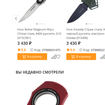
аль AUS-8
Нож Boker Magnum Miyu
Нож Кизляр Страж сталь A
рный
Chiisai сталь 440A рукоять G10
черный рукоять эластрон
(01SC061)
Олива (014306)
3 430
3 430
₽
₽
5.0
Код:
5.0
Код:
0024024
УТ000031475
УТ000022
В корзину
В корзину
ВЫ НЕДАВНО СМОТРЕЛИ