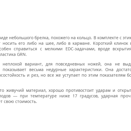
де небольшого брелка, похожего на кольцо. В комплекте с эт
 носить его либо на шее, либо в кармане. Короткий клинок
особен справиться с мелкими EDC-задачами, вроде вскрыти
пластика GRN.
 неплохой вариант, для повседневных ножей, она не выда
у показывает весьма недурные характеристики. Она достат
состойкость и рез, но все же уступает по этим показателям б
о живучий материал, хорошо противостоит ударам и открыт
лодов — при температуре ниже 17 градусов, ударная проч
т свою стоимость.