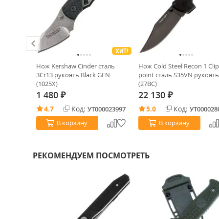
ХИТ!
ХИТ!
 бронза
Нож Kershaw Cinder cталь
Нож Cold Steel Recon 1 Clip
3Cr13 рукоять Black GFN
point сталь S35VN рукоять
(1025X)
(27BC)
1 480
22 130
₽
₽
4.7
Код:
5.0
Код:
0012018
УТ000023997
УТ000028
В корзину
В корзину
РЕКОМЕНДУЕМ ПОСМОТРЕТЬ