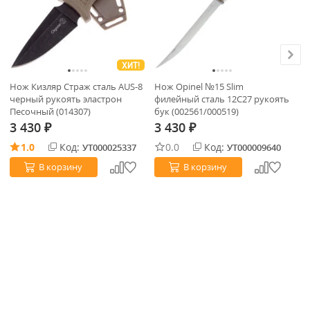
ХИТ!
Нож Кизляр Страж сталь AUS-8
Нож Opinel №15 Slim
Но
черный рукоять эластрон
филейный сталь 12C27 рукоять
AU
Песочный (014307)
бук (002561/000519)
Че
3 430
3 430
3
₽
₽
1.0
Код:
0.0
Код:
УТ000025337
УТ000009640
В корзину
В корзину