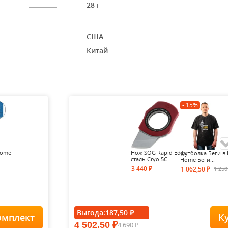
28 г
США
Китай
- 15%
Home
Нож SOG Rapid Edge
Футболка Беги в 
.
сталь Cryo 5C...
Home Беги...
3 440
1 25
1 062,50
₽
₽
- 15%
Выгода:
187,50
₽
омплект
К
4 502,50
4 690
₽
Футболка Forest-
₽