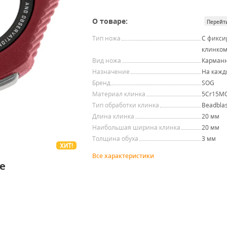
О товаре:
Перейт
Тип ножа
С фикс
клинко
Вид ножа
Карман
Назначение
На кажд
Бренд
SOG
Материал клинка
5Cr15M
Тип обработки клинка
Beadblas
Длина клинка
20 мм
Наибольшая ширина клинка
20 мм
Толщина обуха
3 мм
ХИТ!
Все характеристики
e