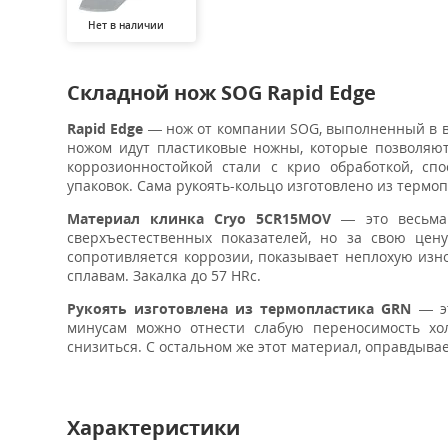
Нет в наличии
Складной нож SOG Rapid Edge
Rapid Edge
— нож от компании SOG, выполненный в ви
ножом идут пластиковые ножны, которые позволяют
коррозионностойкой стали с крио обработкой, сп
упаковок. Сама рукоять-кольцо изготовлено из термо
Материал клинка
Cryo 5CR15MOV
— это весьма
сверхъестественных показателей, но за свою цен
сопротивляется коррозии, показывает неплохую изно
сплавам. Закалка до 57 HRc.
Рукоять изготовлена
из термопластика GRN
— эт
минусам можно отнести слабую переносимость хо
снизиться. С остальном же этот материал, оправдывае
Характеристики