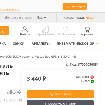
Подтверждаю
й приватности
.
Доставка и оплата
Еще
FOREST-HOME.
NEWS
Войти
Сравнение
Избранное
Корзина
ЯКА
ХЭНКИ
АРБАЛЕТЫ
ПНЕВМАТИЧЕСКОЕ ОРУЖИЕ
ryo 5CR15MOV рукоять Rescue Red GRN (18-30-01-43)
сталь
Код:
УТ000030831
ять
3 440
Магазин:
₽
Склад:
В корзину
18-30-01-43
рт.
Оформить в 1 клик