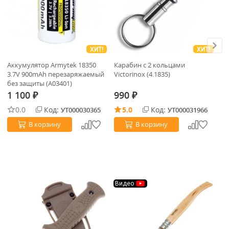
ХИТ!
ХИТ!
Аккумулятор Armytek 18350
Карабин с 2 кольцами
Су
3.7V 900mAh перезаряжаемый
Victorinox (4.1835)
Kn
без защиты (A03401)
1 100
990
₽
₽
5
0.0
Код:
5.0
Код:
УТ000030365
УТ000031966
В корзину
В корзину
Видео
В