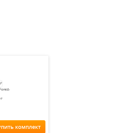
Forest-
0
₽
упить комплект
Home Staff