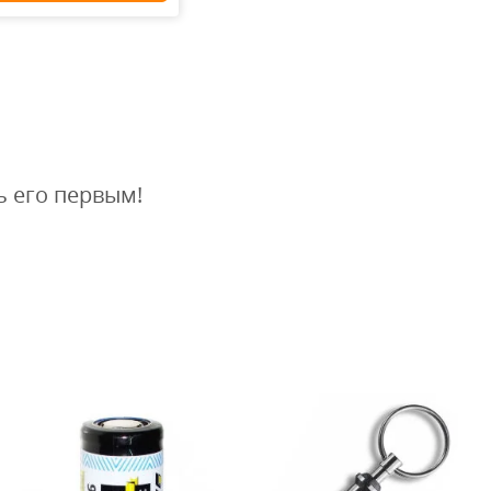
 900
₽
ь его первым!