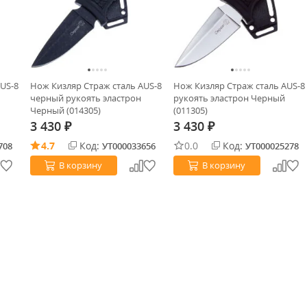
US-8
Нож Кизляр Страж сталь AUS-8
Нож Кизляр Страж сталь AUS-8
черный рукоять эластрон
рукоять эластрон Черный
Черный (014305)
(011305)
3 430
3 430
₽
₽
4.7
Код:
0.0
Код:
708
УТ000033656
УТ000025278
В корзину
В корзину