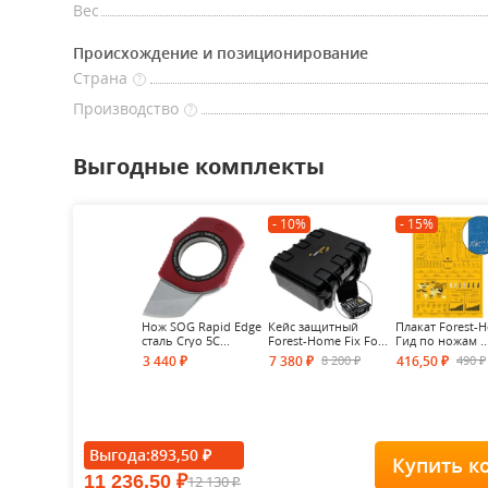
Вес
Происхождение и позиционирование
Страна
?
Производство
?
Выгодные комплекты
- 10%
- 15%
Нож SOG Rapid Edge
Кейс защитный
Плакат Forest-
сталь Cryo 5C...
Forest-Home Fix Fo...
Гид по ножам ..
8 200
490
3 440
7 380
416,50
₽
₽
₽
₽
₽
Выгода:
893,50
₽
Купить к
11 236,50
12 130
₽
₽