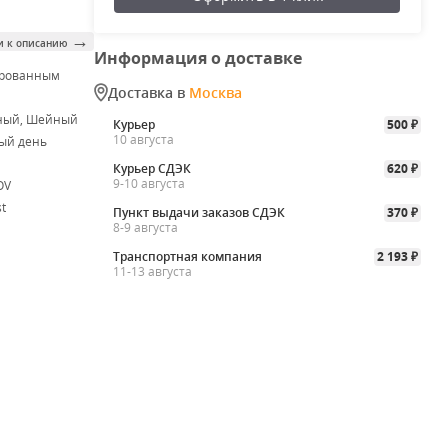
→
и к описанию
Информация о доставке
ированным
Доставка в
Москва
м
ный, Шейный
Курьер
500
₽
10 августа
ый день
Курьер СДЭК
620
₽
9-10 августа
OV
t
Пункт выдачи заказов СДЭК
370
₽
8-9 августа
Транспортная компания
2 193
₽
11-13 августа