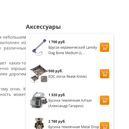
Аксессуары
им небольшим
1 700 руб.
 выполнен из
Брусок керамический Lansky
я различных
Dog Bone Medium (L...
ет каких-то
очно хорошо
500 руб.
олее дорогим
EDC лоток Reate Knives
ому огню. К
ность может
1 320 руб.
Бусина темлячная Алтын
(Александр Гагарин)
2 760 руб.
Бусина темлячная Metal Drop