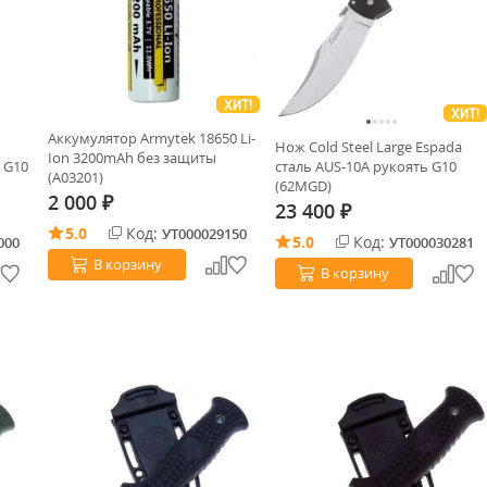
ХИТ!
ХИТ!
Аккумулятор Armytek 18650 Li-
Нож Cold Steel Large Espada
Ion 3200mAh без защиты
 G10
сталь AUS-10A рукоять G10
(A03201)
(62MGD)
2 000
₽
23 400
₽
5.0
Код:
УТ000029150
5.0
Код:
000
УТ000030281
В корзину
В корзину