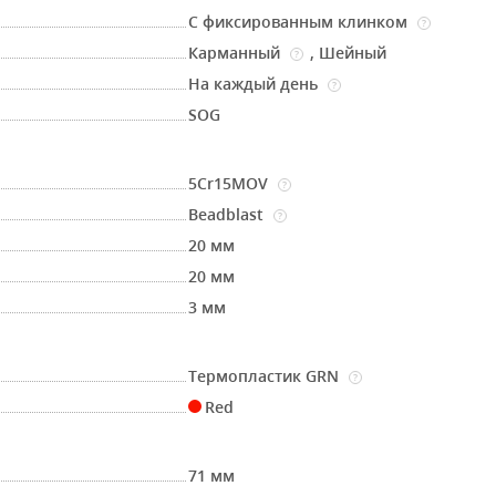
С фиксированным клинком
?
Карманный
,
Шейный
?
На каждый день
?
SOG
5Cr15MOV
?
Beadblast
?
20 мм
20 мм
3 мм
Термопластик GRN
?
Red
71 мм