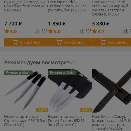
Сумка для 20 складных
Нож Opinel №6
Нож Кизляр НР-18
ножей Knife to meet you
Tradition сталь 12C27
сталь AUS-8 черный
BAG-VERT
рукоять бук (123060)
рукоять эластрон
Олива (014306)
7 700
₽
1 850
₽
3 830
₽
4.0
5.0
4.7
В корзину
В корзину
В корзину
Рекомендуем посмотреть:
Ручная работа
Ручная работа
ХИТ!
ХИТ!
Ножи спортивные
Ножи спортивные
Нож Кизляр Самур
Стрела сталь 65Х13 3шт
Горец-2 сталь 65Х13
блэквош сталь AUS-8
(Титов А.С.)
3шт (Титов А.С.)
рукоять эластрон
Черный (014362)