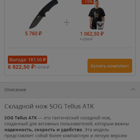
- 15%
5 760
₽
1 062,50
₽
1 250
₽
- 15%
Выгода:
187,50
₽
Купить комплект
6 822,50
₽
7 010
₽
1 615
₽
1 900
₽
1 900
₽
Описание
Складной нож SOG Tellus ATK
SOG Tellus ATK
— это тактический складной нож,
созданный для активных пользователей, которым важны
надежность, скорость и удобство
. Эта модель
представляет собой более компактную и легкую версию