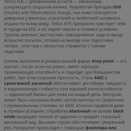
Tellus FLK, с добавлением ассиста — механизма,
ускоряющего открытие клинка. Разработан брендом
SOG
(Studies and Observations Group), чьи ножи пользуются
доверием у военных, спасателей и любителей активного
отдыха по всему миру. Tellus ATK прекрасно чувствует себя
в городе на EDC и не теряет хватки в полевых условиях.
Туризм, кемпинг, мастерская, повседневные задачи вроде
вскрытия посылок, готовка на выезде или подготовка
лагеря - этот нож с лёгкостью справится с такими
задачами.
Клинок выполнен в универсальной форме
drop-point
— это
значит, что он отлично режет, имеет хорошую
проникающую способность и подходит для большинства
работ, при этом сохраняя прочность. Сталь
440C с
криогенной закалкой
обеспечивает достойную твёрдость
и коррозионную стойкость при хорошей износостойкости
— идеальный баланс для ножа на каждый день. Минусом
может быть несколько более частая заточка по сравнению
с премиальными сталями, но 440C отлично правится даже
в полевых условиях. Обработка
blackwash
на основе
black
oxide
защищает клинок от царапин и придаёт стильный
винтажный вид. Высокие спуски обеспечивают уверенный
рез. Раскрытие происходит с помощью
флиппера или