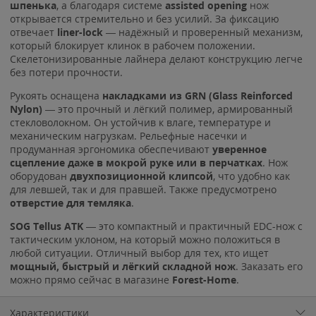
шпенька
, а благодаря системе
assisted opening
нож
открывается стремительно и без усилий. За фиксацию
отвечает
liner-lock
— надёжный и проверенный механизм,
который блокирует клинок в рабочем положении.
Скелетонизированные лайнера делают конструкцию легче
без потери прочности.
Рукоять оснащена
накладками из GRN (Glass Reinforced
Nylon)
— это прочный и лёгкий полимер, армированный
стекловолокном. Он устойчив к влаге, температуре и
механическим нагрузкам. Рельефные насечки и
продуманная эргономика обеспечивают
уверенное
сцепление даже в мокрой руке или в перчатках
. Нож
оборудован
двухпозиционной клипсой
, что удобно как
для левшей, так и для правшей. Также предусмотрено
отверстие для темляка
.
SOG Tellus ATK
— это компактный и практичный EDC-нож с
тактическим уклоном, на который можно положиться в
любой ситуации. Отличный выбор для тех, кто ищет
мощный, быстрый и лёгкий складной нож
. Заказать его
можно прямо сейчас в магазине
Forest-Home
.
Характеристики