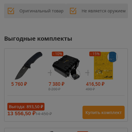
Оригинальный товар
Не является оружием
Выгодные комплекты
- 10%
- 15%
5 760
₽
7 380
₽
416,50
₽
8 200
₽
490
₽
Выгода:
893,50
₽
Купить комплект
13 556,50
₽
14 450
₽