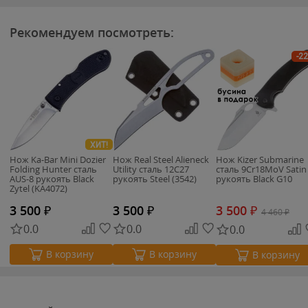
Рекомендуем посмотреть:
-2
ХИТ!
Нож Ka-Bar Mini Dozier
Нож Real Steel Alieneck
Нож Kizer Submarine
Folding Hunter сталь
Utility сталь 12C27
сталь 9Cr18MoV Satin
AUS-8 рукоять Black
рукоять Steel (3542)
рукоять Black G10
Zytel (KA4072)
3 500
₽
3 500
₽
3 500
₽
4 460
₽
0.0
0.0
0.0
В корзину
В корзину
В корзину