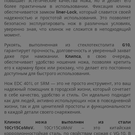
повышает эстетические качества ножа, но и делает его
более практичным в использовании. Фиксация клинка
обеспечивается замком
liner-Lock
, который славится своей
надежностью и простотой использования. Это позволяет
безопасно эксплуатировать нож в различных условиях,
уверенно зная, что клинок не сложится в неподходящий
момент.
Рукоять, выполненная из стеклотекстолита
G10
,
гарантирует прочность, долговечность и уверенный захват
даже при намокании.
Клипса
, в свою очередь,
обеспечивает удобство ношения ножа, позволяя крепить
его к карману брюк или рюкзаку, что делает его постоянно
доступным для быстрого использования.
Нож EDC 401L от SRM — это не просто инструмент, это ваш
надежный помощник в городской жизни, который сочетает
в себе качество, удобство и стиль. Он идеально подходит
как для людей, активно использующих нож в повседневной
жизни, так и для ценителей простоты и функциональности
в каждой детали своего снаряжения.
Клинок ножа выполнен из стали
10Cr15CoMoV.
10Cr15CoMoV – это китайская
коррозионностойкая сталь, по свойствам схожая с VG-10. В