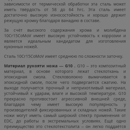
зависимости от термической обработки эта сталь может
иметь твёрдость от 58 до 64 hrc. Эта сталь имеет
достаточно высокую износостойкость и хорошо держит
режущую кромку благодаря ванадию в составе.
За счёт высокого содержания хрома и молибдена
10Cr15CoMoV имеет высокую устойчивость к коррозии и
является идеальным кандидатом для изготовления
кухонных ножей.
Сталь 10Cr15CoMoV имеет среднюю по сложности заточку.
Материал рукояти ножа — G10 .
G10 – это композитный
материал, в основе которого лежат стеклоткань и
эпоксидная смола. Стекловолокно вымачивается в
эпоксидной смоле, после чего подвергается сжатию. На
выходе получается прочный и неприхотливый материал,
устойчивый к ударам, влаге и высокой температуре. G10
прекрасно противостоит агрессивной внешней среде,
благодаря чему имеет высокую популярность у
производителей фиксированных и складных ножей. Такие
ножи могут иметь самый широкий спектр применения от
EDC, до работы в экстремальных условиях. Ещё одно
преимущество это стеклотекстолита – он легко поддаётся