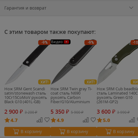
Гарантия и возврат
С этим товаром также покупают:
Видео
-9%
-9%
-1
ХИТ!
ХИТ!
ХИ
Нож SRM Gent Scandi
Нож SRM Twin gray Ti-
Нож SRM Cub beadbla
satin/stonewash сталь
coat сталь N690
сталь Laminated 140C
10Cr15CoMoV рукоять
рукоять Carbon
рукоять Green G10
Black G10 (401L-GB)
Fiber/G10/Aluminium
(261M-GP2)
(251MB-GB)
2 900
₽
5 350
₽
3 600
₽
3 200
₽
5 900
₽
3 990
₽
4.7
4.9
5.0
В корзину
В корзину
В корзину