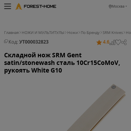
Москва
Главная
НОЖИ И МУЛЬТИТУЛЫ
Ножи
По Бренду
SRM Knives
Но
Код:
УТ000032823
4.6
Складной нож SRM Gent
satin/stonewash сталь 10Cr15CoMoV,
рукоять White G10