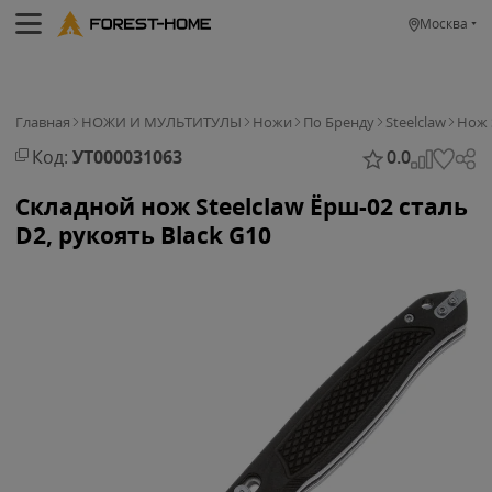
Москва
Главная
НОЖИ И МУЛЬТИТУЛЫ
Ножи
По Бренду
Steelclaw
Нож 
Код:
УТ000031063
0.0
Складной нож Steelclaw Ёрш-02 сталь
D2, рукоять Black G10