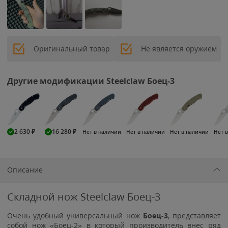
Оригинальный товар
Не является оружием
Другие модификации Steelclaw Боец-3
2 630
₽
16 280
₽
Нет в наличии
Нет в наличии
Нет в наличии
Нет 
Описание
Складной нож Steelclaw Боец-3
Очень удобный универсальный нож
Боец-3
, представляет
собой нож «Боец-2» в который производитель внес ряд