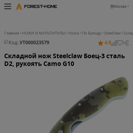
Москва
Главная
НОЖИ И МУЛЬТИТУЛЫ
Ножи
По Бренду
Steelclaw
Скла
Код:
УТ000023579
4.9
Складной нож Steelclaw Боец-3 сталь
D2, рукоять Camo G10