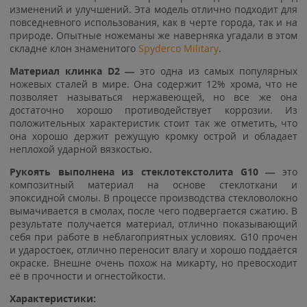
изменений и улучшений. Эта модель отлично подходит для
повседневного использования, как в черте города, так и на
природе. Опытные ножеманы же наверняка угадали в этом
складне клон знаменитого
Spyderco Military
.
Материал клинка D2 —
это одна из самых популярных
ножевых сталей в мире. Она содержит 12% хрома, что не
позволяет называться нержавеющей, но все же она
достаточно хорошо противодействует коррозии. Из
положительных характеристик стоит так же отметить, что
она хорошо держит режущую кромку острой и обладает
неплохой ударной вязкостью.
Рукоять выполнена из стеклотекстолита G10 —
это
композитный материал на основе стеклоткани и
эпоксидной смолы. В процессе производства стекловолокно
вымачивается в смолах, после чего подвергается сжатию. В
результате получается материал, отлично показывающий
себя при работе в неблагоприятных условиях. G10 прочен
и ударостоек, отлично переносит влагу и хорошо поддаётся
окраске. Внешне очень похож на микарту, но превосходит
её в прочности и огнестойкости.
Характеристики: