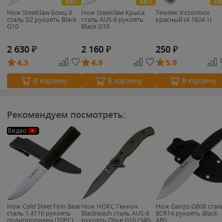
ХИТ!
ХИТ!
ХИ
Нож Steelclaw Боец-3
Нож Steelclaw Крыса
Темляк Victorinox
сталь D2 рукоять Black
сталь AUS-8 рукоять
красный (4.1824.1)
G10
Black G10
2 630
₽
2 160
₽
250
₽
4.3
4.9
5.0
В корзину
В корзину
В корзину
Рекомендуем посмотреть:
Видео
Нож Cold Steel Finn Bear
Нож НОКС Геккон
Нож Ganzo G808 cтал
сталь 1.4116 рукоять
Blackwash сталь AUS-8
8CR14 рукоять Black
полипропилен (20PC)
рукоять Olive G10 (340-
ABS