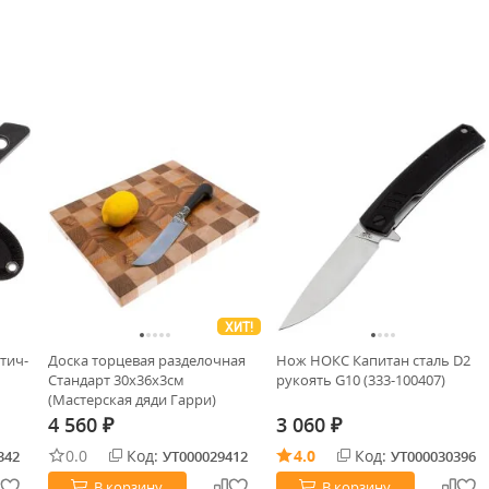
ХИТ!
тич-
Доска торцевая разделочная
Нож НОКС Капитан сталь D2
Стандарт 30х36х3см
рукоять G10 (333-100407)
(Мастерская дяди Гарри)
4 560
3 060
₽
₽
0.0
Код:
4.0
Код:
342
УТ000029412
УТ000030396
В корзину
В корзину