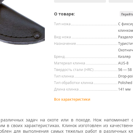
О товаре:
Перейт
Тип ножа
С фикс
клинко
Вид ножа
Раздел
Назначение
Туристи
Охотни
Бренд
Кизляр
Материал клинка
AUS-8
Твердость стали (HRC)
56 — 58
Тип клинка
Drop-poi
Тип обработки клинка
Polished
Длина клинка
141 мм
Все характеристики
различных задач на охоте или в походе. Нож напоминает 
им в своих характеристиках. Клинок изготовлен из качествен
блен для выполнения самых тяжелых работ в различных кл