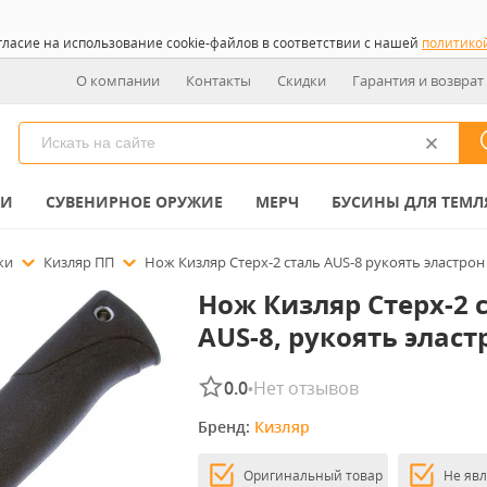
гласие на использование cookie-файлов в соответствии с нашей
политико
О компании
Контакты
Скидки
Гарантия и возврат
КИ
СУВЕНИРНОЕ ОРУЖИЕ
МЕРЧ
БУСИНЫ ДЛЯ ТЕМЛ
ожи
Кизляр ПП
Нож Кизляр Стерх-2 сталь AUS-8 рукоять эластрон
Нож Кизляр Стерх-2 
AUS-8, рукоять эласт
0.0
Нет отзывов
•
Бренд: 
Кизляр
Оригинальный товар
Не яв