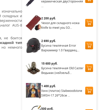
керамическая двусторонняя
...
 изначально
й складных и
2 200 руб.
дверженности
Чехол для складного ножа
Аналог AUS-8
Knife to meet you SO...
, не боится
2 690 руб.
всадной тип
Бусина темлячная Error
, но немного
Вархаммер 1.0 Гвардеец...
15 680 руб.
Бусина темлячная Old Caster
Ведьмак (нейзельб...
1 400 руб.
Хэнк (платок) Stabwoodstone
SWSH-17 26*26см ...
500 руб.