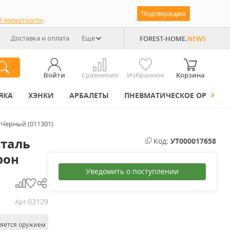
Подтверждаю
й приватности
.
Доставка и оплата
Еще
FOREST-HOME.
NEWS
Войти
Сравнение
Избранное
Корзина
ЯКА
ХЭНКИ
АРБАЛЕТЫ
ПНЕВМАТИЧЕСКОЕ ОРУЖИЕ
 Черный (011301)
сталь
Код:
УТ000017658
рон
Уведомить о поступлении
03129
Арт.
ляется оружием