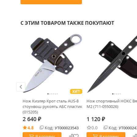
С ЭТИМ ТОВАРОМ ТАКЖЕ ПОКУПАЮТ
ХИТ!
 AUS-8
Нож Кизляр Крот сталь AUS-8
Нож спортивный НОКС Вя
ранжевый
стоунвош рукоять АБС пластик
М2 (711-0550026)
(015205)
2 640
1 120
₽
₽
4.8
Код:
0.0
Код:
0034269
УТ000023543
УТ000024
В корзину
В корзину