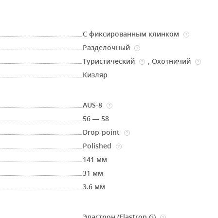
С фиксированным клинком
?
Разделочный
?
Туристический
,
Охотничий
?
?
Кизляр
AUS-8
?
56 — 58
Drop-point
?
Polished
?
141 мм
31 мм
3.6 мм
Эластрон (Elastron G)
?