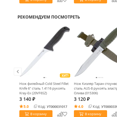
РЕКОМЕНДУЕМ ПОСМОТРЕТЬ
ХИТ!
сталь
Нож филейный Cold Steel Fillet
Нож Кизляр Таран стоун
ь
Knife 6" cталь 1.4116 рукоять
сталь AUS-8 рукоять элас
06)
Kray-Ex (20VF6SZ)
Олива (015306)
3 140
3 120
₽
₽
5.0
Код:
4.0
Код:
0029501
УТ000031017
УТ000033
В корзину
В корзину