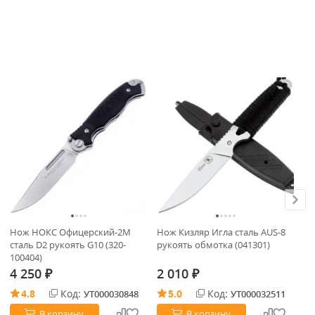
Нож НОКС Офицерский-2М
Нож Кизляр Игла сталь AUS-8
Ло
сталь D2 рукоять G10 (320-
рукоять обмотка (041301)
67
100404)
4 250
2 010
3
₽
₽
4.8
Код:
5.0
Код:
УТ000030848
УТ000032511
В корзину
В корзину