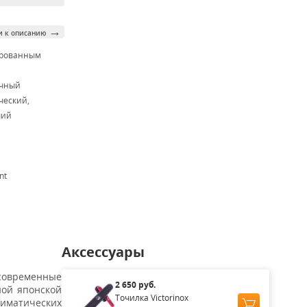
→
и к описанию
ированным
м
очный
ческий,
чий
nt
Аксессуары
современные
2 650 руб.
ной японской
Точилка Victorinox
иматических