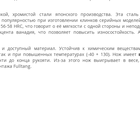
кой, хромистой стали японского производства. Эта сталь
й популярностью при изготовлении клинков серийных моделе
56-58 HRC, что говорит о её мягкости с одной стороны и непо
цента ванадия, что позволяет повысить износостойкость. 
й и доступный материал. Устойчив к химическим веществам
, так и при повышенных температурах (-40 + 130). Нож имеет
очти до конца рукояти. Из-за этого нож выигрывает в весе
тажа Fulltang.