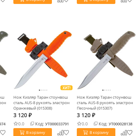
ХИТ!
вош
Нож Кизляр Таран стоунвош
Нож Кизляр Таран стоунвош
трон
сталь AUS-8 рукоять эластрон
сталь AUS-8 рукоять эластрон
Оранжевый (015308)
Песочный (015307)
3 120
3 120
₽
₽
0.0
Код:
0.0
Код:
974
УТ000033791
УТ000028138
В корзину
В корзину