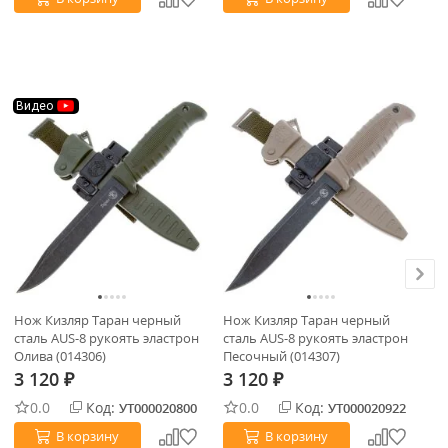
Видео
Нож Кизляр Таран черный
Нож Кизляр Таран черный
Но
сталь AUS-8 рукоять эластрон
сталь AUS-8 рукоять эластрон
че
Олива (014306)
Песочный (014307)
Че
3 120
3 120
3
₽
₽
0.0
Код:
0.0
Код:
УТ000020800
УТ000020922
В корзину
В корзину