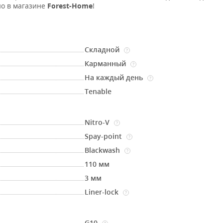
но в магазине
Forest-Home
!
Складной
?
Карманный
?
На каждый день
?
Tenable
Nitro-V
?
Spay-point
?
Blackwash
?
110 мм
3 мм
Liner-lock
?
G10