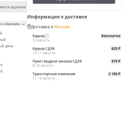
ляется оружием
Информация о доставке
→
и к описанию
Доставка в
Москва
ой
Курьер
Бесплатно
ный
10 августа
ый день
Курьер СДЭК
620
₽
10-11 августа
Пункт выдачи заказов СДЭК
370
₽
nt
9-10 августа
sh
Транспортная компания
2 193
₽
11-13 августа