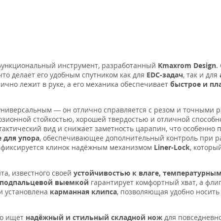
функциональный инструмент, разработанный
Kmaxrom Design
.
что делает его удобным спутником как для
EDC-задач
, так и для
ично лежит в руке, а его механика обеспечивает
быстрое и пл
о универсальным — он отлично справляется с резом и точными 
озионной стойкостью, хорошей твердостью и отличной способн
тактический вид и снижает заметность царапин, что особенно 
 для упора
, обеспечивающее дополнительный контроль при ра
а фиксируется клинок надёжным механизмом
Liner-Lock
, которы
та, известного своей
устойчивостью к влаге, температурны
подпальцевой выемкой
гарантирует комфортный хват, а фли
и установлена
карманная клипса
, позволяющая удобно носить
то ищет
надёжный и стильный складной нож
для повседневн