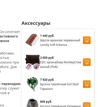
Аксессуары
 Он сочетает
1 440 руб.
активного
Брусок арканзас карманный
авное
Lansky Soft Arkansa...
работами.
остью
2 650 руб.
полезно при
EDC органайзер MonkeyCrew
боте. Для
малый (Pink)
й
7 920 руб.
м перепадам
Бусина темлячная Evil Skull
ппер служит
Горыныч
 нож в
600 руб.
ого
Бусина темлячная Керамичу