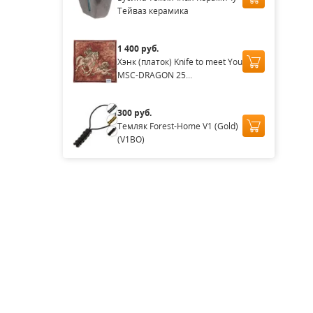
Тейваз керамика
1 400 руб.
Хэнк (платок) Knife to meet You
MSC-DRAGON 25...
300 руб.
Темляк Forest-Home V1 (Gold)
(V1BO)