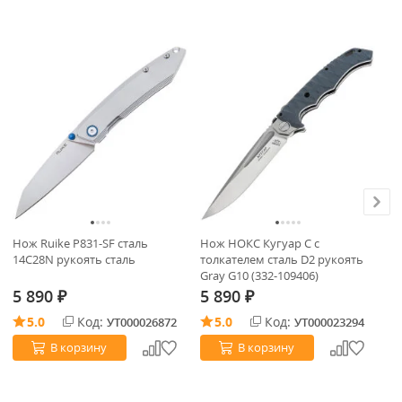
В
Нож Ruike P831-SF сталь
Нож НОКС Кугуар С с
Но
14C28N рукоять сталь
толкателем сталь D2 рукоять
Ni
Gray G10 (332-109406)
(C
5 890
5 890
5
₽
₽
5.0
Код:
5.0
Код:
УТ000026872
УТ000023294
В корзину
В корзину