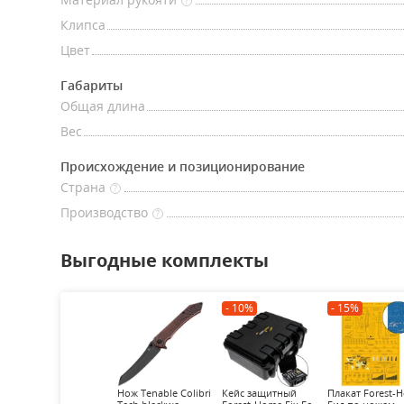
?
Клипса
Цвет
Габариты
Общая длина
Вес
Происхождение и позиционирование
Страна
?
Производство
?
Выгодные комплекты
- 10%
- 15%
Нож Tenable Colibri
Кейс защитный
Плакат Forest-