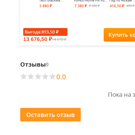
Tech blackwa...
Forest-Home Fix Fo...
Гид по ножам ..
8 200
490
5 880
7 380
416,50
₽
₽
₽
₽
₽
Выгода:
893,50
₽
Купить к
13 676,50
14 570
₽
₽
Отзывы
0
0.0
Пока на 
Оставить отзыв