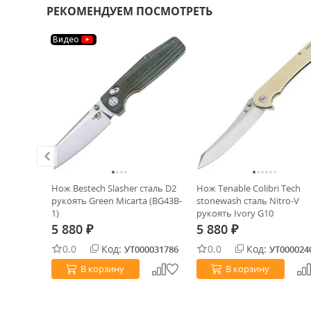
РЕКОМЕНДУЕМ ПОСМОТРЕТЬ
Видео
ck сталь
Нож Bestech Slasher сталь D2
Нож Tenable Colibri Tech
on Fiber
рукоять Green Micarta (BG43B-
stonewash сталь Nitro-V
1)
рукоять Ivory G10
5 880
5 880
₽
₽
0.0
Код:
0.0
Код:
0000313
УТ000031786
УТ000024
В корзину
В корзину