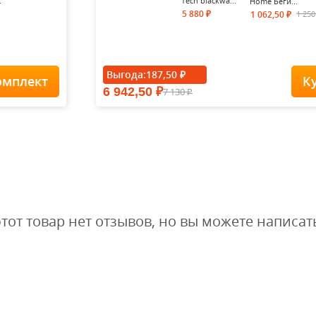
.
Tech blackwa...
Home Беги...
5 880
1 25
1 062,50
₽
₽
- 15%
Выгода:
187,50
₽
омплект
К
6 942,50
7 130
₽
Футболка Forest-
₽
Redes...
1 900
1
1 615
₽
₽
этот товар нет отзывов, но вы можете написат