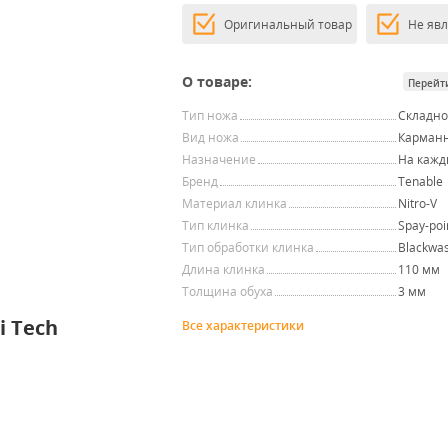
Оригинальный товар
Не яв
О товаре:
Перейт
Тип ножа
Складн
Вид ножа
Карман
Назначение
На кажд
Бренд
Tenable
Материал клинка
Nitro-V
Тип клинка
Spay-poi
Тип обработки клинка
Blackwa
Длина клинка
110 мм
Толщина обуха
3 мм
i Tech
Все характеристики