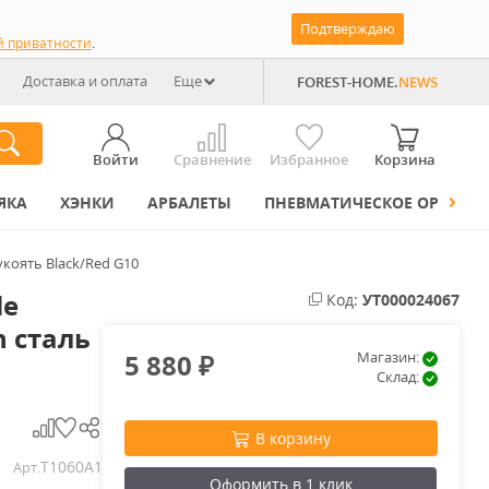
Подтверждаю
й приватности
.
Доставка и оплата
Еще
FOREST-HOME.
NEWS
Войти
Сравнение
Избранное
Корзина
ЯКА
ХЭНКИ
АРБАЛЕТЫ
ПНЕВМАТИЧЕСКОЕ ОРУЖИЕ
рукоять Black/Red G10
le
Код:
УТ000024067
h сталь
5 880
Магазин:
₽
Склад:
В корзину
T1060A1
Арт.
Оформить в 1 клик