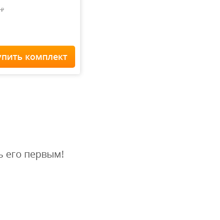
0
₽
упить комплект
Home Staff
 900
₽
ь его первым!