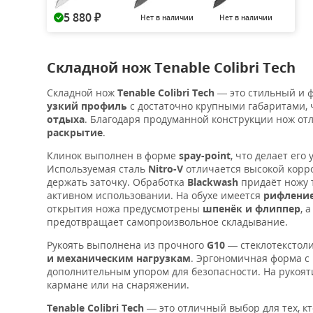
5 880
Нет в наличии
Нет в наличии
₽
Складной нож Tenable Colibri Tech
Складной нож
Tenable Colibri Tech
— это стильный и 
узкий профиль
с достаточно крупными габаритами, 
отдыха
. Благодаря продуманной конструкции нож отл
раскрытие
.
Клинок выполнен в форме
spay-point
, что делает ег
Используемая сталь
Nitro-V
отличается высокой корр
держать заточку. Обработка
Blackwash
придаёт ножу 
активном использовании. На обухе имеется
рифление
открытия ножа предусмотрены
шпенёк и флиппер
, 
предотвращает самопроизвольное складывание.
Рукоять выполнена из прочного
G10
— стеклотекстоли
и механическим нагрузкам
. Эргономичная форма с
дополнительным упором для безопасности. На рукоят
кармане или на снаряжении.
Tenable Colibri Tech
— это отличный выбор для тех, к