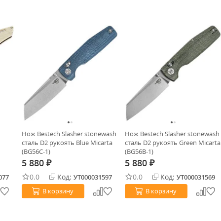
Нож Bestech Slasher stonewash
Нож Bestech Slasher stonewash
сталь D2 рукоять Blue Micarta
сталь D2 рукоять Green Micarta
(BG56C-1)
(BG56B-1)
5 880
5 880
₽
₽
0.0
Код:
0.0
Код:
077
УТ000031597
УТ000031569
В корзину
В корзину