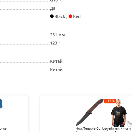
?
Да
Black
,
Red
251 мм
123 г
Китай
Китай
- 15%
Home
Нож Tenable Colibri
Футболка Беги в 