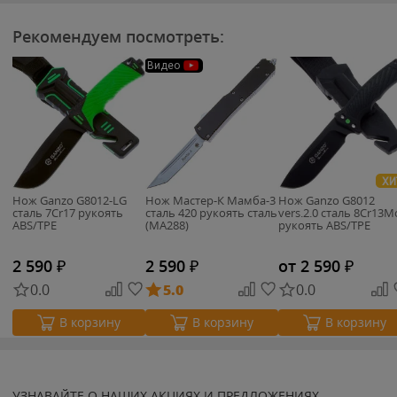
Рекомендуем посмотреть:
Видео
ХИ
Нож Ganzo G8012-LG
Нож Мастер-К Мамба-3
Нож Ganzo G8012
cталь 7Cr17 рукоять
сталь 420 рукоять сталь
vers.2.0 cталь 8Cr13
ABS/TPE
(MA288)
рукоять ABS/TPE
2 590
₽
2 590
₽
от 2 590
₽
0.0
5.0
0.0
В корзину
В корзину
В корзину
УЗНАВАЙТЕ О НАШИХ АКЦИЯХ И ПРЕДЛОЖЕНИЯХ