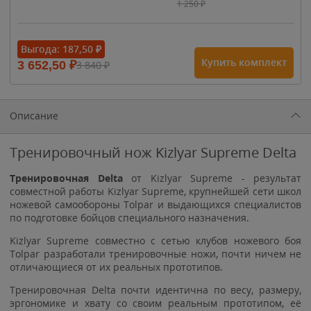
1 250
₽
- 15%
Выгода:
187,50
₽
Купить комплект
3 652,50
₽
3 840
₽
1 615
₽
1 900
₽
1 900
₽
Описание
Тренировочный нож Kizlyar Supreme Delta
Тренировочная Delta
от Kizlyar Supreme - результат
совместной работы Kizlyar Supreme, крупнейшей сети школ
ножевой самообороны Tolpar и выдающихся специалистов
по подготовке бойцов специального назначения.
Kizlyar Supreme совместно с сетью клубов ножевого боя
Tolpar разработали тренировочные ножи, почти ничем не
отличающиеся от их реальных прототипов.
Тренировочная Delta почти идентична по весу, размеру,
эргономике и хвату со своим реальным прототипом, её