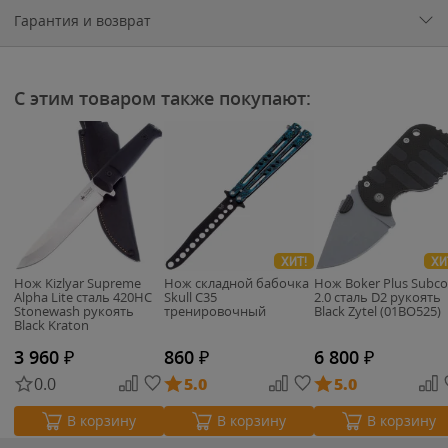
Гарантия и возврат
С этим товаром также покупают:
ХИТ!
ХИ
Нож Kizlyar Supreme
Нож складной бабочка
Нож Boker Plus Subc
Alpha Lite сталь 420HC
Skull C35
2.0 сталь D2 рукоять
Stonewash рукоять
тренировочный
Black Zytel (01BO525)
Black Kraton
3 960
₽
860
₽
6 800
₽
0.0
5.0
5.0
В корзину
В корзину
В корзину