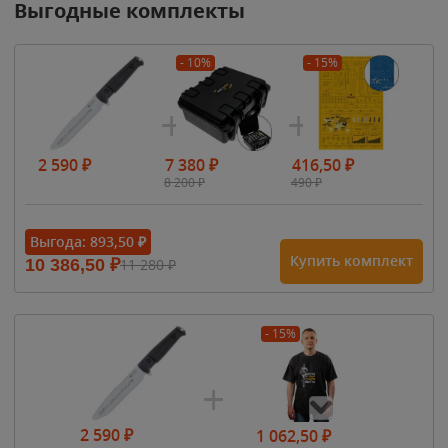
Выгодные комплекты
- 10%
- 15%
2 590
₽
7 380
₽
416,50
₽
8 200
₽
490
₽
Выгода:
893,50
₽
Купить комплект
10 386,50
₽
11 280
₽
- 15%
2 590
₽
1 062,50
₽