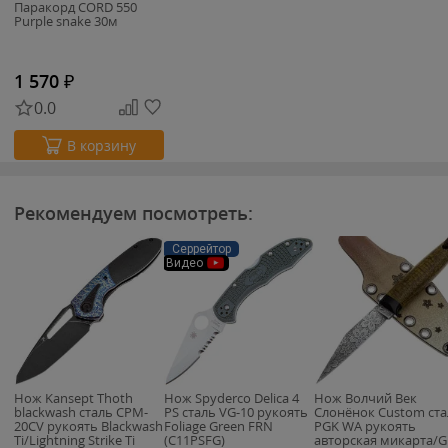
Паракорд CORD 550
Purple snake 30м
1 570
₽
0.0
В корзину
Рекомендуем посмотреть:
Серрейтор
Видео
Нож Kansept Thoth
Нож Spyderco Delica 4
Нож Волчий Век
blackwash сталь CPM-
PS сталь VG-10 рукоять
Слонёнок Custom ста
20CV рукоять Blackwash
Foliage Green FRN
PGK WA рукоять
Ti/Lightning Strike Ti
(C11PSFG)
авторская микарта/G