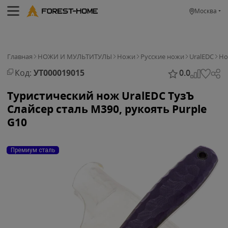
Москва
Главная
НОЖИ И МУЛЬТИТУЛЫ
Ножи
Русские ножи
UralEDC
Но
Код:
УТ000019015
0.0
Туристический нож UralEDC ТузЪ
Слайсер сталь M390, рукоять Purple
G10
Премиум сталь