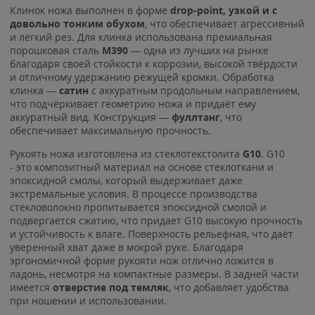
Клинок ножа выполнен в форме
drop-point, узкой и с
довольно тонким обухом
, что обеспечивает агрессивный
и лёгкий рез. Для клинка использована премиальная
порошковая сталь
M390
— одна из лучших на рынке
благодаря своей стойкости к коррозии, высокой твёрдости
и отличному удержанию режущей кромки. Обработка
клинка —
сатин
с аккуратным продольным направлением,
что подчёркивает геометрию ножа и придаёт ему
аккуратный вид. Конструкция —
фуллтанг
, что
обеспечивает максимальную прочность.
Рукоять ножа изготовлена из стеклотекстолита
G10
. G10
- это композитный материал на основе стеклоткани и
эпоксидной смолы, который выдерживает даже
экстремальные условия. В процессе производства
стекловолокно пропитывается эпоксидной смолой и
подвергается сжатию, что придает G10 высокую прочность
и устойчивость к влаге. Поверхность рельефная, что даёт
уверенный хват даже в мокрой руке. Благодаря
эргономичной форме рукояти нож отлично ложится в
ладонь, несмотря на компактные размеры. В задней части
имеется
отверстие под темляк
, что добавляет удобства
при ношении и использовании.