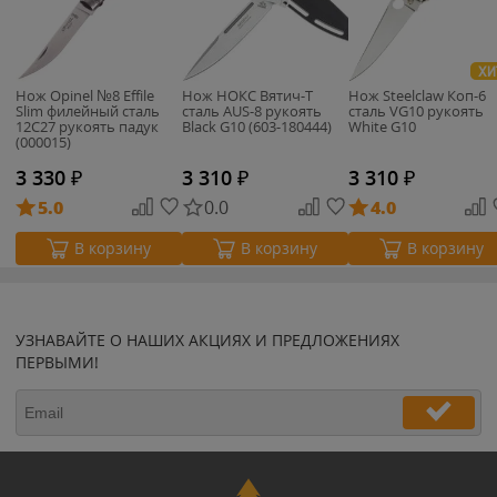
ХИ
Нож Opinel №8 Effile
Нож НОКС Вятич-Т
Нож Steelclaw Коп-6
Slim филейный сталь
сталь AUS-8 рукоять
сталь VG10 рукоять
12C27 рукоять падук
Black G10 (603-180444)
White G10
(000015)
3 330
₽
3 310
₽
3 310
₽
5.0
0.0
4.0
В корзину
В корзину
В корзину
УЗНАВАЙТЕ О НАШИХ АКЦИЯХ И ПРЕДЛОЖЕНИЯХ
ПЕРВЫМИ!