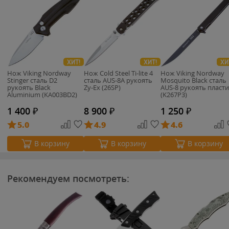
ХИТ!
ХИТ!
ХИ
Нож Viking Nordway
Нож Cold Steel Ti-lite 4
Нож Viking Nordway
Stinger сталь D2
сталь AUS-8A рукоять
Mosquito Black сталь
рукоять Black
Zy-Ex (26SP)
AUS-8 рукоять пласт
Aluminium (KA003BD2)
(K267P3)
1 400
₽
8 900
₽
1 250
₽
5.0
4.9
4.6
В корзину
В корзину
В корзину
Рекомендуем посмотреть: