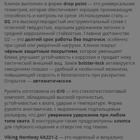
Клинок выполнен в форме
drop point
— это универсальная
геометрия, которая обеспечивает хорошую проникающую
способность и контроль на срезе. Используемая сталь —
D2
, это высокоуглеродистый инструментальный сплав с
отличной твёрдостью, хорошим удержанием заточки и
средней коррозионной стойкостью. Главное достоинство
D2 — это
долгий срок работы без подточки
, особенно
при сухой или умеренной нагрузке. Клинок покрыт
чёрным защитным покрытием
, которое уменьшает
блики, улучшает устойчивость к коррозии и придаёт ножу
тактический внешний вид. Замок
bolster-lock
активируется
смещением плашки — удобный и необычный механизм,
повышающий скорость и безопасность при раскрытии.
Открытие —
автоматическое
.
Рукоять изготовлена из
G10
— это стеклотекстолитовый
композит, обладающий высокой прочностью,
устойчивостью к влаге, ударам и температуре. Форма
рукояти анатомичная, с выраженным подпальцевым
рельефом, что даёт
уверенное удержание при любом
типе хвата
. В конструкции также предусмотрены
клипса
для глубокого ношения и отверстие под темляк.
Viking Nordway KA221-2
— это надёжный и визуально