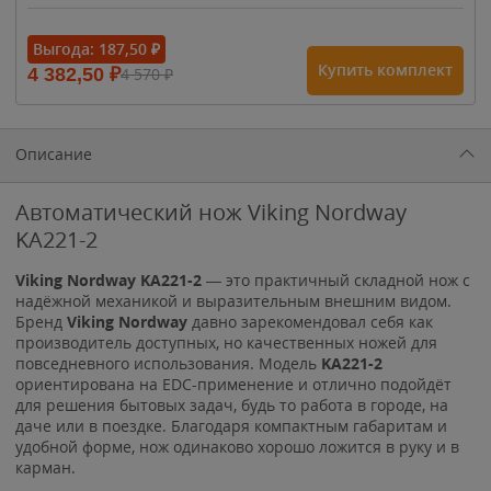
- 15%
Выгода:
187,50
₽
Купить комплект
4 382,50
₽
4 570
₽
1 615
₽
1 900
₽
1 900
₽
Описание
Автоматический нож Viking Nordway
KA221-2
Viking Nordway KA221-2
— это практичный складной нож с
надёжной механикой и выразительным внешним видом.
Бренд
Viking Nordway
давно зарекомендовал себя как
производитель доступных, но качественных ножей для
повседневного использования. Модель
KA221-2
ориентирована на EDC-применение и отлично подойдёт
для решения бытовых задач, будь то работа в городе, на
даче или в поездке. Благодаря компактным габаритам и
удобной форме, нож одинаково хорошо ложится в руку и в
карман.