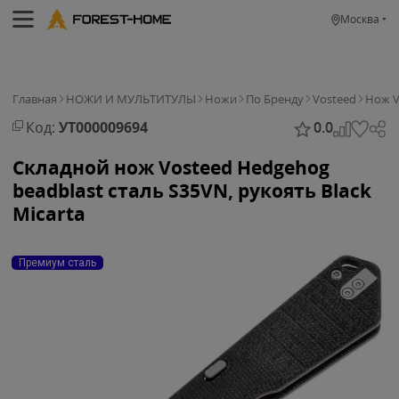
Москва
Главная
НОЖИ И МУЛЬТИТУЛЫ
Ножи
По Бренду
Vosteed
Нож V
Код:
УТ000009694
0.0
Складной нож Vosteed Hedgehog
beadblast сталь S35VN, рукоять Black
Micarta
Премиум сталь