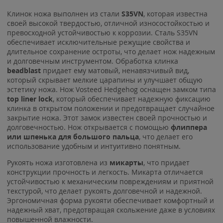
Клинок ножа выполнен из стали
S35VN
, которая известна
своей высокой твердостью, отличной износостойкостью и
превосходной устойчивостью к коррозии. Сталь S35VN
обеспечивает исключительные режущие свойства и
длительное сохранение остроты, что делает нож надежным
и долговечным инструментом. Обработка клинка
beadblast
придает ему матовый, ненавязчивый вид,
который скрывает мелкие царапины и улучшает общую
эстетику ножа. Нож Vosteed Hedgehog оснащен замком типа
top l
iner lock
, который обеспечивает надежную фиксацию
клинка в открытом положении и предотвращает случайное
закрытие ножа. Этот замок известен своей прочностью и
долговечностью. Нож открывается с помощью
флиппера
или шпенька для большого пальца
, что делает его
использование удобным и интуитивно понятным.
Рукоять ножа изготовлена из
микарты
, что придает
конструкции прочность и легкость. Микарта отличается
устойчивостью к механическим повреждениям и приятной
текстурой, что делает рукоять долговечной и надежной.
Эргономичная форма рукояти обеспечивает комфортный и
надежный хват, предотвращая скольжение даже в условиях
повышенной влажности.