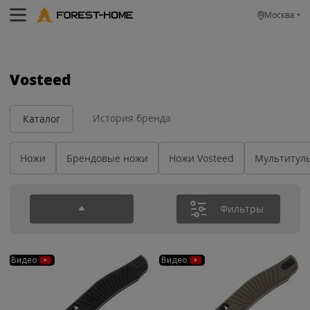
Москва
Vosteed
История бренда
Каталог
Ножи
Брендовые ножи
Ножи Vosteed
Мультитулы
Фильтры
Видео
Видео