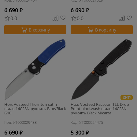
Код: УТ000024764
Код: УТ000021329
6 690
₽
6 690
₽
0.0
0.0
В корзину
В корзину
ХИТ!
Нож Vosteed Thornton satin
Нож Vosteed Raccoon TLL Drop
сталь 14C28N рукоять Blue/Black
Point blackwash сталь 14C28N
G10
рукоять Black Micarta
Код: УТ000029433
Код: УТ000024475
6 690
₽
5 300
₽