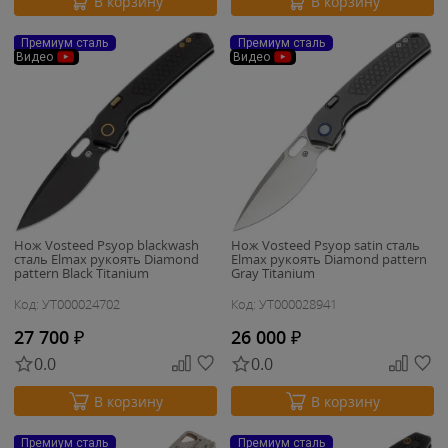
В корзину
В корзину
Премиум сталь
Премиум сталь
Видео
Видео
Нож Vosteed Psyop blackwash
Нож Vosteed Psyop satin сталь
сталь Elmax рукоять Diamond
Elmax рукоять Diamond pattern
pattern Black Titanium
Gray Titanium
Код: УТ000024702
Код: УТ000028941
27 700
₽
26 000
₽
0.0
0.0
В корзину
В корзину
Премиум сталь
Премиум сталь