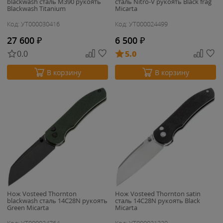
blackwash сталь M390 рукоять
сталь Nitro-V рукоять Black frag
Blackwash Titanium
Micarta
Код: УТ000030416
Код: УТ000024499
27 600
₽
6 500
₽
0.0
5.0
В корзину
В корзину
Нож Vosteed Thornton
Нож Vosteed Thornton satin
blackwash сталь 14C28N рукоять
сталь 14C28N рукоять Black
Green Micarta
Micarta