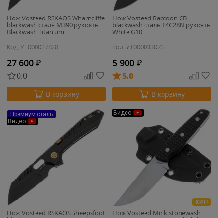
Нож Vosteed RSKAOS Wharncliffe
Нож Vosteed Raccoon CB
blackwash сталь M390 рукоять
blackwash сталь 14C28N рукоять
Blackwash Titanium
White G10
Код: УТ000027828
Код: УТ000033073
27 600
₽
5 900
₽
0.0
5.0
В корзину
В корзину
Видео
Премиум сталь
Видео
ХИТ!
Нож Vosteed RSKAOS Sheepsfoot
Нож Vosteed Mink stonewash