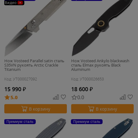
Видео
Нож Vosteed Parallel satin сталь
Нож Vosteed Ankylo blackwash
S35VN рукоять Arctic Crackle
сталь Elmax рукоять Black
Titanium
Aluminum
Код: УТ000027092
Код: УТ000026653
15 990
₽
18 600
₽
5.0
0.0
В корзину
В корзину
Премиум сталь
Премиум сталь