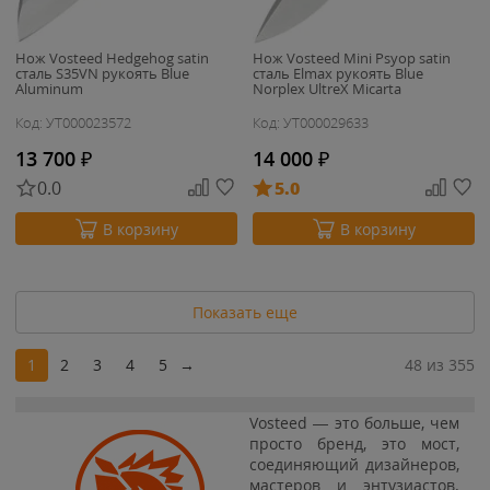
Нож Vosteed Hedgehog satin
Нож Vosteed Mini Psyop satin
сталь S35VN рукоять Blue
сталь Elmax рукоять Blue
Aluminum
Norplex UltreX Micarta
Код: УТ000023572
Код: УТ000029633
13 700
₽
14 000
₽
0.0
5.0
В корзину
В корзину
Показать еще
1
2
3
4
5
→
48 из 355
Vosteed — это больше, чем
просто бренд, это мост,
соединяющий дизайнеров,
мастеров и энтузиастов.