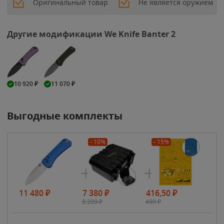
Оригинальный товар
Не является оружием
Другие модификации We Knife Banter 2
10 920
₽
11 070
₽
Выгодные комплекты
- 10%
- 15%
11 480
₽
7 380
₽
416,50
₽
8 200
₽
490
₽