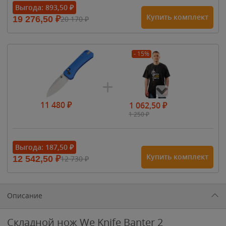
Выгода:
893,50
₽
Купить комплект
19 276,50
₽
20 170
₽
- 15%
11 480
₽
1 062,50
₽
1 250
₽
- 15%
Выгода:
187,50
₽
Купить комплект
12 542,50
₽
12 730
₽
1 615
₽
1 900
₽
1 900
₽
Описание
Складной нож We Knife Banter 2