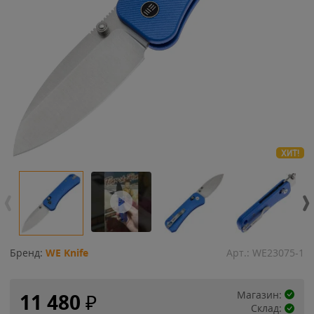
ХИТ!
Бренд:
WE Knife
Арт.:
WE23075-1
Магазин:
11 480
₽
Склад: