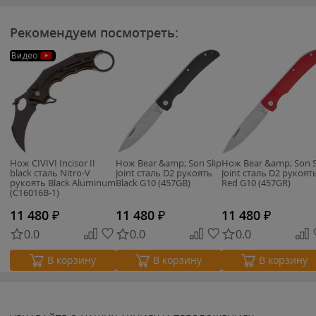
Рекомендуем посмотреть:
Видео
Нож CIVIVI Incisor II
Нож Bear &amp; Son Slip
Нож Bear &amp; Son S
black сталь Nitro-V
Joint сталь D2 рукоять
Joint сталь D2 рукоят
рукоять Black Aluminum
Black G10 (457GB)
Red G10 (457GR)
(C16016B-1)
11 480
₽
11 480
₽
11 480
₽
0.0
0.0
0.0
В корзину
В корзину
В корзину