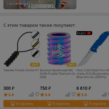
такое видели!
С этим товаром также покупают:
Видео
ХИТ!
ХИТ!
Темляк Forest-Home V1
Бусина темлячная WE
Нож Cold Steel Finn W
Knife Purple Titanium (A-
сталь AUS-8A рукоять
02B)
Blue Griv-Ex (20NPG)
300
₽
750
₽
6 610
₽
5.0
5.0
5.0
В корзину
В корзину
В корзину