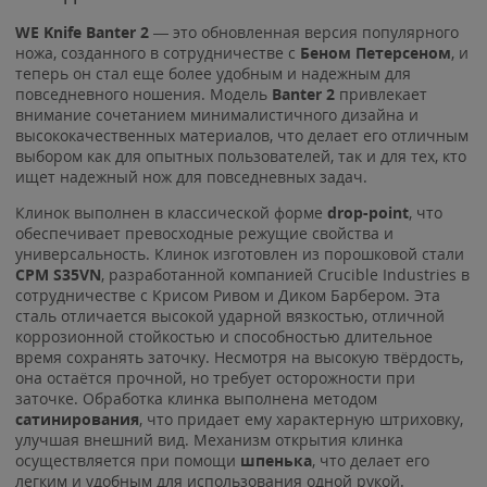
WE Knife Banter 2
— это обновленная версия популярного
ножа, созданного в сотрудничестве с
Беном Петерсеном
, и
теперь он стал еще более удобным и надежным для
повседневного ношения. Модель
Banter 2
привлекает
внимание сочетанием минималистичного дизайна и
высококачественных материалов, что делает его отличным
выбором как для опытных пользователей, так и для тех, кто
ищет надежный нож для повседневных задач.
Клинок выполнен в классической форме
drop-point
, что
обеспечивает превосходные режущие свойства и
универсальность. Клинок изготовлен из порошковой стали
CPM S35VN
, разработанной компанией Crucible Industries в
сотрудничестве с Крисом Ривом и Диком Барбером. Эта
сталь отличается высокой ударной вязкостью, отличной
коррозионной стойкостью и способностью длительное
время сохранять заточку. Несмотря на высокую твёрдость,
она остаётся прочной, но требует осторожности при
заточке. Обработка клинка выполнена методом
сатинирования
, что придает ему характерную штриховку,
улучшая внешний вид. Механизм открытия клинка
осуществляется при помощи
шпенька
, что делает его
легким и удобным для использования одной рукой.