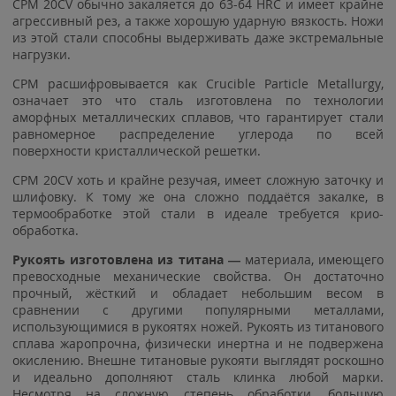
CPM 20CV обычно закаляется до 63-64 HRC и имеет крайне
агрессивный рез, а также хорошую ударную вязкость. Ножи
из этой стали способны выдерживать даже экстремальные
нагрузки.
СРМ расшифровывается как Crucible Particle Metallurgy,
означает это что сталь изготовлена по технологии
аморфных металлических сплавов, что гарантирует стали
равномерное распределение углерода по всей
поверхности кристаллической решетки.
CPM 20CV хоть и крайне резучая, имеет сложную заточку и
шлифовку. К тому же она сложно поддаётся закалке, в
термообработке этой стали в идеале требуется крио-
обработка.
Рукоять изготовлена из титана —
материала, имеющего
превосходные механические свойства. Он достаточно
прочный, жёсткий и обладает небольшим весом в
сравнении с другими популярными металлами,
использующимися в рукоятях ножей. Рукоять из титанового
сплава жаропрочна, физически инертна и не подвержена
окислению. Внешне титановые рукояти выглядят роскошно
и идеально дополняют сталь клинка любой марки.
Несмотря на сложную степень обработки, большую