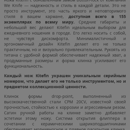
We Knife — надежность и стиль в каждой детали. Это не
просто инструмент, это часть яркого и неповторимого
стиля в вашем кармане,
доступная всего в 155
экземплярах по всему миру.
Средние габариты и
небольшой вес делают Kitefin идеальным выбором для
ежедневного ношения в городе. Его легко носить с собой,
не чувствуя дискомфорта. Минималистичный и
эргономичный дизайн Kitefin делает его не только
практичным, но и визуально привлекательным. Рукоять из
титана с удобной формой обеспечивает надежный хват, а
продуманные размеры и форма клинка усиливают его
функциональность.
Каждый нож Kitefin украшен уникальным серийным
номером, что делает его не только инструментом, но и
предметом коллекционной ценности.
Клинок формы drop-point, выполненный из
высококачественной стали CPM 20CV, известной своей
прочностью, стойкостью к коррозии и агрессивным резом.
Сатин ручной работы на клинке заметно добавляет
эстетики этому ножу. Система открытия флиппера в
сочетании с керамическими шарикоподшипниками
обеспечивает молниеносное и плавное раскрытие клинка.