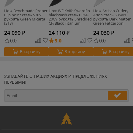
Нож Benchmade Proper
Нож WE Knife Swordfin
Нож Artisan Cutlery
Clip point сталь S30V
blackwash сталь CPM-
Arion сталь S35VN
рукоять Green Micarta
20CV рукоять Shredded
рукоять Dark Matter
(318)
CF/Black Titanium
Green FatCarbon
(WE23067-2)
24 090
₽
24 110
₽
24 030
₽
0.0
5.0
0.0
В корзину
В корзину
В корзину
УЗНАВАЙТЕ О НАШИХ АКЦИЯХ И ПРЕДЛОЖЕНИЯХ
ПЕРВЫМИ!