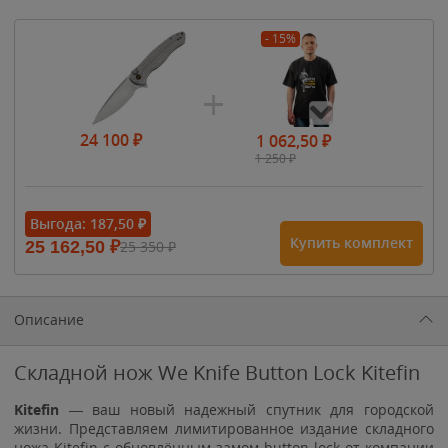
- 15%
24 100
₽
1 062,50
₽
1 250
₽
- 15%
Выгода:
187,50
₽
Купить комплект
25 162,50
₽
25 350
₽
1 615
₽
1 900
₽
1 900
₽
Описание
Складной нож We Knife Button Lock Kitefin
Kitefin
— ваш новый надежный спутник для городской
жизни. Представляем лимитированное издание складного
ножа Kitefin с обновлённым замом button-lock от компании