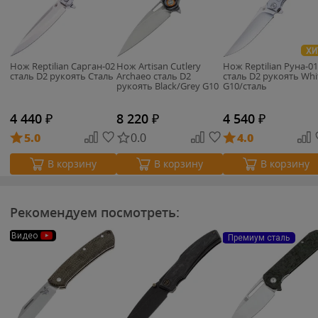
ХИ
Нож Reptilian Сарган-02
Нож Artisan Cutlery
Нож Reptilian Руна-01
сталь D2 рукоять Сталь
Archaeo сталь D2
сталь D2 рукоять Whi
рукоять Black/Grey G10
G10/сталь
4 440
₽
8 220
₽
4 540
₽
5.0
0.0
4.0
В корзину
В корзину
В корзину
Рекомендуем посмотреть:
Видео
Премиум сталь