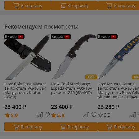
В корзину
В корзину
В корзину
Рекомендуем посмотреть:
Видео
Видео
Видео
ХИТ!
ХИ
Нож Cold Steel Master
Нож Cold Steel Large
Нож Mcusta Katana
Tanto сталь VG-10 San
Espada сталь AUS-10A
Tanto сталь VG-10 San
Mai рукоять Kraton
рукоять G10 (62MGD)
Mai рукоять Blue/Yel
(35AB)
Aluminium (MC-0042C
23 400
₽
23 400
₽
23 280
₽
5.0
5.0
0.0
В корзину
В корзину
В корзину