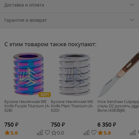
Доставка и оплата
Гарантия и возврат
С этим товаром также покупают:
ХИТ!
Бусина темлячная WE
Бусина темлячная WE
Нож Kershaw Culpepp
Knife Purple Titanium (A-
Knife Plain Titanium (A-
сталь D2 рукоять Jigg
02B)
02D)
Bone (4383BJB)
750
₽
750
₽
6 350
₽
5.0
0.0
5.0