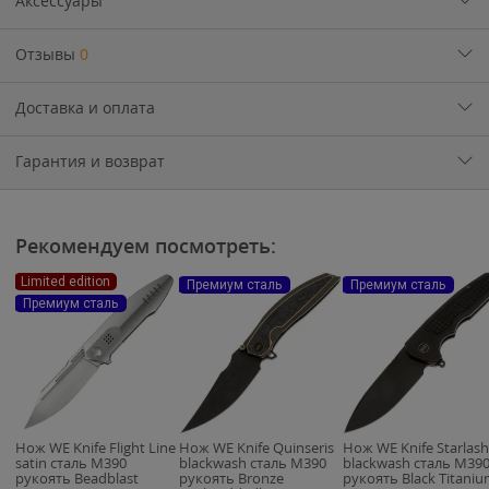
Аксессуары
Отзывы
0
Доставка и оплата
Гарантия и возврат
Рекомендуем посмотреть:
Limited edition
Премиум сталь
Премиум сталь
Премиум сталь
Нож WE Knife Flight Line
Нож WE Knife Quinseris
Нож WE Knife Starlash
satin сталь M390
blackwash сталь M390
blackwash сталь M39
рукоять Beadblast
рукоять Bronze
рукоять Black Titani