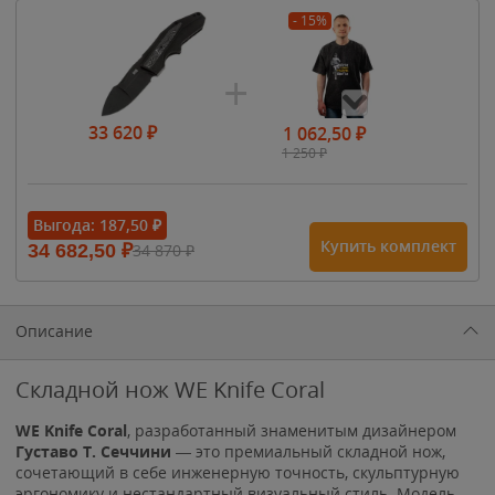
- 15%
33 620
₽
1 062,50
₽
1 250
₽
- 15%
Выгода:
187,50
₽
Купить комплект
34 682,50
₽
34 870
₽
1 615
₽
1 900
₽
1 900
₽
Описание
Складной нож WE Knife Coral
WE Knife Coral
, разработанный знаменитым дизайнером
Густаво Т. Сеччини
— это премиальный складной нож,
сочетающий в себе инженерную точность, скульптурную
эргономику и нестандартный визуальный стиль. Модель