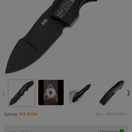
Бренд:
WE Knife
Арт.:
WE24044-1
Магазин: