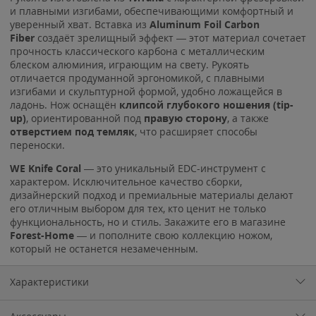
и плавными изгибами, обеспечивающими комфортный и
уверенный хват. Вставка из
Aluminum Foil Carbon
Fiber
создаёт зрелищный эффект — этот материал сочетает
прочность классического карбона с металлическим
блеском алюминия, играющим на свету. Рукоять
отличается продуманной эргономикой, с плавными
изгибами и скульптурной формой, удобно ложащейся в
ладонь. Нож оснащён
клипсой глубокого ношения (tip-
up)
, ориентированной под
правую сторону
, а также
отверстием под темляк
, что расширяет способы
переноски.
WE Knife Coral
— это уникальный EDC-инструмент с
характером. Исключительное качество сборки,
дизайнерский подход и премиальные материалы делают
его отличным выбором для тех, кто ценит не только
функциональность, но и стиль. Закажите его в магазине
Forest-Home
— и пополните свою коллекцию ножом,
который не останется незамеченным.
Характеристики