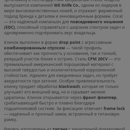
выпускается компанией
WE Knife Co.
, одним из лидеров в
мире высококачественных ножей, и отражает фирменный
подход бренда к деталям и инновационным формам. Coral
— это надёжный компаньон для
повседневного ношения
(EDC)
, способный справляться с широким спектром задач и
одновременно подчёркивать вкус владельца.
Клинок выполнен в форме
drop point
с агрессивным
комбинированным спуском
— такой профиль
обеспечивает как прочность у основания, так и тонкий,
режущий участок ближе к острию. Сталь
CPM 20CV
— это
премиальный американский порошковый материал с
высокой твёрдостью и исключительной коррозионной
стойкостью. Идеален для ежедневных задач, но требует
аккуратности при заточке. Особую привлекательность
клинку придает обработка
blackwash
, которая не только
улучшает его внешний вид, но и скрывает мелкие
царапины. Клинок открывается через
фронт
-
флиппер
,
срабатывающий быстро и плавно благодаря
подшипниковой системе. За фиксацию отвечает
frame lock
— надёжный и прочный замок, встроенный в титановую
рамку.
Рукоять изготовлена из
титана
с характерной фрезеровкой