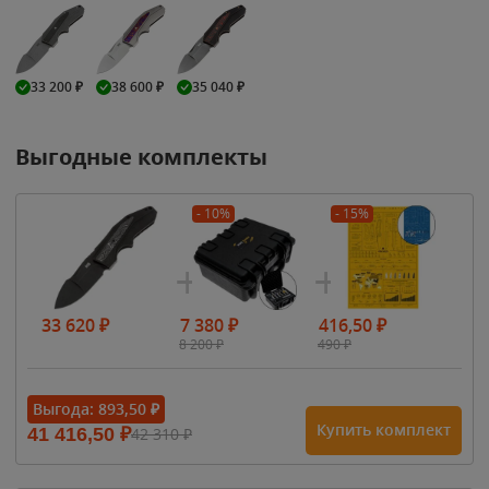
33 200
₽
38 600
₽
35 040
₽
Выгодные комплекты
- 10%
- 15%
33 620
₽
7 380
₽
416,50
₽
8 200
₽
490
₽
Выгода:
893,50
₽
Купить комплект
41 416,50
₽
42 310
₽