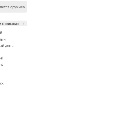
ляется оружием
→
и к описанию
ой
ный
ый день
el
nt
ck