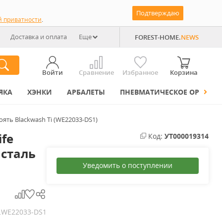
Подтверждаю
й приватности
.
Доставка и оплата
Еще
FOREST-HOME.
NEWS
Войти
Сравнение
Избранное
Корзина
ЯКА
ХЭНКИ
АРБАЛЕТЫ
ПНЕВМАТИЧЕСКОЕ ОРУЖИЕ
оять Blackwash Ti (WE22033-DS1)
fe
Код:
УТ000019314
 сталь
Уведомить о поступлении
WE22033-DS1
.