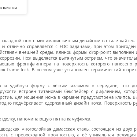
 в наличии
 складной нож с минималистичным дизайном в стиле хайтек.
 и отлично справляется с EDC задачами, при этом пригоден
ействиям внешней среды. Клинок формы drop-point выполнен и
 коррозии. Нож выделяется вытянутым острием, что значител
мощью фронтфлиппера на поверхность которого нанесено р
к frame-lock. В осевом узле установлен керамический шари
ю и удобную форму с лёгким изломом в середине, что до
 рукояти встроен титановый бекспейсер с рифлением, кото
ерстие. Для ношения ножа в кармане предусмотрена клипса. В
ыгодно подчёркивает сдержанный дизайн ножа. Поверхность р
отделку, напоминающую пятна камуфляжа.
 шведская многослойная дамасская сталь, состоящая из двух 
ость с превосходной прочностью, а её уникальная режущая