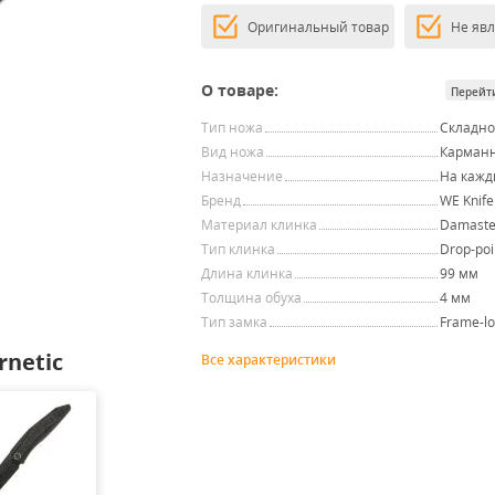
Оригинальный товар
Не яв
О товаре:
Перейт
Тип ножа
Складн
Вид ножа
Карман
Назначение
На кажд
Бренд
WE Knife
Материал клинка
Damaste
Тип клинка
Drop-poi
Длина клинка
99 мм
Толщина обуха
4 мм
Тип замка
Frame-lo
netic
Все характеристики