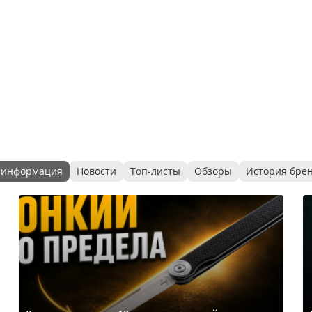
 информация
Новости
Топ-листы
Обзоры
История бре