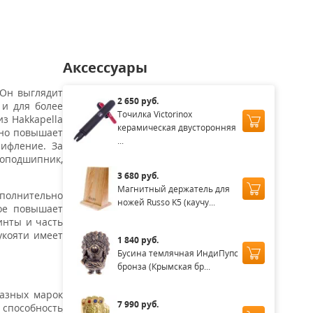
Аксессуары
 Он выглядит
2 650 руб.
 и для более
Точилка Victorinox
з Hakkapella
керамическая двусторонняя
ьно повышает
...
ифление. За
коподшипник,
3 680 руб.
Магнитный держатель для
полнительно
ножей Russo K5 (каучу...
рое повышает
инты и часть
укояти имеет
1 840 руб.
Бусина темлячная ИндиПупс
бронза (Крымская бр...
разных марок
7 990 руб.
 способность