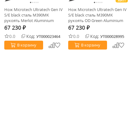
ХИТ!
Нож Microtech Ultratech Gen IV
Нож Microtech Ultratech Gen IV
Но
S/E black сталь M390MK
S/E black сталь M390MK
S/
рукоять Merlot Aluminium
рукоять OD Green Aluminium
ру
(11214-1MR)
(11214-1OD)
1R
67 230
67 230
6
₽
₽
0.0
Код:
0.0
Код:
УТ000023464
УТ000028995
В корзину
В корзину