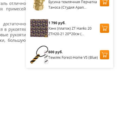
Бусина темлячная Перчатка
таль отлично
Таноса (Студия Apan...
ых примесей
1 790 руб.
 достаточно
Хэнк (платок) ZT Hanks 20
я в рукоятях
ZTH20-21 20*20см (...
овые рукояти
ки, большую
600 руб.
Темляк Forest-Home V5 (Blue)