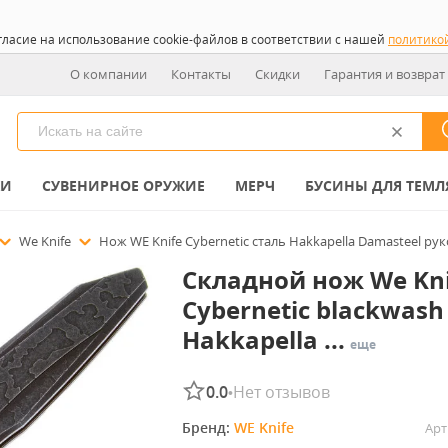
гласие на использование cookie-файлов в соответствии с нашей
политико
О компании
Контакты
Скидки
Гарантия и возврат
КИ
СУВЕНИРНОЕ ОРУЖИЕ
МЕРЧ
БУСИНЫ ДЛЯ ТЕМЛ
We Knife
Нож WE Knife Cybernetic сталь Hakkapella Damasteel рук
Складной нож We Kni
Cybernetic blackwash
Hakkapella ...
еще
0.0
Нет отзывов
•
Бренд: 
WE Knife
Арт