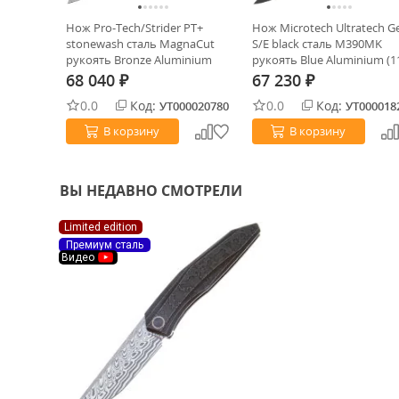
a S/E
Нож Pro-Tech/Strider PT+
Нож Microtech Ultratech G
0 рукоять
stonewash сталь MagnaCut
S/E black сталь M390MK
24-
рукоять Bronze Aluminium
рукоять Blue Aluminium (1
(PT234)
1BL)
68 040
67 230
₽
₽
0.0
Код:
0.0
Код:
0026135
УТ000020780
УТ000018
В корзину
В корзину
ВЫ НЕДАВНО СМОТРЕЛИ
Limited edition
Премиум сталь
Видео