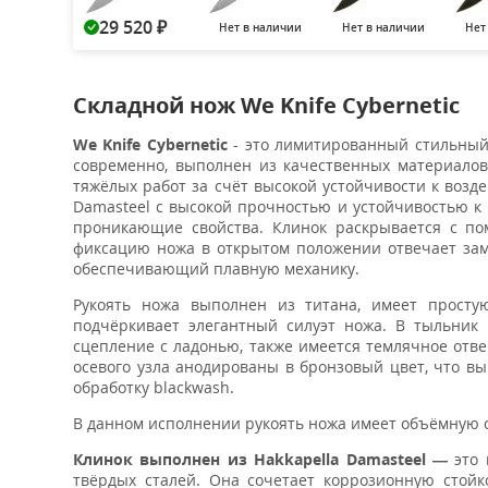
29 520
Нет в наличии
Нет в наличии
Нет
₽
Складной нож We Knife Cybernetic
We Knife
Cybernetic
- это лимитированный стильный
современно, выполнен из качественных материалов
тяжёлых работ за счёт высокой устойчивости к возд
Damasteel с высокой прочностью и устойчивостью к
проникающие свойства. Клинок раскрывается с по
фиксацию ножа в открытом положении отвечает замо
обеспечивающий плавную механику.
Рукоять ножа выполнен из титана, имеет просту
подчёркивает элегантный силуэт ножа. В тыльник
сцепление с ладонью, также имеется темлячное отв
осевого узла анодированы в бронзовый цвет, что в
обработку blackwash.
В данном исполнении рукоять ножа имеет объёмную 
Клинок выполнен из Hakkapella Damasteel —
это
твёрдых сталей. Она сочетает коррозионную стойк