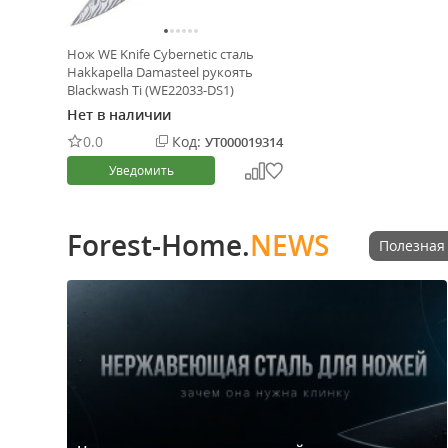
Нож WE Knife Cybernetic сталь
Hakkapella Damasteel рукоять
Blackwash Ti (WE22033-DS1)
Нет в наличии
0.0
Код:
УТ000019314
Уведомить
Forest-Home.
NEWS
Полезная