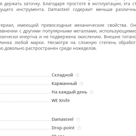
 держать заточку. Благодаря простоте в эксплуатации, эта с
жущего инструмента. Damasteel содержит меньше различн
риал, имеющий превосходные механические свойства. Он
равнении с другими популярными металлами, использующимис
физически инертна и не подвержена окислению. Внешне титан
линка любой марки. Несмотря на сложную степень обработ
вно довольно распространен среди ножеделов.
Складной
?
Карманный
?
На каждый день
?
WE Knife
Damasteel
?
Drop-point
?