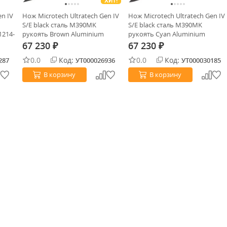
ХИТ!
en IV
Нож Microtech Ultratech Gen IV
Нож Microtech Ultratech Gen IV
S/E black сталь M390MK
S/E black сталь M390MK
1214-
рукоять Brown Aluminium
рукоять Cyan Aluminium
(11214-1BN)
(11214-1CN)
67 230
67 230
₽
₽
0.0
Код:
0.0
Код:
287
УТ000026936
УТ000030185
В корзину
В корзину