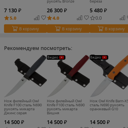
рукоять Bronze
береза
Titanium (WE21014C-4)
7 130
₽
26 300
₽
5 480
₽
5.0
4.0
0.0
В корзину
В корзину
В корзину
Рекомендуем посмотреть:
Видео
Видео
Нож филейный Owl
Нож филейный Owl
Нож Owl Knife Barn-X
Knife F100 сталь N690
Knife F100 сталь N690
сталь N690 рукоять
рукоять микарта
рукоять микарта
оранжевый G10
Джинс серая
Вишня
14 500
₽
14 500
₽
14 500
₽