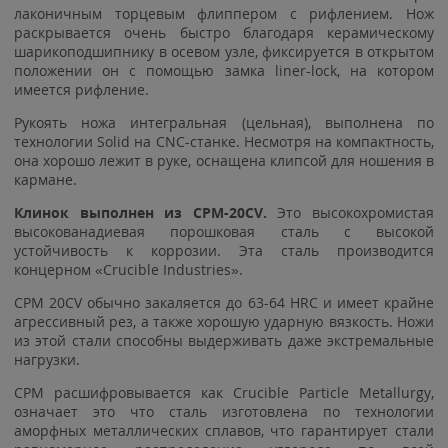
лаконичным торцевым флиппером с рифлением. Нож
раскрывается очень быстро благодаря керамическому
шарикоподшипнику в осевом узле, фиксируется в открытом
положении он с помощью замка liner-lock, на котором
имеется рифление.
Рукоять ножа интегральная (цельная), выполнена по
технологии Solid на CNC-станке. Несмотря на компактность,
она хорошо лежит в руке, оснащена клипсой для ношения в
кармане.
Клинок выполнен из CPM-20CV.
Это высокохромистая
высокованадиевая порошковая сталь с высокой
устойчивость к коррозии. Эта сталь производится
концерном «Crucible Industries».
CPM 20CV обычно закаляется до 63-64 HRC и имеет крайне
агрессивный рез, а также хорошую ударную вязкость. Ножи
из этой стали способны выдерживать даже экстремальные
нагрузки.
СРМ расшифровывается как Crucible Particle Metallurgy,
означает это что сталь изготовлена по технологии
аморфных металлических сплавов, что гарантирует стали