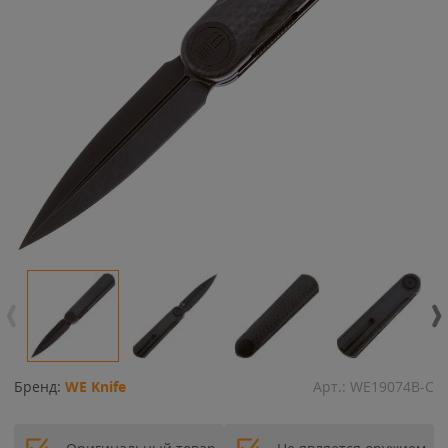
Бренд:
WE Knife
Арт.:
WE19074B-C