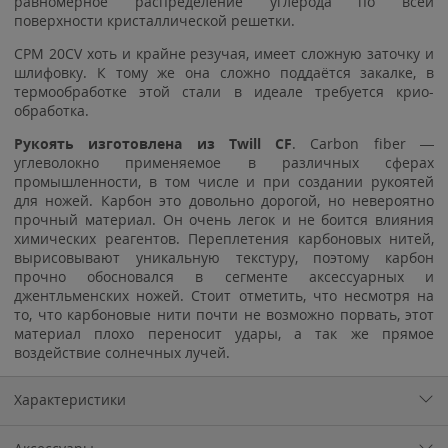
равномерное распределение углерода по всей
поверхности кристаллической решетки.
CPM 20CV хоть и крайне резучая, имеет сложную заточку и
шлифовку. К тому же она сложно поддаётся закалке, в
термообработке этой стали в идеале требуется крио-
обработка.
Рукоять изготовлена из Twill CF
. Carbon fiber —
углеволокно применяемое в различных сферах
промышленности, в том числе и при создании рукоятей
для ножей. Карбон это довольно дорогой, но невероятно
прочный материал. Он очень легок и не боится влияния
химических реагентов. Переплетения карбоновых нитей,
вырисовывают уникальную текстуру, поэтому карбон
прочно обосновался в сегменте аксессуарных и
джентльменских ножей. Стоит отметить, что несмотря на
то, что карбоновые нити почти не возможно порвать, этот
материал плохо переносит удары, а так же прямое
воздействие солнечных лучей.
Характеристики