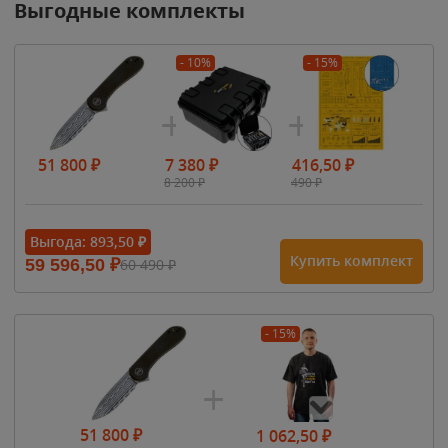
Выгодные комплекты
- 10%
- 15%
51 800
₽
7 380
₽
416,50
₽
8 200
₽
490
₽
Выгода:
893,50
₽
Купить комплект
59 596,50
₽
60 490
₽
- 15%
51 800
₽
1 062,50
₽