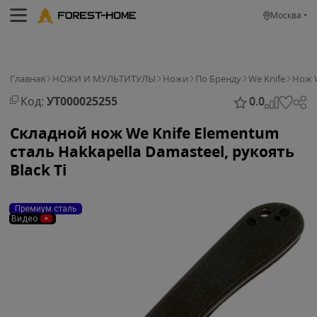
Москва
Главная
НОЖИ И МУЛЬТИТУЛЫ
Ножи
По Бренду
We Knife
Нож W
Код:
УТ000025255
0.0
Складной нож We Knife Elementum
сталь Hakkapella Damasteel, рукоять
Black Ti
Премиум сталь
Видео