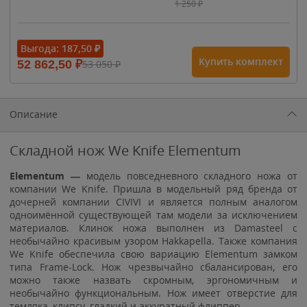
1 250
₽
- 15%
Выгода:
187,50
₽
Купить комплект
52 862,50
₽
53 050
₽
1 615
₽
1 900
₽
1 900
₽
Описание
Складной нож We Knife Elementum
Elementum —
модель повседневного складного ножа от
компании We Knife. Пришла в модельный ряд бренда от
дочерней компании CIVIVI и является полным аналогом
одноимённой существующей там модели за исключением
материалов. Клинок ножа выполнен из Damasteel с
необычайно красивым узором Hakkapella. Также компания
We Knife обеспечила свою вариацию Elementum замком
типа Frame-Lock. Нож чрезвычайно сбалансирован, его
можно также назвать скромным, эргономичным и
необычайно функциональным. Нож имеет отверстие для
темляка, клипсу, гладкий и аккуратный флиппер.