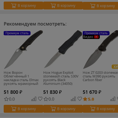
В корзину
В корзину
В корзину
Рекомендуем посмотреть:
Премиум сталь
Премиум сталь
Видео
ХИ
Нож Ворон
Нож Hogue Exploit
Нож ZT 0203 stonewa
Облегчённый 1
stonewash сталь S30V
сталь M390 рукоять
накладка сталь Elmax
рукоять Black
Carbon fiber
рукоять мраморный
Aluminium (34050)
карбон/титан бронза
(Чебурков А.И.)
51 800
₽
51 830
₽
51 670
₽
0.0
0.0
5.0
В корзину
В корзину
В корзину