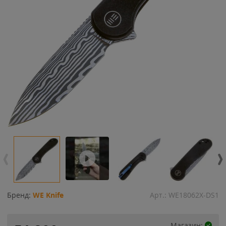
Бренд:
WE Knife
Арт.:
WE18062X-DS1
Магазин: