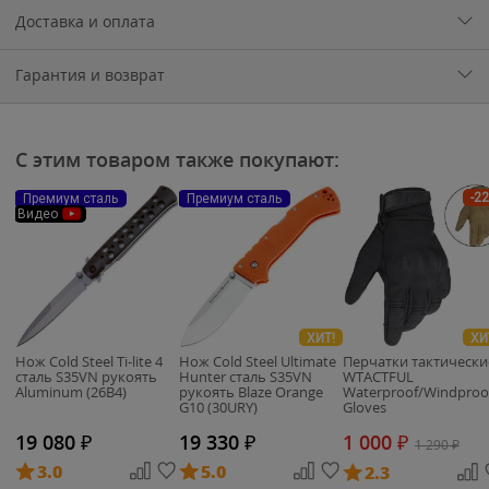
Доставка и оплата
Гарантия и возврат
С этим товаром также покупают:
-2
Премиум сталь
Премиум сталь
Видео
ХИТ!
ХИ
Нож Cold Steel Ti-lite 4
Нож Cold Steel Ultimate
Перчатки тактически
сталь S35VN рукоять
Hunter сталь S35VN
WTACTFUL
Aluminum (26B4)
рукоять Blaze Orange
Waterproof/Windproo
G10 (30URY)
Gloves
19 080
₽
19 330
₽
1 000
₽
1 290
₽
3.0
5.0
2.3