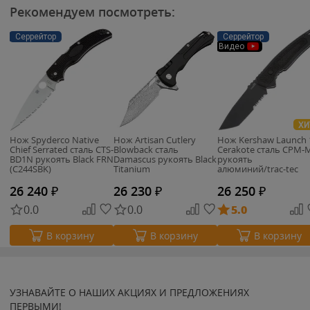
Рекомендуем посмотреть:
Серрейтор
Серрейтор
Видео
ХИ
Нож Spyderco Native
Нож Artisan Cutlery
Нож Kershaw Launch 
Chief Serrated сталь CTS-
Blowback сталь
Cerakote сталь CPM-
BD1N рукоять Black FRN
Damascus рукоять Black
рукоять
(C244SBK)
Titanium
алюминий/trac-tec
(7105)
26 240
₽
26 230
₽
26 250
₽
0.0
0.0
5.0
В корзину
В корзину
В корзину
УЗНАВАЙТЕ О НАШИХ АКЦИЯХ И ПРЕДЛОЖЕНИЯХ
ПЕРВЫМИ!