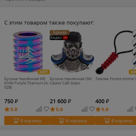
С этим товаром также покупают:
Бронза
Видео
ХИТ!
ХИ
Бусина темлячная WE
Бусина темлячная Old
Темляк Forest-Home 
Knife Purple Titanium (A-
Caster Саб-Зиро
02B)
750
₽
21 600
₽
400
₽
5.0
5.0
5.0
В корзину
В корзину
В корзину