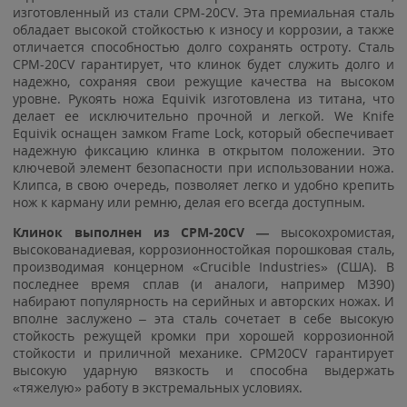
изготовленный из стали CPM-20CV. Эта премиальная сталь
обладает высокой стойкостью к износу и коррозии, а также
отличается способностью долго сохранять остроту. Сталь
CPM-20CV гарантирует, что клинок будет служить долго и
надежно, сохраняя свои режущие качества на высоком
уровне. Рукоять ножа Equivik изготовлена из титана, что
делает ее исключительно прочной и легкой. We Knife
Equivik оснащен замком Frame Lock, который обеспечивает
надежную фиксацию клинка в открытом положении. Это
ключевой элемент безопасности при использовании ножа.
Клипса, в свою очередь, позволяет легко и удобно крепить
нож к карману или ремню, делая его всегда доступным.
Клинок выполнен из CPM-20CV —
высокохромистая,
высокованадиевая, коррозионностойкая порошковая сталь,
производимая концерном «Crucible Industries» (США). В
последнее время сплав (и аналоги, например M390)
набирают популярность на серийных и авторских ножах. И
вполне заслужено – эта сталь сочетает в себе высокую
стойкость режущей кромки при хорошей коррозионной
стойкости и приличной механике. CPM20CV гарантирует
высокую ударную вязкость и способна выдержать
«тяжелую» работу в экстремальных условиях.