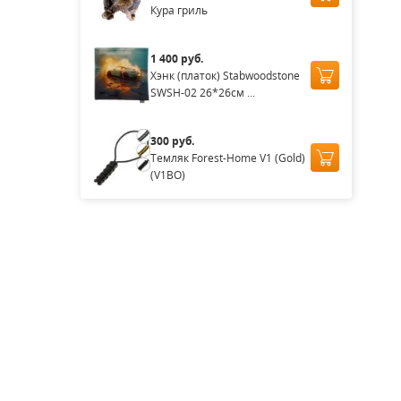
Кура гриль
1 400 руб.
Хэнк (платок) Stabwoodstone
SWSH-02 26*26см ...
300 руб.
Темляк Forest-Home V1 (Gold)
(V1BO)