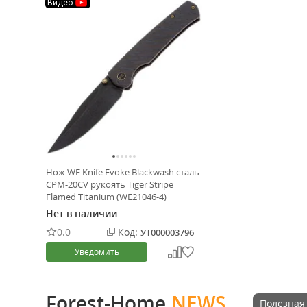
Видео
Нож WE Knife Evoke Blackwash сталь
CPM-20CV рукоять Tiger Stripe
Flamed Titanium (WE21046-4)
Нет в наличии
0.0
Код:
УТ000003796
Уведомить
Forest-Home.
NEWS
Полезная