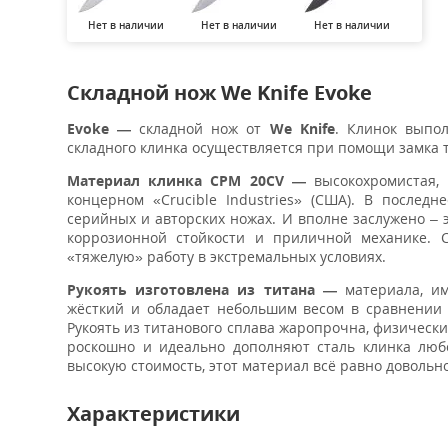
Нет в наличии
Нет в наличии
Нет в наличии
Складной нож We Knife Evoke
Evoke —
складной нож от
We Knife
. Клинок выпол
складного клинка осуществляется при помощи замка 
Материал клинка CPM 20CV —
высокохромистая,
концерном «Crucible Industries» (США). В послед
серийных и авторских ножах. И вполне заслужено – 
коррозионной стойкости и приличной механике. 
«тяжелую» работу в экстремальных условиях.
Рукоять изготовлена из титана —
материала, им
жёсткий и обладает небольшим весом в сравнении
Рукоять из титанового сплава жаропрочна, физическ
роскошно и идеально дополняют сталь клинка люб
высокую стоимость, этот материал всё равно довольн
Характеристики