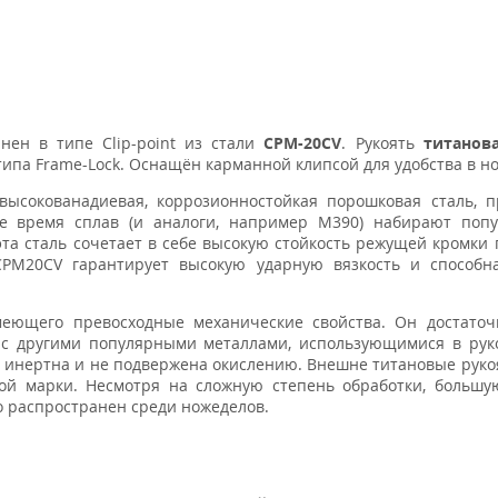
нен в типе Clip-point из стали
CPM-20CV
. Рукоять
титанов
типа Frame-Lock. Оснащён карманной клипсой для удобства в н
 высокованадиевая, коррозионностойкая порошковая сталь, 
нее время сплав (и аналоги, например M390) набирают поп
эта сталь сочетает в себе высокую стойкость режущей кромки
CPM20CV гарантирует высокую ударную вязкость и способн
еющего превосходные механические свойства. Он достаточ
 с другими популярными металлами, использующимися в рук
и инертна и не подвержена окислению. Внешне титановые руко
ой марки. Несмотря на сложную степень обработки, большу
о распространен среди ножеделов.