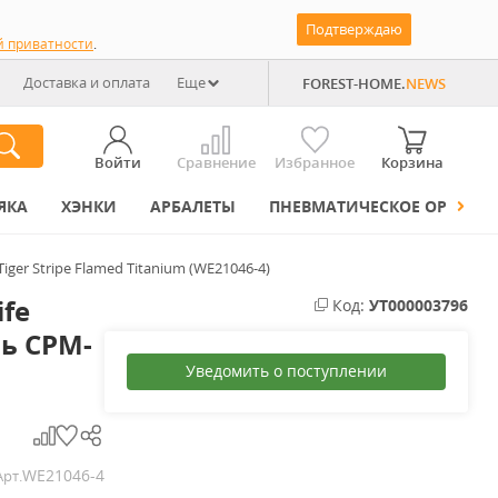
Подтверждаю
й приватности
.
Доставка и оплата
Еще
FOREST-HOME.
NEWS
Войти
Сравнение
Избранное
Корзина
ЯКА
ХЭНКИ
АРБАЛЕТЫ
ПНЕВМАТИЧЕСКОЕ ОРУЖИЕ
ger Stripe Flamed Titanium (WE21046-4)
fe
Код:
УТ000003796
ль CPM-
Уведомить о поступлении
WE21046-4
Арт.