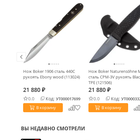
alt 2
Нож Boker 1906 сталь 440C
Нож Boker Naturensöhne M
H2
рукоять Ebony wood (113024)
сталь CPM-3V рукоять Bla
1SBBK2)
TPE (121506)
21 880
21 880
₽
₽
0.0
Код:
0.0
Код:
0033483
УТ000017699
УТ000033
В корзину
В корзину
ВЫ НЕДАВНО СМОТРЕЛИ