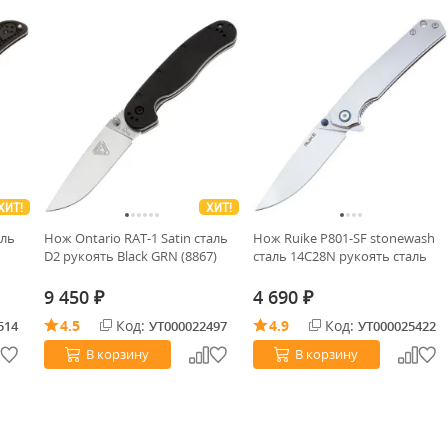
ХИТ!
ХИТ!
аль
Нож Ontario RAT-1 Satin сталь
Нож Ruike P801-SF stonewash
D2 рукоять Black GRN (8867)
сталь 14C28N рукоять сталь
9 450
4 690
₽
₽
4.5
Код:
4.9
Код:
514
УТ000022497
УТ000025422
В корзину
В корзину