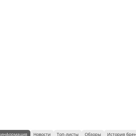
 информация
Новости
Топ-листы
Обзоры
История бре