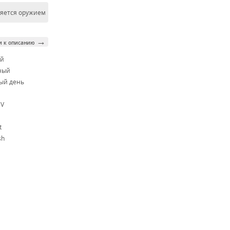
ляется оружием
→
и к описанию
ой
ный
ый день
CV
t
sh