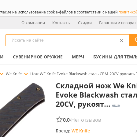
гласие на использование cookie-файлов в соответствии с нашей
политико
О компании
Контакты
Скидки
Гарантия и возврат
КИ
СУВЕНИРНОЕ ОРУЖИЕ
МЕРЧ
БУСИНЫ ДЛЯ ТЕМЛ
We Knife
Нож WE Knife Evoke Blackwash сталь CPM-20CV рукоять Ti
Складной нож We Kni
Evoke Blackwash ста
20CV, рукоят...
еще
0.0
Нет отзывов
•
Бренд: 
WE Knife