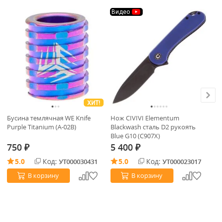
Видео
В
ХИТ!
Бусина темлячная WE Knife
Нож CIVIVI Elementum
Му
Purple Titanium (A-02B)
Blackwash сталь D2 рукоять
ст
Blue G10 (C907X)
Br
750
5 400
7
₽
₽
5.0
Код:
5.0
Код:
УТ000030431
УТ000023017
В корзину
В корзину