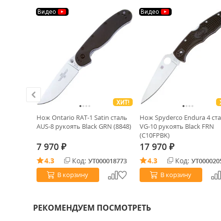
Видео
Видео
ХИТ!
blast
Нож Ontario RAT-1 Satin сталь
Нож Spyderco Endura 4 ст
 Black G10
AUS-8 рукоять Black GRN (8848)
VG-10 рукоять Black FRN
(C10FPBK)
7 970
17 970
₽
₽
4.3
Код:
4.3
Код:
0000507
УТ000018773
УТ000020
В корзину
В корзину
РЕКОМЕНДУЕМ ПОСМОТРЕТЬ