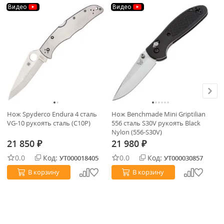
Видео
Видео
Нож Spyderco Endura 4 сталь
Нож Benchmade Mini Griptilian
Но
VG-10 рукоять сталь (C10P)
556 сталь S30V рукоять Black
Ше
Nylon (556-S30V)
ру
21 850
21 980
2
₽
₽
0.0
Код:
0.0
Код:
УТ000018405
УТ000030857
В корзину
В корзину