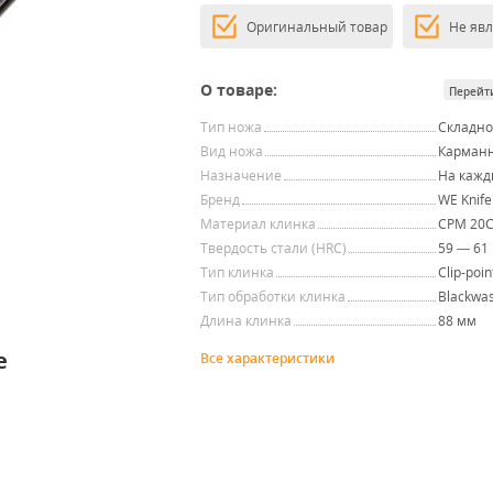
Оригинальный товар
Не яв
О товаре:
Перейт
Тип ножа
Складн
Вид ножа
Карман
Назначение
На кажд
Бренд
WE Knife
Материал клинка
CPM 20
Твердость стали (HRC)
59 — 61
Тип клинка
Clip-poin
Тип обработки клинка
Blackwa
Длина клинка
88 мм
e
Все характеристики