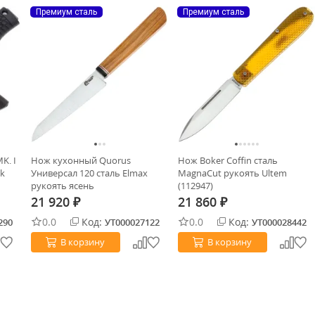
Премиум сталь
Премиум сталь
K. I
Нож кухонный Quorus
Нож Boker Coffin сталь
ck
Универсал 120 сталь Elmax
MagnaCut рукоять Ultem
рукоять ясень
(112947)
21 920
21 860
₽
₽
0.0
Код:
0.0
Код:
290
УТ000027122
УТ000028442
В корзину
В корзину