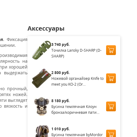
Аксессуары
ая
. Фиксация
3 740 руб.
ошении.
Точилка Lansky D-SHARP (D-
производимая
SHARP)
улярность на
 при хорошей
а выдержать
2 800 руб.
Ножевой органайзер Knife to
meet you KO-2 (Or...
но прочный,
оятях ножей.
яти выглядят
8 180 руб.
ю вязкость и
Бусина темлячная Клоун
бронза/коричневая пати...
1 010 руб.
Бусина темлячная byMordor