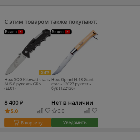
С этим товаром также покупают:
Видео
Видео
ХИТ!
Нож SOG Kilowatt сталь
Нож Opinel №13 Giant
AUS-8 рукоять GRN
сталь 12C27 рукоять
(EL01)
бук (122136)
8 400
₽
Нет в наличии
5.0
0.0
Уведомить
В корзину