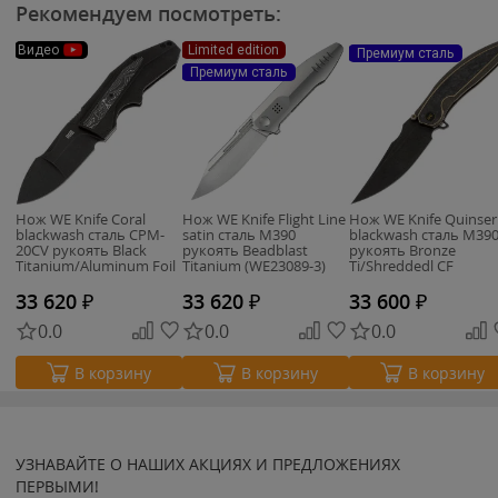
Рекомендуем посмотреть:
Видео
Limited edition
Премиум сталь
Премиум сталь
Нож WE Knife Coral
Нож WE Knife Flight Line
Нож WE Knife Quinser
blackwash сталь CPM-
satin сталь M390
blackwash сталь M39
20CV рукоять Black
рукоять Beadblast
рукоять Bronze
Titanium/Aluminum Foil
Titanium (WE23089-3)
Ti/Shreddedl CF
CF (WE24044-1)
(WE23093-2)
33 620
₽
33 620
₽
33 600
₽
0.0
0.0
0.0
В корзину
В корзину
В корзину
УЗНАВАЙТЕ О НАШИХ АКЦИЯХ И ПРЕДЛОЖЕНИЯХ
ПЕРВЫМИ!