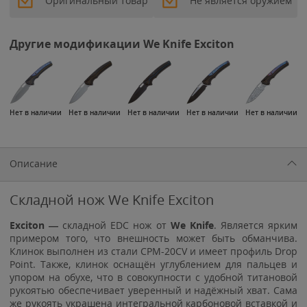
Оригинальный товар
Не является оружием
Другие модификации We Knife Exciton
Нет в наличии
Нет в наличии
Нет в наличии
Нет в наличии
Нет в наличии
Описание
Складной нож We Knife Exciton
Exciton
—
складной EDC нож от
We Knife
. Является ярким
примером того, что внешность может быть обманчива.
Клинок выполнен из стали CPM-20CV и имеет профиль Drop
Point. Также, клинок оснащён углублением для пальцев и
упором на обухе, что в совокупности с удобной титановой
рукоятью обеспечивает уверенный и надёжный хват. Сама
же рукоять украшена интегральной карбоновой вставкой и