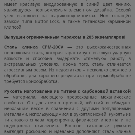
имеет красивую анодированную в синий цвет линию,
являющуюся неотъемлемым элементом дизайна. Осевой
узел выполнен на шарикоподшипниках. Нож оснащён
замком типа Button-Lock, а также титановой карманной
клипсой.
Выпущен ограниченным тиражом в 205 экземпляров!
Сталь клинка CPM-20CV —
это высококачественная
порошковая сталь, которая гарантирует высокую ударную
вязкость и способна выдержать «тяжелую» работу в
экстремальных условиях. Кроме того, сталь отличается
агрессивным резом. Из недостатков – несколько сложнее в
обработке, для хорошего результата при термообработке
требуется криообработка.
Рукоять изготовлена из титана с карбоновой вставкой
—
материала, имеющего превосходные механические
свойства. Он достаточно прочный, жёсткий и обладает
небольшим весом в сравнении с другими популярными
металлами, использующимися в рукоятях ножей. Рукоять из
титанового сплава жаропрочна, физически инертна и не
подвержена окислению. Внешне титановые рукояти
выглядят роскошно и идеально дополняют сталь клинка