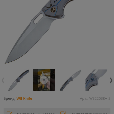
Бренд:
WE Knife
Арт.:
WE22038A-3